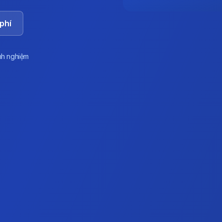
phí
nh nghiệm