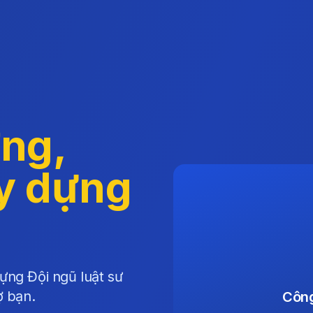
ng,
ây dựng
ựng Đội ngũ luật sư
ợ bạn.
Công