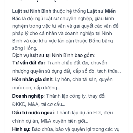
Luật sư
Ninh Bình
thuộc hệ thống
Luật sư Miền
Bắc
là đội ngũ luật sư chuyên nghiệp, giàu kinh
nghiệm trong việc tư vấn và giải quyết các vấn đề
pháp lý cho cá nhân và doanh nghiệp tại
Ninh
Bình
và các khu vực lân cận thuộc
Đồng bằng
sông Hồng
.
Dịch vụ luật sư tại
Ninh Bình
bao gồm:
Tư vấn đất đai:
Tranh chấp đất đai, chuyển
nhượng quyền sử dụng đất, cấp sổ đỏ, tách thửa...
Hôn nhân gia đình:
Ly hôn, chia tài sản, quyền
nuôi con, cấp dưỡng...
Doanh nghiệp:
Thành lập công ty, thay đổi
ĐKKD, M&A, tái cơ cấu...
Dầu tư nước ngoài:
Thành lập dự án FDI, điều
chỉnh dự án, M&A xuyên biên giới...
Hình sự:
Bào chữa, bảo vệ quyền lợi trong các vụ