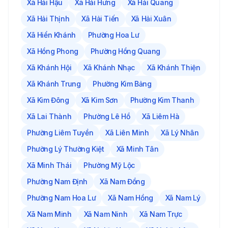
Xã Hải Hậu
Xã Hải Hưng
Xã Hải Quang
Xã Hải Thịnh
Xã Hải Tiến
Xã Hải Xuân
Xã Hiển Khánh
Phường Hoa Lư
Xã Hồng Phong
Phường Hồng Quang
Xã Khánh Hội
Xã Khánh Nhạc
Xã Khánh Thiện
Xã Khánh Trung
Phường Kim Bảng
Xã Kim Đông
Xã Kim Sơn
Phường Kim Thanh
Xã Lai Thành
Phường Lê Hồ
Xã Liêm Hà
Phường Liêm Tuyền
Xã Liên Minh
Xã Lý Nhân
Phường Lý Thường Kiệt
Xã Minh Tân
Xã Minh Thái
Phường Mỹ Lộc
Phường Nam Định
Xã Nam Đồng
Phường Nam Hoa Lư
Xã Nam Hồng
Xã Nam Lý
Xã Nam Minh
Xã Nam Ninh
Xã Nam Trực