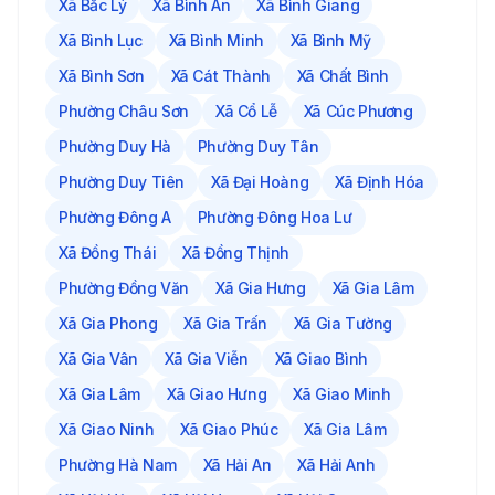
Xã Bắc Lý
Xã Bình An
Xã Bình Giang
Xã Bình Lục
Xã Bình Minh
Xã Bình Mỹ
Xã Bình Sơn
Xã Cát Thành
Xã Chất Bình
Phường Châu Sơn
Xã Cổ Lễ
Xã Cúc Phương
Phường Duy Hà
Phường Duy Tân
Phường Duy Tiên
Xã Đại Hoàng
Xã Định Hóa
Phường Đông A
Phường Đông Hoa Lư
Xã Đồng Thái
Xã Đồng Thịnh
Phường Đồng Văn
Xã Gia Hưng
Xã Gia Lâm
Xã Gia Phong
Xã Gia Trấn
Xã Gia Tường
Xã Gia Vân
Xã Gia Viễn
Xã Giao Bình
Xã Gia Lâm
Xã Giao Hưng
Xã Giao Minh
Xã Giao Ninh
Xã Giao Phúc
Xã Gia Lâm
Phường Hà Nam
Xã Hải An
Xã Hải Anh