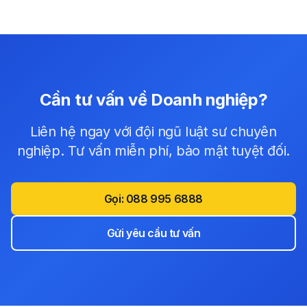
Cần tư vấn về
Doanh nghiệp
?
Liên hệ ngay với đội ngũ luật sư chuyên
nghiệp. Tư vấn miễn phí, bảo mật tuyệt đối.
Gọi:
088 995 6888
Gửi yêu cầu tư vấn