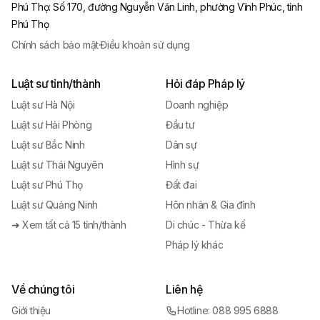
Phú Thọ
:
Số 170, đường Nguyễn Văn Linh, phường Vĩnh Phúc, tỉnh
Phú Thọ
Chính sách bảo mật
·
Điều khoản sử dụng
Luật sư tỉnh/thành
Hỏi đáp Pháp lý
Luật sư Hà Nội
Doanh nghiệp
Luật sư Hải Phòng
Đầu tư
Luật sư Bắc Ninh
Dân sự
Luật sư Thái Nguyên
Hình sự
Luật sư Phú Thọ
Đất đai
Luật sư Quảng Ninh
Hôn nhân & Gia đình
➜ Xem tất cả 15 tỉnh/thành
Di chúc - Thừa kế
Pháp lý khác
Về chúng tôi
Liên hệ
Giới thiệu
Hotline: 088 995 6888