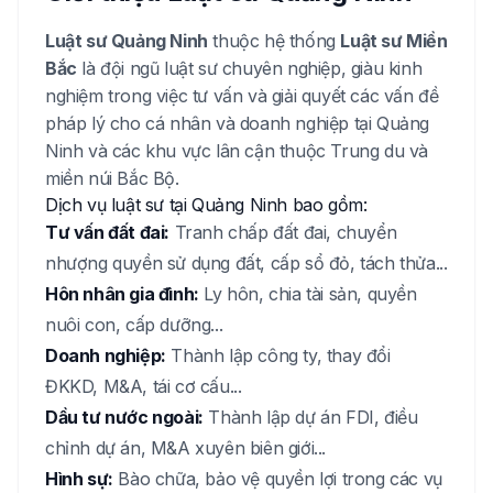
Luật sư
Quảng Ninh
thuộc hệ thống
Luật sư Miền
Bắc
là đội ngũ luật sư chuyên nghiệp, giàu kinh
nghiệm trong việc tư vấn và giải quyết các vấn đề
pháp lý cho cá nhân và doanh nghiệp tại
Quảng
Ninh
và các khu vực lân cận thuộc
Trung du và
miền núi Bắc Bộ
.
Dịch vụ luật sư tại
Quảng Ninh
bao gồm:
Tư vấn đất đai:
Tranh chấp đất đai, chuyển
nhượng quyền sử dụng đất, cấp sổ đỏ, tách thửa...
Hôn nhân gia đình:
Ly hôn, chia tài sản, quyền
nuôi con, cấp dưỡng...
Doanh nghiệp:
Thành lập công ty, thay đổi
ĐKKD, M&A, tái cơ cấu...
Dầu tư nước ngoài:
Thành lập dự án FDI, điều
chỉnh dự án, M&A xuyên biên giới...
Hình sự:
Bào chữa, bảo vệ quyền lợi trong các vụ