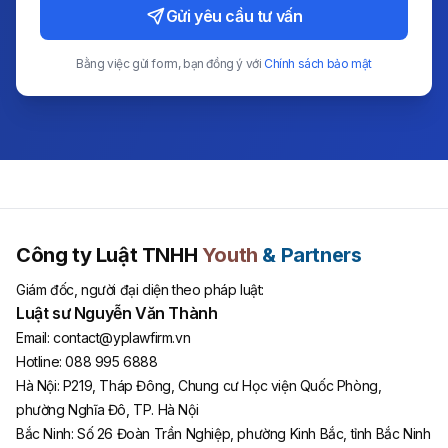
Gửi yêu cầu tư vấn
Bằng việc gửi form, bạn đồng ý với
Chính sách bảo mật
Công ty Luật TNHH
Youth
& Partners
Giám đốc, người đại diện theo pháp luật:
Luật sư Nguyễn Văn Thành
Email:
contact@yplawfirm.vn
Hotline:
088 995 6888
Hà Nội
:
P219, Tháp Đông, Chung cư Học viện Quốc Phòng,
phường Nghĩa Đô, TP. Hà Nội
Bắc Ninh
:
Số 26 Đoàn Trần Nghiệp, phường Kinh Bắc, tỉnh Bắc Ninh