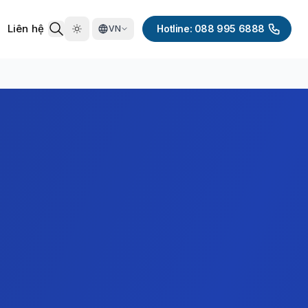
Liên hệ
Hotline: 088 995 6888
VN