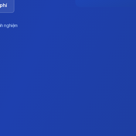
phí
nh nghiệm