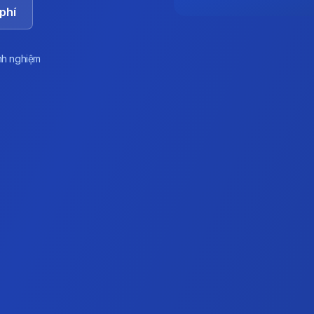
phí
nh nghiệm