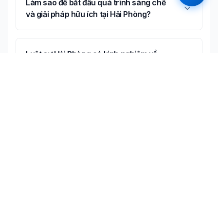
Làm sao để bắt đầu quá trình sáng chế
và giải pháp hữu ích tại Hải Phòng?
Luật sư Hải Phòng có kinh nghiệm về
sáng chế và giải pháp hữu ích không?
Có thể tư vấn online về sáng chế và giải
pháp hữu ích không?
Không tìm thấy câu trả lời bạn cần?
Liên hệ tư vấn miễn phí