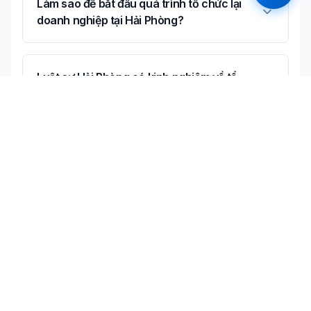
Làm sao để bắt đầu quá trình tổ chức lại
doanh nghiệp tại Hải Phòng?
Luật sư Hải Phòng có kinh nghiệm về tổ
chức lại doanh nghiệp không?
Có thể tư vấn online về tổ chức lại doanh
nghiệp không?
Không tìm thấy câu trả lời bạn cần?
Liên hệ tư vấn miễn phí