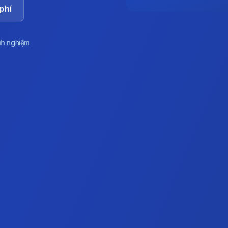
phí
nh nghiệm