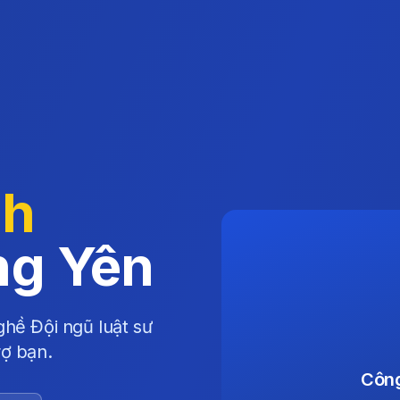
nh
ng Yên
hề Đội ngũ luật sư
rợ bạn.
Công