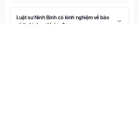
Luật sư Ninh Bình có kinh nghiệm về bào
chữa hình sự không?
Có thể tư vấn online về bào chữa hình sự
không?
Không tìm thấy câu trả lời bạn cần?
Liên hệ tư vấn miễn phí