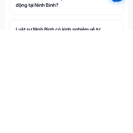
động tại Ninh Bình?
Luật sư Ninh Bình có kinh nghiệm về tư
vấn lao động không?
Có thể tư vấn online về tư vấn lao động
không?
Không tìm thấy câu trả lời bạn cần?
Liên hệ tư vấn miễn phí