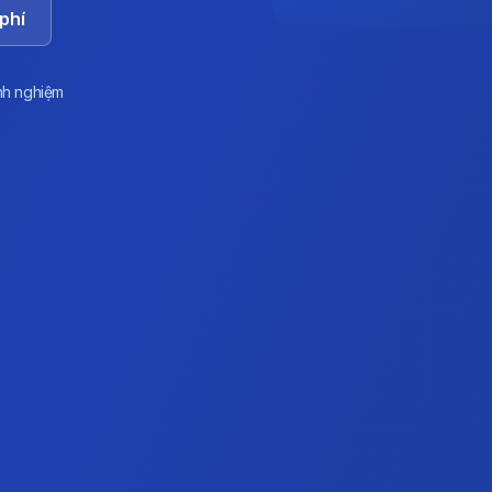
phí
nh nghiệm