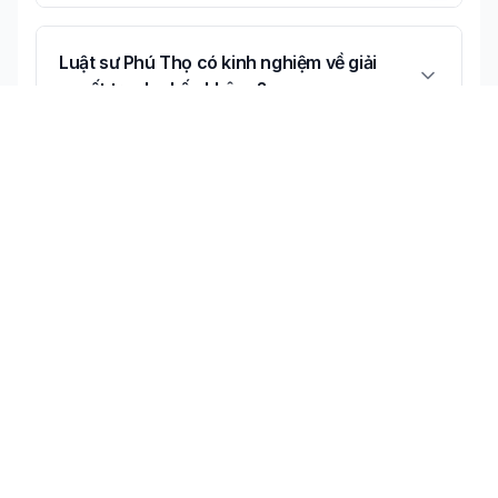
Luật sư Phú Thọ có kinh nghiệm về giải
quyết tranh chấp không?
Có thể tư vấn online về giải quyết tranh
chấp không?
Không tìm thấy câu trả lời bạn cần?
Liên hệ tư vấn miễn phí