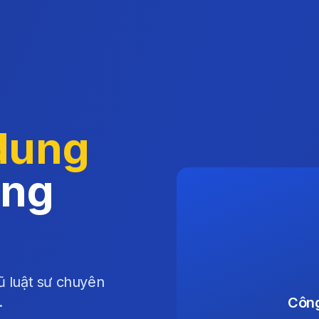
 dung
ảng
ũ luật sư chuyên
.
Công