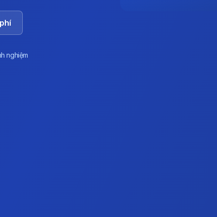
phí
nh nghiệm