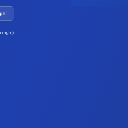
phí
nh nghiệm