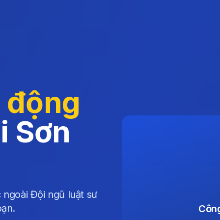
o động
i Sơn
 ngoài Đội ngũ luật sư
bạn.
Công