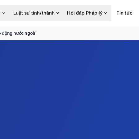
u
Luật sư tỉnh/thành
Hỏi đáp Pháp lý
Tin tức
o động nước ngoài