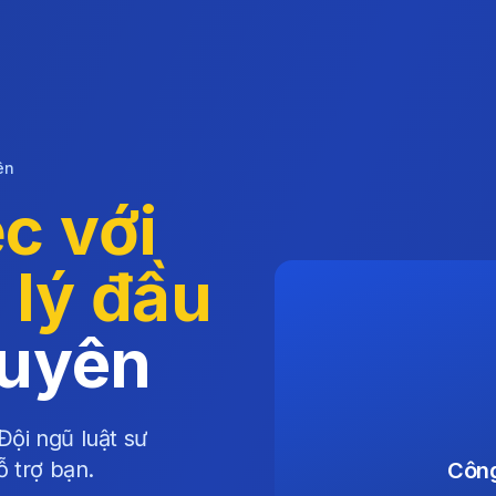
ên
ệc với
 lý đầu
guyên
Đội ngũ luật sư
 trợ bạn.
Công