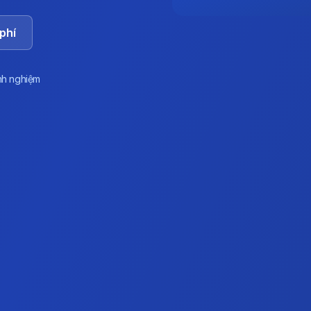
phí
nh nghiệm