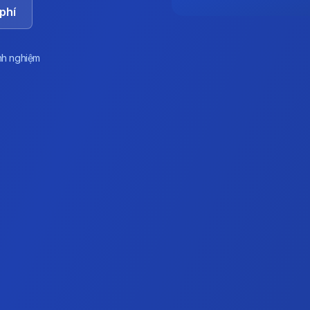
phí
nh nghiệm