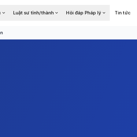
u
Luật sư tỉnh/thành
Hỏi đáp Pháp lý
Tin tức
ện