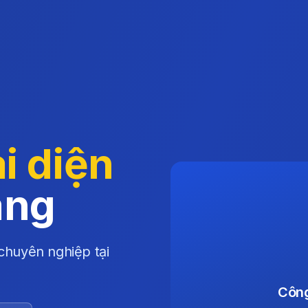
i diện
ang
chuyên nghiệp tại
Công