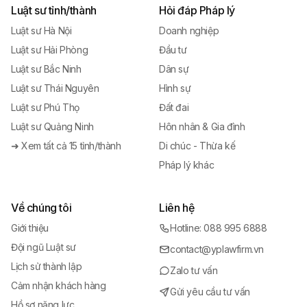
Luật sư tỉnh/thành
Hỏi đáp Pháp lý
Luật sư Hà Nội
Doanh nghiệp
Luật sư Hải Phòng
Đầu tư
Luật sư Bắc Ninh
Dân sự
Luật sư Thái Nguyên
Hình sự
Luật sư Phú Thọ
Đất đai
Luật sư Quảng Ninh
Hôn nhân & Gia đình
➜ Xem tất cả 15 tỉnh/thành
Di chúc - Thừa kế
Pháp lý khác
Về chúng tôi
Liên hệ
Giới thiệu
Hotline: 088 995 6888
Đội ngũ Luật sư
contact@yplawfirm.vn
Lịch sử thành lập
Zalo tư vấn
Cảm nhận khách hàng
Gửi yêu cầu tư vấn
Hồ sơ năng lực