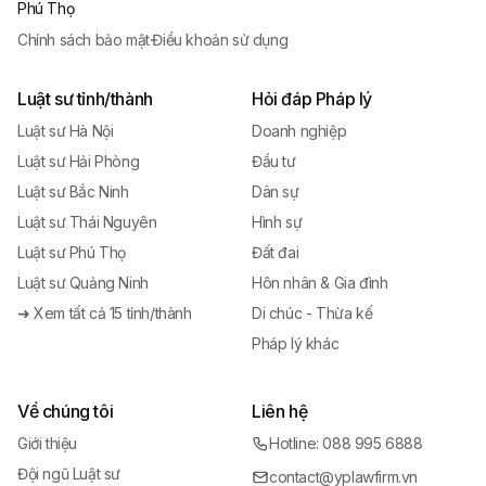
Phú Thọ
Chính sách bảo mật
·
Điều khoản sử dụng
Luật sư tỉnh/thành
Hỏi đáp Pháp lý
Luật sư Hà Nội
Doanh nghiệp
Luật sư Hải Phòng
Đầu tư
Luật sư Bắc Ninh
Dân sự
Luật sư Thái Nguyên
Hình sự
Luật sư Phú Thọ
Đất đai
Luật sư Quảng Ninh
Hôn nhân & Gia đình
➜ Xem tất cả 15 tỉnh/thành
Di chúc - Thừa kế
Pháp lý khác
Về chúng tôi
Liên hệ
Giới thiệu
Hotline: 088 995 6888
Đội ngũ Luật sư
contact@yplawfirm.vn