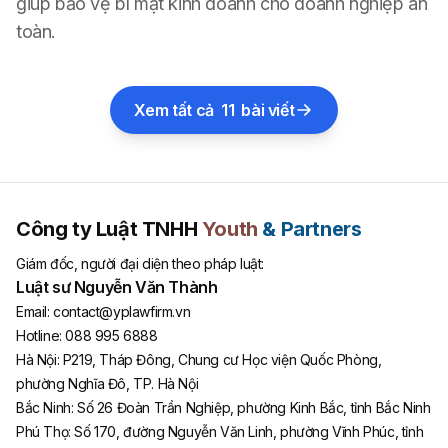
giúp bảo vệ bí mật kinh doanh cho doanh nghiệp an
toàn.
Xem tất cả
11
bài viết
Công ty Luật TNHH
Youth
& Partners
Giám đốc, người đại diện theo pháp luật:
Luật sư Nguyễn Văn Thành
Email:
contact@yplawfirm.vn
Hotline:
088 995 6888
Hà Nội
:
P219, Tháp Đông, Chung cư Học viện Quốc Phòng,
phường Nghĩa Đô, TP. Hà Nội
Bắc Ninh
:
Số 26 Đoàn Trần Nghiệp, phường Kinh Bắc, tỉnh Bắc Ninh
Phú Thọ
:
Số 170, đường Nguyễn Văn Linh, phường Vĩnh Phúc, tỉnh