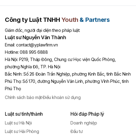
Công ty Luật TNHH
Youth
& Partners
Giám đốc, người đại diện theo pháp luật:
Luật sư Nguyễn Văn Thành
Email:
contact@yplawfirm.vn
Hotline:
088 995 6888
Hà Nội
:
P219, Tháp Đông, Chung cư Học viện Quốc Phòng,
phường Nghĩa Đô, TP. Hà Nội
Bắc Ninh
:
Số 26 Đoàn Trần Nghiệp, phường Kinh Bắc, tỉnh Bắc Ninh
Phú Thọ
:
Số 170, đường Nguyễn Văn Linh, phường Vĩnh Phúc, tỉnh
Phú Thọ
Chính sách bảo mật
·
Điều khoản sử dụng
Luật sư tỉnh/thành
Hỏi đáp Pháp lý
Luật sư Hà Nội
Doanh nghiệp
Luật sư Hải Phòng
Đầu tư