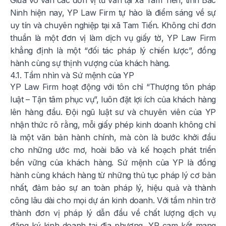
Ninh hiện nay, YP Law Firm tự hào là điểm sáng về sự
uy tín và chuyên nghiệp tại xã Tam Tiến. Không chỉ đơn
thuần là một đơn vị làm dịch vụ giấy tờ, YP Law Firm
khẳng định là một “đối tác pháp lý chiến lược”, đồng
hành cùng sự thịnh vượng của khách hàng.
4.1. Tầm nhìn và Sứ mệnh của YP
YP Law Firm hoạt động với tôn chỉ “Thượng tôn pháp
luật – Tận tâm phục vụ”, luôn đặt lợi ích của khách hàng
lên hàng đầu. Đội ngũ luật sư và chuyên viên của YP
nhận thức rõ rằng, mỗi giấy phép kinh doanh không chỉ
là một văn bản hành chính, mà còn là bước khởi đầu
cho những ước mơ, hoài bão và kế hoạch phát triển
bền vững của khách hàng. Sứ mệnh của YP là đồng
hành cùng khách hàng từ những thủ tục pháp lý cơ bản
nhất, đảm bảo sự an toàn pháp lý, hiệu quả và thành
công lâu dài cho mọi dự án kinh doanh. Với tầm nhìn trở
thành đơn vị pháp lý dẫn đầu về chất lượng dịch vụ
đăng ký kinh doanh tại địa phương, YP cam kết mang