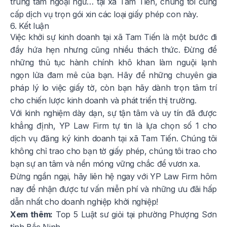
trung tâm ngoại ngữ… tại xã Tam Tiến, chúng tôi cung
cấp dịch vụ trọn gói xin các loại giấy phép con này.
6. Kết luận
Việc khởi sự kinh doanh tại xã Tam Tiến là một bước đi
đầy hứa hẹn nhưng cũng nhiều thách thức. Đừng để
những thủ tục hành chính khô khan làm nguội lạnh
ngọn lửa đam mê của bạn. Hãy để những chuyên gia
pháp lý lo việc giấy tờ, còn bạn hãy dành trọn tâm trí
cho chiến lược kinh doanh và phát triển thị trường.
Với kinh nghiệm dày dạn, sự tận tâm và uy tín đã được
khẳng định, YP Law Firm tự tin là lựa chọn số 1 cho
dịch vụ đăng ký kinh doanh tại xã Tam Tiến. Chúng tôi
không chỉ trao cho bạn tờ giấy phép, chúng tôi trao cho
bạn sự an tâm và nền móng vững chắc để vươn xa.
Đừng ngần ngại, hãy liên hệ ngay với YP Law Firm hôm
nay để nhận được tư vấn miễn phí và những ưu đãi hấp
dẫn nhất cho doanh nghiệp khởi nghiệp!
Xem thêm:
Top 5 Luật sư giỏi tại phường Phượng Sơn