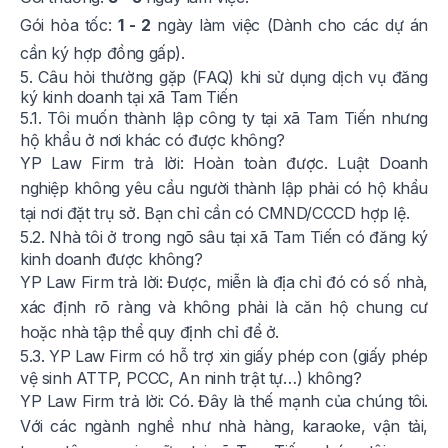
Gói hỏa tốc:
1 - 2
ngày làm việc (Dành cho các dự án
cần ký hợp đồng gấp).
5. Câu hỏi thường gặp (FAQ) khi sử dụng dịch vụ đăng
ký kinh doanh tại xã Tam Tiến
5.1. Tôi muốn thành lập công ty tại xã Tam Tiến nhưng
hộ khẩu ở nơi khác có được không?
YP Law Firm trả lời: Hoàn toàn được. Luật Doanh
nghiệp không yêu cầu người thành lập phải có hộ khẩu
tại nơi đặt trụ sở. Bạn chỉ cần có CMND/CCCD hợp lệ.
5.2. Nhà tôi ở trong ngõ sâu tại xã Tam Tiến có đăng ký
kinh doanh được không?
YP Law Firm trả lời: Được, miễn là địa chỉ đó có số nhà,
xác định rõ ràng và không phải là căn hộ chung cư
hoặc nhà tập thể quy định chỉ để ở.
5.3. YP Law Firm có hỗ trợ xin giấy phép con (giấy phép
vệ sinh ATTP, PCCC, An ninh trật tự…) không?
YP Law Firm trả lời: Có. Đây là thế mạnh của chúng tôi.
Với các ngành nghề như nhà hàng, karaoke, vận tải,