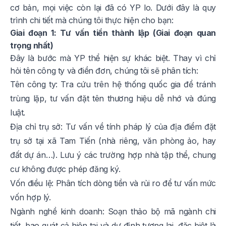
cơ bản, mọi việc còn lại đã có YP lo. Dưới đây là quy
trình chi tiết mà chúng tôi thực hiện cho bạn:
Giai đoạn 1: Tư vấn tiền thành lập (Giai đoạn quan
trọng nhất)
Đây là bước mà YP thể hiện sự khác biệt. Thay vì chỉ
hỏi tên công ty và điền đơn, chúng tôi sẽ phân tích:
Tên công ty: Tra cứu trên hệ thống quốc gia để tránh
trùng lặp, tư vấn đặt tên thương hiệu dễ nhớ và đúng
luật.
Địa chỉ trụ sở: Tư vấn về tính pháp lý của địa điểm đặt
trụ sở tại xã Tam Tiến (nhà riêng, văn phòng ảo, hay
đất dự án…). Lưu ý các trường hợp nhà tập thể, chung
cư không được phép đăng ký.
Vốn điều lệ: Phân tích dòng tiền và rủi ro để tư vấn mức
vốn hợp lý.
Ngành nghề kinh doanh: Soạn thảo bộ mã ngành chi
tiết, bao quát cả hiện tại và dự định tương lai, đặc biệt là