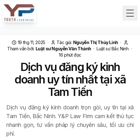
Tog
19 thg 11, 2025
·
Tác giả:
Nguyễn Thị Thùy Linh
·
Tham vấn bởi:
Luật sư Nguyễn Văn Thành
·
Luật sư Bắc Ninh
·
16
phút đọc
Dịch vụ đăng ký kinh
doanh uy tín nhất tại xã
Tam Tiến
Dịch vụ đăng ký kinh doanh trọn gói, uy tín tại xã
Tam Tiến, Bắc Ninh. Y&P Law Firm cam kết thủ tục
nhanh gọn, tư vấn pháp lý chuyên sâu, tối ưu chi
phí.