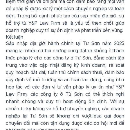
kiệm thời gian và chi phí mà còn đảm bảo rằng mọi vấn
đề pháp lý được xử lý một cách chuyên nghiệp và toàn
diện. Trong bối cảnh phức tạp của sáp nhập địa giới, sự
hỗ trợ từ Y&P Law Firm sẽ là yếu tố then chốt giúp
doanh nghiệp duy trì sự ổn định và phát triển bền vững.
Kết luận
Sáp nhập địa giới hành chính tại Từ Sơn năm 2025
mang lại nhiều cơ hội nhưng cũng đặt ra không ít thách
thức pháp lý cho các công ty ở Từ Sơn. Bằng cách tập
trung vào việc cập nhật đăng ký kinh doanh, rà soát
quy hoạch đất đai, tuân thủ chính sách thuế, đảm bảo
quy định về môi trường và an toàn lao động, cũng như
hợp tác với các đơn vị tư vấn pháp lý uy tín như Y&P
Law Firm, các công ty ở Từ Sơn có thể thích nghi
nhanh chóng và duy trì hoạt động ổn định. Với sự
chuẩn bị kỹ lưỡng và hỗ trợ chuyên nghiệp, các doanh
nghiệp tại Từ Sơn sẽ không chỉ vượt qua giai đoạn
chuyển đổi mà còn tận dụng được các cơ hội mới để