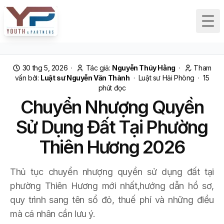
Tog
30 thg 5, 2026
·
Tác giả:
Nguyễn Thúy Hằng
·
Tham
vấn bởi:
Luật sư Nguyễn Văn Thành
·
Luật sư Hải Phòng
·
15
phút đọc
Chuyển Nhượng Quyền
Sử Dụng Đất Tại Phường
Thiên Hương 2026
Thủ tục chuyển nhượng quyền sử dụng đất tại
phường Thiên Hương mới nhất,hướng dẫn hồ sơ,
quy trình sang tên sổ đỏ, thuế phí và những điều
mà cá nhân cần lưu ý.