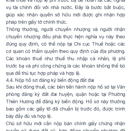
khai thuế và nộp lệ phí trước bạ để hoàn tất các nghĩa
vụ tài chính đối với nhà nước. Đây là bước bắt buộc,
giúp xác nhận quyền sở hữu mới được ghi nhận hợp
pháp trên giấy tờ chính thức.
Thông thường, người chuyển nhượng và người nhận
chuyển nhượng đều phải thực hiện nghĩa vụ này theo
đúng quy định, có thể nộp tại Chi cục Thuế hoặc các
cơ quan có thẩm quyền theo quy định của địa phương.
Các khoản thuế như thuế thu nhập cá nhân, lệ phí
trước bạ và phí công chứng là các khoản không thể bỏ
qua để thủ tục hợp pháp và hợp lệ.
4.4. Nộp hồ sơ đăng ký biến động đất đai
Sau khi đóng thuế, các bên tiến hành nộp hồ sơ tại Văn
phòng đăng ký đất đai huyện, quận hoặc tại Phường
Thiên Hương để đăng ký biến động. Hồ sơ này thường
bao gồm các giấy tờ đã chuẩn bị trước đó, được trình
bày đầy đủ và hợp lệ.
Chủ sở hữu mới cần nộp bản chính giấy chứng nhận
quyền sử dụng đất cũ, hợp đồng chuyển nhượng đã