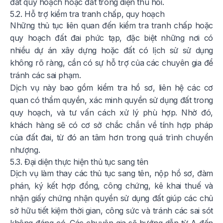
đất quy hoạch hoặc đất trong diện thu hồi.
5.2. Hỗ trợ kiểm tra tranh chấp, quy hoạch
Những thủ tục liên quan đến kiểm tra tranh chấp hoặc
quy hoạch đất đai phức tạp, đặc biệt những nơi có
nhiều dự án xây dựng hoặc đất có lịch sử sử dụng
không rõ ràng, cần có sự hỗ trợ của các chuyên gia để
tránh các sai phạm.
Dịch vụ này bao gồm kiểm tra hồ sơ, liên hệ các cơ
quan có thẩm quyền, xác minh quyền sử dụng đất trong
quy hoạch, và tư vấn cách xử lý phù hợp. Nhờ đó,
khách hàng sẽ có cơ sở chắc chắn về tính hợp pháp
của đất đai, từ đó an tâm hơn trong quá trình chuyển
nhượng.
5.3. Đại diện thực hiện thủ tục sang tên
Dịch vụ làm thay các thủ tục sang tên, nộp hồ sơ, đàm
phán, ký kết hợp đồng, công chứng, kê khai thuế và
nhận giấy chứng nhận quyền sử dụng đất giúp các chủ
sở hữu tiết kiệm thời gian, công sức và tránh các sai sót
không đáng có. Các chuyên gia sẽ hướng dẫn từ A đến