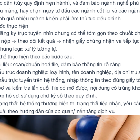
ốc dân (tùy quy định hiện hành), và đảm bảo ngành nghề phù 
u mảng, hãy chọn ngay từ đầu các ngành cốt lõi và các ngành
nh quá nhiều ngành khiến phải làm thủ tục điều chỉnh.
ước thực hiện
đăng ký trực tuyến nhìn chung có thể tóm gọn theo chuỗi: chu
nộp → theo dõi kết quả → nhận giấy chứng nhận và tiếp tục t
hưng logic xử lý tương tự.
thể thực hiện theo các bước sau:
i liệu: scan/chuẩn hoá file, đảm bảo thông tin rõ ràng.
u trúc doanh nghiệp: loại hình, tên doanh nghiệp, địa chỉ trụ s
ẫu trực tuyến trên hệ thống, nhập thông tin theo đúng giấy tờ
sơ và kiểm tra lần cuối: file có mở được, nội dung có trùng k
ộp hồ sơ: sử dụng chữ ký số theo quy định.
ạng thái: hệ thống thường hiển thị trạng thái tiếp nhận, yêu c
uả: theo hướng dẫn của cơ quan/ nền tảng dịch vụ.