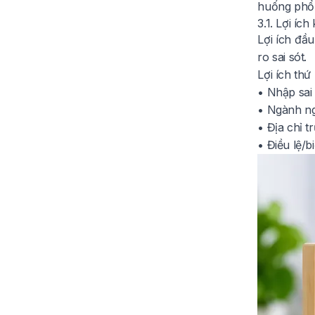
huống phổ b
3.1. Lợi ích
Lợi ích đầu
ro sai sót.
Lợi ích thứ
• Nhập sai 
• Ngành n
• Địa chỉ t
• Điều lệ/