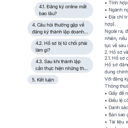
• Tính hợp 
4.1. Đăng ký online mất
• Ngành ng
bao lâu?
• Địa chỉ 
hợp).
4. Câu hỏi thường gặp về
Ngoài ra, đ
đăng ký thành lập doanh
nhiên, nếu
nghiệp trực tuyến
4.2. Hồ sơ bị từ chối phải
tục về sau
làm gì?
2. Hồ sơ v
2.1. Hồ sơ 
4.3. Sau khi thành lập
Hồ sơ đăng
cần thực hiện những thủ
dung chính:
tục gì?
Với đăng k
5. Kết luận
Thông thườ
• Giấy đề 
• Điều lệ c
• Danh sác
• Bản sao g
• Tài liệu