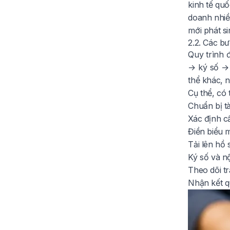
kinh tế qu
doanh nhiề
mới phát si
2.2. Các b
Quy trình 
→ ký số → 
thể khác, n
Cụ thể, có 
Chuẩn bị tà
Xác định cấ
Điền biểu m
Tải lên hồ 
Ký số và n
Theo dõi tr
Nhận kết q