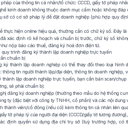
pháp của thông tin cá nhân/tổ chức: CCCD, giấy tờ pháp nhân 
hề kinh doanh không thuộc danh mục cấm hoặc không đáp ứn
trụ sở có cơ sở pháp lý để đặt doanh nghiệp (phù hợp quy đị
ể thực hiện online hiệu quả, thường cần có chữ ký số. Đây là
 đã xác định rõ kế hoạch và chuẩn bị trước, chữ ký số không
 như nộp báo cáo thuế, đăng ký hoá đơn điện tử.
à quy trình đăng ký thành lập doanh nghiệp trực tuyến
cần chuẩn bị
 ký thành lập doanh nghiệp có thể thay đổi theo loại hìn
 thông tin người thành lập/đại diện, thông tin doanh nghiệp, 
ý thành lập doanh nghiệp trực tuyến, bạn cần bản scan/chụp rõ
ng, sẽ phải chuẩn bị:
nghị đăng ký doanh nghiệp (thường theo mẫu do hệ thống cun
ông ty (đặc biệt với công ty TNHH, cổ phần) và các nội dung v
h thành viên/cổ đông (nếu có) kèm thông tin cá nhân liên qu
iấy tờ pháp lý của người đại diện (CCCD/giấy tờ tương đương),
 xác định quyền sử dụng địa chỉ trụ sở (tuỳ trường hợp, c