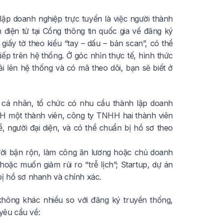
ập doanh nghiệp trực tuyến là việc người thành
điện tử tại Cổng thông tin quốc gia về đăng ký
 giấy tờ theo kiểu “tay – dấu – bản scan”, có thể
tiếp trên hệ thống. Ở góc nhìn thực tế, hình thức
 lên hệ thống và có mã theo dõi, bạn sẽ biết ở
m cá nhân, tổ chức có nhu cầu thành lập doanh
HH một thành viên, công ty TNHH hai thành viên
, người đại diện, và có thể chuẩn bị hồ sơ theo
gười bận rộn, làm công ăn lương hoặc chủ doanh
hoặc muốn giảm rủi ro “trễ lịch”; Startup, dự án
ị hồ sơ nhanh và chính xác.
không khác nhiều so với đăng ký truyền thống,
yêu cầu về: