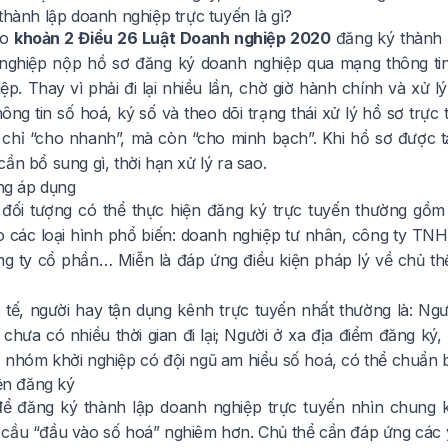
thành lập doanh nghiệp trực tuyến là gì?
eo
khoản 2 Điều 26 Luật Doanh nghiệp 2020
đăng ký thành l
nghiệp nộp hồ sơ đăng ký doanh nghiệp qua mạng thông tin 
p. Thay vì phải đi lại nhiều lần, chờ giờ hành chính và xử lý
ông tin số hoá, ký số và theo dõi trạng thái xử lý hồ sơ trực 
chỉ “cho nhanh”, mà còn “cho minh bạch”. Khi hồ sơ được tải
ần bổ sung gì, thời hạn xử lý ra sao.
ợng áp dụng
 đối tượng có thể thực hiện đăng ký trực tuyến thường gồ
o các loại hình phổ biến: doanh nghiệp tư nhân, công ty TN
ông ty cổ phần… Miễn là đáp ứng điều kiện pháp lý về chủ thể
 tế, người hay tận dụng kênh trực tuyến nhất thường là: N
chưa có nhiều thời gian đi lại; Người ở xa địa điểm đăng ký, 
 nhóm khởi nghiệp có đội ngũ am hiểu số hoá, có thể chuẩn b
iện đăng ký
để đăng ký thành lập doanh nghiệp trực tuyến nhìn chung 
cầu “đầu vào số hoá” nghiêm hơn. Chủ thể cần đáp ứng các 