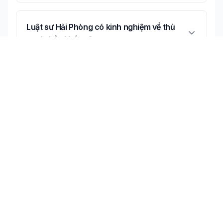
Luật sư Hải Phòng có kinh nghiệm về thủ
tục ly hôn không?
Có thể tư vấn online về thủ tục ly hôn
không?
Không tìm thấy câu trả lời bạn cần?
Liên hệ tư vấn miễn phí