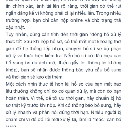
tin chính xác, ảnh tải lên rõ ràng, thời gian có thể rút
ngắn đáng kể vì không phải đi lại nhiều lần. Trong nhiều
trường hợp, bạn chỉ cần nộp online và chờ trạng thái
cập nhật.
Tuy nhiên, cũng cần tính đến thời gian “đồng hồ xử lý
thực tế”. Sau khi nộp hồ sơ, có thể mất một khoảng thời
gian để hệ thống tiếp nhận, chuyển hồ sơ về bộ phận
xử lý và thực hiện kiểm tra. Nếu hồ sơ có dấu hiệu cần
bổ sung (ví dụ ảnh mờ, thiếu giấy tờ, thông tin không
khớp), bạn sẽ nhận được thông báo yêu cầu bổ sung
và thời gian sẽ kéo dài thêm.
Một cách nhìn thực tế hơn là: hồ sơ của bạn mất bao
lâu thường không chỉ do cơ quan xử lý, mà còn do bạn
hoàn thiện. Vì thế, để tối ưu thời gian, hãy chuẩn bị hồ
sơ thật kỹ trước khi nộp. Khi có thông báo bổ sung, hãy
xử lý nhanh và phản hồi đúng thời hạn. Nhiều người bị
chậm chỉ vì để đó rồi mới xử lý lại, làm lỡ “mốc” cần bổ
sung.