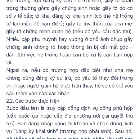
Với trường hợp đăng ký cho trẻ mới sinh, giấy tờ quan
trọng thường gồm: giấy chứng sinh hoặc giấy tờ do cơ
sở y tế cấp; tờ khai đăng ký khai sinh (có thể hệ thống
tự tạo mẫu để bạn điền); giấy tờ tùy thân của cha mẹ;
giấy tờ chứng minh quan hệ (nếu có yêu cầu đặc thù).
Nhiều cặp phụ huynh hay vướng ở chỗ ảnh chụp giấy
chứng sinh không rõ hoặc thông tin bị cắt mất góc—
dẫn đến việc hệ thống hoặc cán bộ xử lý cần bạn nộp
lại.
Ngoài ra, nếu có trường hợp đặc biệt như cha mẹ
không cùng đăng ký cư trú, có yếu tố thay đổi thông
tin, hoặc người giám hộ thực hiện thay, hồ sơ có thể yêu
cầu thêm văn bản xác nhận.
2.2. Các bước thực hiện
Bước đầu tiên là truy cập cổng dịch vụ công phù hợp
(cấp quốc gia hoặc cấp địa phương nơi giải quyết thủ
tục). Bạn đăng nhập bằng tài khoản và chọn đúng dịch
vụ “đăng ký khai sinh” (trường hợp phát sinh). Sau đó,