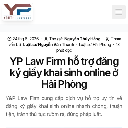
Tog
24 thg 6, 2026
·
Tác giả:
Nguyễn Thúy Hằng
·
Tham
vấn bởi:
Luật sư Nguyễn Văn Thành
·
Luật sư Hải Phòng
·
13
phút đọc
YP Law Firm hỗ trợ đăng
ký giấy khai sinh online ở
Hải Phòng
Y&P Law Firm cung cấp dịch vụ hỗ trợ uy tín về
đăng ký giấy khai sinh online nhanh chóng, thuận
tiện, tránh thủ tục rườm rà, đúng pháp luật.