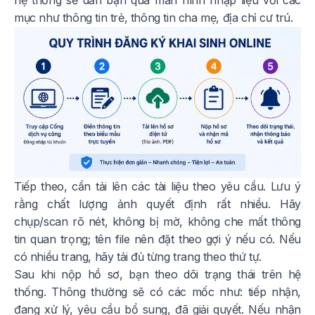
hệ thống sẽ dẫn bạn qua màn hình nhập liệu với các
mục như thông tin trẻ, thông tin cha mẹ, địa chỉ cư trú.
Tiếp theo, cần tải lên các tài liệu theo yêu cầu. Lưu ý
rằng chất lượng ảnh quyết định rất nhiều. Hãy
chụp/scan rõ nét, không bị mờ, không che mất thông
tin quan trọng; tên file nên đặt theo gợi ý nếu có. Nếu
có nhiều trang, hãy tải đủ từng trang theo thứ tự.
Sau khi nộp hồ sơ, bạn theo dõi trạng thái trên hệ
thống. Thông thường sẽ có các mốc như: tiếp nhận,
đang xử lý, yêu cầu bổ sung, đã giải quyết. Nếu nhận