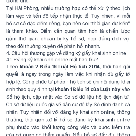
tương ứng.
Tại Hải Phòng, nhiều trường hợp có thể xử lý theo lịch
làm việc và tiến độ tiếp nhận thực tế. Tuy nhiên, vì mỗi
hồ sơ có đặc điểm riêng, bạn nên coi “thời gian dự kiến”
là tham khảo. Điểm cần quan tâm hơn là chiến lược
giảm thời gian: chuẩn bị kỹ hồ sơ, nộp đúng dịch vụ,
theo dõi thường xuyên để phản hồi nhanh.
4. Câu hỏi thường gặp về đăng ký giấy khai sinh online
4.1. Đăng ký khai sinh online mất bao lâu?
Theo
khoản 2 Điều 16 Luật Hộ tịch 2014
, thời hạn giải
quyết là ngay trong ngày làm việc khi nhận đủ giấy tờ
hợp lệ. Công chức tư pháp - hộ tịch sẽ ghi nội dung khai
sinh theo quy định tại
khoản 1 Điều 14 của Luật này
vào
Sổ hộ tịch, cập nhật vào Cơ sở dữ liệu hộ tịch điện tử,
Cơ sở dữ liệu quốc gia về dân cư để lấy Số định danh cá
nhân. Tuy nhiên đối với đăng ký khai sinh online, thông
thường, thời gian xử lý hồ sơ đăng ký khai sinh online
phụ thuộc vào khối lượng công việc và bước kiểm tra
của cơ quan có thẩm quyền. Nếu hồ sơ đầy đủ, thông