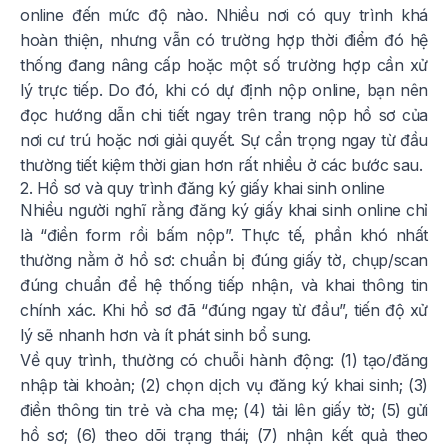
online đến mức độ nào. Nhiều nơi có quy trình khá
hoàn thiện, nhưng vẫn có trường hợp thời điểm đó hệ
thống đang nâng cấp hoặc một số trường hợp cần xử
lý trực tiếp. Do đó, khi có dự định nộp online, bạn nên
đọc hướng dẫn chi tiết ngay trên trang nộp hồ sơ của
nơi cư trú hoặc nơi giải quyết. Sự cẩn trọng ngay từ đầu
thường tiết kiệm thời gian hơn rất nhiều ở các bước sau.
2. Hồ sơ và quy trình đăng ký giấy khai sinh online
Nhiều người nghĩ rằng đăng ký giấy khai sinh online chỉ
là “điền form rồi bấm nộp”. Thực tế, phần khó nhất
thường nằm ở hồ sơ: chuẩn bị đúng giấy tờ, chụp/scan
đúng chuẩn để hệ thống tiếp nhận, và khai thông tin
chính xác. Khi hồ sơ đã “đúng ngay từ đầu”, tiến độ xử
lý sẽ nhanh hơn và ít phát sinh bổ sung.
Về quy trình, thường có chuỗi hành động: (1) tạo/đăng
nhập tài khoản; (2) chọn dịch vụ đăng ký khai sinh; (3)
điền thông tin trẻ và cha mẹ; (4) tải lên giấy tờ; (5) gửi
hồ sơ; (6) theo dõi trạng thái; (7) nhận kết quả theo