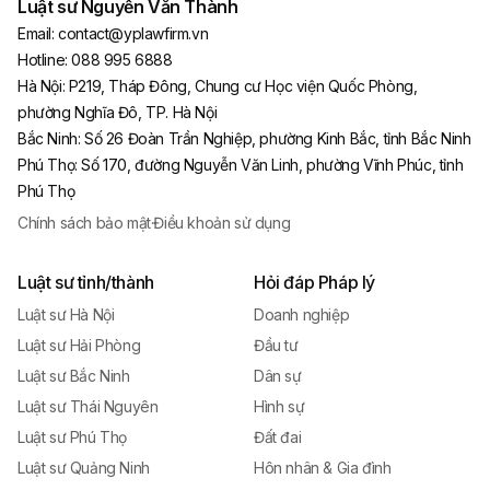
Luật sư Nguyễn Văn Thành
Email:
contact@yplawfirm.vn
Hotline:
088 995 6888
Hà Nội
:
P219, Tháp Đông, Chung cư Học viện Quốc Phòng,
phường Nghĩa Đô, TP. Hà Nội
Bắc Ninh
:
Số 26 Đoàn Trần Nghiệp, phường Kinh Bắc, tỉnh Bắc Ninh
Phú Thọ
:
Số 170, đường Nguyễn Văn Linh, phường Vĩnh Phúc, tỉnh
Phú Thọ
Chính sách bảo mật
·
Điều khoản sử dụng
Luật sư tỉnh/thành
Hỏi đáp Pháp lý
Luật sư Hà Nội
Doanh nghiệp
Luật sư Hải Phòng
Đầu tư
Luật sư Bắc Ninh
Dân sự
Luật sư Thái Nguyên
Hình sự
Luật sư Phú Thọ
Đất đai
Luật sư Quảng Ninh
Hôn nhân & Gia đình