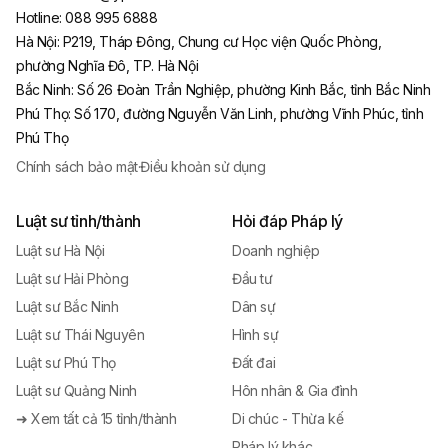
Hotline:
088 995 6888
Hà Nội
:
P219, Tháp Đông, Chung cư Học viện Quốc Phòng,
phường Nghĩa Đô, TP. Hà Nội
Bắc Ninh
:
Số 26 Đoàn Trần Nghiệp, phường Kinh Bắc, tỉnh Bắc Ninh
Phú Thọ
:
Số 170, đường Nguyễn Văn Linh, phường Vĩnh Phúc, tỉnh
Phú Thọ
Chính sách bảo mật
·
Điều khoản sử dụng
Luật sư tỉnh/thành
Hỏi đáp Pháp lý
Luật sư Hà Nội
Doanh nghiệp
Luật sư Hải Phòng
Đầu tư
Luật sư Bắc Ninh
Dân sự
Luật sư Thái Nguyên
Hình sự
Luật sư Phú Thọ
Đất đai
Luật sư Quảng Ninh
Hôn nhân & Gia đình
➜ Xem tất cả 15 tỉnh/thành
Di chúc - Thừa kế
Pháp lý khác