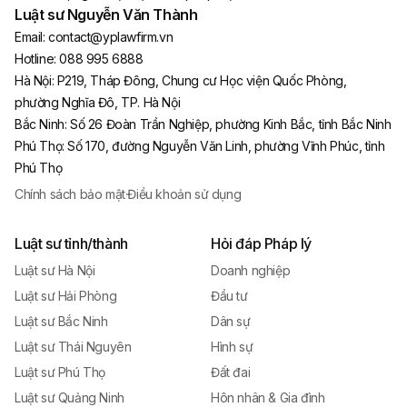
Luật sư Nguyễn Văn Thành
Email:
contact@yplawfirm.vn
Hotline:
088 995 6888
Hà Nội
:
P219, Tháp Đông, Chung cư Học viện Quốc Phòng,
phường Nghĩa Đô, TP. Hà Nội
Bắc Ninh
:
Số 26 Đoàn Trần Nghiệp, phường Kinh Bắc, tỉnh Bắc Ninh
Phú Thọ
:
Số 170, đường Nguyễn Văn Linh, phường Vĩnh Phúc, tỉnh
Phú Thọ
Chính sách bảo mật
·
Điều khoản sử dụng
Luật sư tỉnh/thành
Hỏi đáp Pháp lý
Luật sư Hà Nội
Doanh nghiệp
Luật sư Hải Phòng
Đầu tư
Luật sư Bắc Ninh
Dân sự
Luật sư Thái Nguyên
Hình sự
Luật sư Phú Thọ
Đất đai
Luật sư Quảng Ninh
Hôn nhân & Gia đình