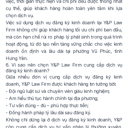
việc, thời gian thực hiện và chi phí đều được thống nhất
cụ thể, giúp khách hàng hoàn toàn yên tâm khi lựa
chọn dịch vụ.
Việc sử dụng dịch vụ đăng ký kinh doanh tại Y&P Law
Firm không chỉ giúp khách hàng tối ưu chi phí ban đầu,
mà còn hạn chế rủi ro pháp lý phát sinh trong quá trình
hoạt động, từ đó tạo nền tảng vững chắc cho việc kinh
doanh ổn định và lâu dài tại phường Vũ Phúc, tỉnh
Hưng Yên.
6. Vì sao nên chọn Y&P Law Firm cung cấp dịch vụ
đăng ký kinh doanh?
Giữa nhiều đơn vị cung cấp dịch vụ đăng ký kinh
doanh, Y&P Law Firm được khách hàng tin tưởng bởi:
- Đội ngũ luật sư và chuyên viên giàu kinh nghiệm;
- Am hiểu thủ tục hành chính tại địa phương;
- Tư vấn đúng – đủ – phù hợp thực tiễn;
- Đồng hành pháp lý lâu dài sau đăng ký.
Không chỉ dừng lại ở dịch vụ đăng ký kinh doanh, Y&P
còn cung cấp dịch vụ tư vấn pháp lý thường xuyên,