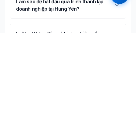
Làm sao để bắt đầu quá trình thành lập
doanh nghiệp tại Hưng Yên?
Luật sư Hưng Yên có kinh nghiệm về
thành lập doanh nghiệp không?
Có thể tư vấn online về thành lập doanh
nghiệp không?
Không tìm thấy câu trả lời bạn cần?
Liên hệ tư vấn miễn phí