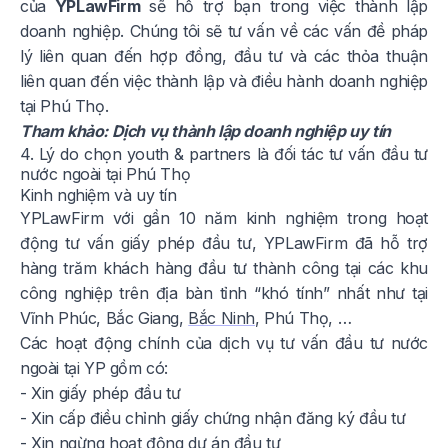
của
YPLawFirm
sẽ hỗ trợ bạn trong việc thành lập
doanh nghiệp. Chúng tôi sẽ tư vấn về các vấn đề pháp
lý liên quan đến hợp đồng, đầu tư và các thỏa thuận
liên quan đến việc thành lập và điều hành doanh nghiệp
tại Phú Thọ.
Tham khảo:
Dịch vụ thành lập doanh nghiệp uy tín
4. Lý do chọn youth & partners là đối tác tư vấn đầu tư
nước ngoài tại Phú Thọ
Kinh nghiệm và uy tín
YPLawFirm với gần 10 năm kinh nghiệm trong hoạt
động tư vấn giấy phép đầu tư, YPLawFirm đã hỗ trợ
hàng trăm khách hàng đầu tư thành công tại các khu
công nghiệp trên địa bàn tỉnh “khó tính” nhất như tại
Vĩnh Phúc, Bắc Giang,
Bắc Ninh
, Phú Thọ, …
Các hoạt động chính của dịch vụ tư vấn đầu tư nước
ngoài tại YP gồm có:
- Xin giấy phép đầu tư
- Xin cấp điều chỉnh giấy chứng nhận đăng ký đầu tư
- Xin ngừng hoạt động dự án đầu tư