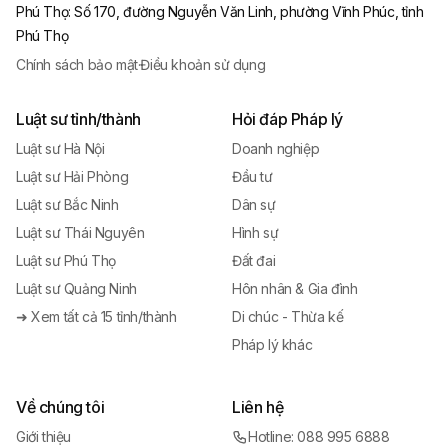
Phú Thọ
:
Số 170, đường Nguyễn Văn Linh, phường Vĩnh Phúc, tỉnh
Phú Thọ
Chính sách bảo mật
·
Điều khoản sử dụng
Luật sư tỉnh/thành
Hỏi đáp Pháp lý
Luật sư Hà Nội
Doanh nghiệp
Luật sư Hải Phòng
Đầu tư
Luật sư Bắc Ninh
Dân sự
Luật sư Thái Nguyên
Hình sự
Luật sư Phú Thọ
Đất đai
Luật sư Quảng Ninh
Hôn nhân & Gia đình
➜ Xem tất cả 15 tỉnh/thành
Di chúc - Thừa kế
Pháp lý khác
Về chúng tôi
Liên hệ
Giới thiệu
Hotline: 088 995 6888