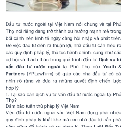
Đầu tư nước ngoài tại Việt Nam nói chung và tại Phú
Thọ nói riêng đang trở thành xu hướng mạnh mẽ trong
bối cảnh nền kinh tế ngày càng hội nhập và phát triển.
Để việc đầu tư diễn ra thuận lợi, nhà đầu tư cần hiểu rõ
các quy định pháp lý, thủ tục hành chính, cũng như các
cơ hội và thách thức trong quá trình đầu tư.
Dịch vụ tư
vấn đầu tư nước ngoài
tại Phú Thọ của
Youth &
Partners
(YPLawFirm) sẽ giúp các nhà đầu tư có cái
nhìn rõ ràng và đưa ra những quyết định chiến lược
hợp lý.
1. Tại sao cần dịch vụ tư vấn đầu tư nước ngoài tại Phú
Thọ?
Đảm bảo tuân thủ pháp lý Việt Nam
Việc đầu tư nước ngoài vào Việt Nam đụng phải nhiều
quy định pháp lý khắt khe mà các nhà đầu tư cần phải
nắm vững để tránh rủi ro pháp lý. Theo
Luật Đầu Tư