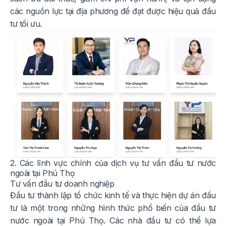
các nguồn lực tại địa phương để đạt được hiệu quả đầu
tư tối ưu.
2. Các lĩnh vực chính của dịch vụ tư vấn đầu tư nước
ngoài tại Phú Thọ
Tư vấn đầu tư doanh nghiệp
Đầu tư thành lập tổ chức kinh tế và thực hiện dự án đầu
tư là một trong những hình thức phổ biến của đầu tư
nước ngoài tại Phú Thọ. Các nhà đầu tư có thể lựa