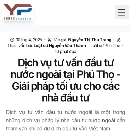
Tog
30 thg 4, 2025
·
Tác giả:
Nguyễn Thị Thu Trang
·
Tham vấn bởi:
Luật sư Nguyễn Văn Thành
·
Luật sư Phú Thọ
·
10
phút đọc
Dịch vụ tư vấn đầu tư
nước ngoài tại Phú Thọ -
Giải pháp tối ưu cho các
nhà đầu tư
Dịch vụ tư vấn đầu tư nước ngoài là một trong
những dịch vụ pháp lý nhà đầu tư nước ngoài cần
tham vấn khi có dự định đầu tư vào Việt Nam