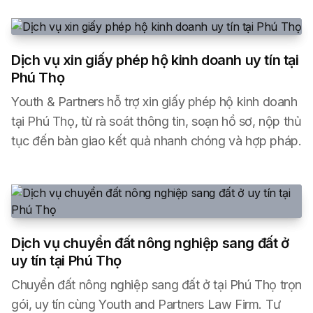
Dịch vụ xin giấy phép hộ kinh doanh uy tín tại
Phú Thọ
Youth & Partners hỗ trợ xin giấy phép hộ kinh doanh
tại Phú Thọ, từ rà soát thông tin, soạn hồ sơ, nộp thủ
tục đến bàn giao kết quả nhanh chóng và hợp pháp.
Dịch vụ chuyển đất nông nghiệp sang đất ở
uy tín tại Phú Thọ
Chuyển đất nông nghiệp sang đất ở tại Phú Thọ trọn
gói, uy tín cùng Youth and Partners Law Firm. Tư