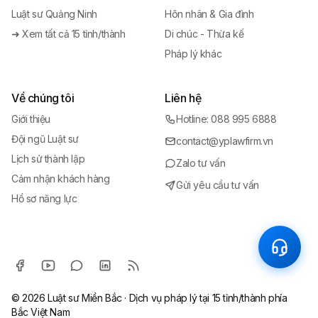
Luật sư Quảng Ninh
Hôn nhân & Gia đình
➜ Xem tất cả 15 tỉnh/thành
Di chúc - Thừa kế
Pháp lý khác
Về chúng tôi
Liên hệ
Giới thiệu
Hotline: 088 995 6888
Đội ngũ Luật sư
contact@yplawfirm.vn
Lịch sử thành lập
Zalo tư vấn
Cảm nhận khách hàng
Gửi yêu cầu tư vấn
Hồ sơ năng lực
© 2026
Luật sư Miền Bắc
· Dịch vụ pháp lý tại 15 tỉnh/thành phía
Bắc Việt Nam