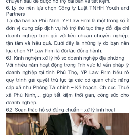
chuyên sâu để được hỗ trợ bài bản và tiết kiệm.
6. Lý do nên lựa chọn Công ty Luật TNHH Youth and
Partners
Tại địa bàn xã Phù Ninh, YP Law Firm là một trong số ít
đơn vị cung cấp dịch vụ hỗ trợ thủ tục thay đổi địa chỉ
doanh nghiệp trọn gói với tiêu chuẩn chuyên nghiệp,
tận tâm và hiệu quả. Dưới đây là những lý do bạn nên
lựa chọn YP Law Firm là đối tác đồng hành:
6.1. Kinh nghiệm xử lý hồ sơ doanh nghiệp địa phương
Với nhiều năm hoạt động trong lĩnh vực tư vấn pháp lý
doanh nghiệp tại tỉnh Phú Thọ, YP Law Firm hiểu rõ
quy trình giải quyết thủ tục tại các cơ quan chức năng
cấp xã như Phòng Tài chính – Kế hoạch, Chi cục Thuế
xã Phù Ninh,… giúp tiết kiệm thời gian, công sức cho
doanh nghiệp.
6.2. Soạn thảo hồ sơ đúng chuẩn – xử lý linh hoạt