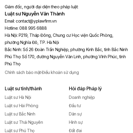
Giám đốc, người đại diện theo pháp luật:
Luật sư Nguyễn Văn Thành
Email:
contact@yplawfirm.vn
Hotline:
088 995 6888
Hà Nội
:
P219, Tháp Đông, Chung cư Học viện Quốc Phòng,
phường Nghĩa Đô, TP. Hà Nội
Bắc Ninh
:
Số 26 Đoàn Trần Nghiệp, phường Kinh Bắc, tỉnh Bắc Ninh
Phú Thọ
:
Số 170, đường Nguyễn Văn Linh, phường Vĩnh Phúc, tỉnh
Phú Thọ
Chính sách bảo mật
·
Điều khoản sử dụng
Luật sư tỉnh/thành
Hỏi đáp Pháp lý
Luật sư Hà Nội
Doanh nghiệp
Luật sư Hải Phòng
Đầu tư
Luật sư Bắc Ninh
Dân sự
Luật sư Thái Nguyên
Hình sự
Luật sư Phú Thọ
Đất đai