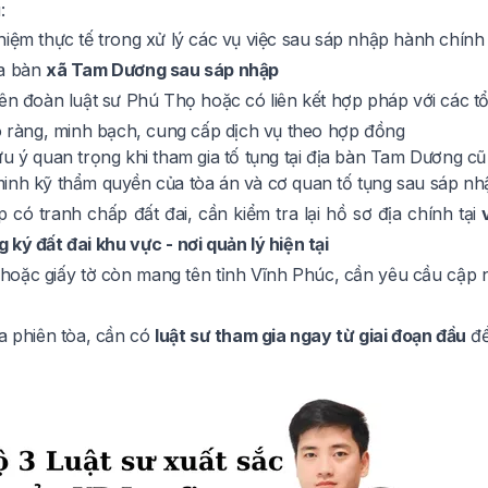
:
hiệm thực tế trong xử lý các vụ việc sau sáp nhập hành chính
ịa bàn
xã Tam Dương sau sáp nhập
ên đoàn luật sư Phú Thọ hoặc có liên kết hợp pháp với các tổ
rõ ràng, minh bạch, cung cấp dịch vụ theo hợp đồng
ưu ý quan trọng khi tham gia tố tụng tại địa bàn Tam Dương c
inh kỹ thẩm quyền của tòa án và cơ quan tố tụng sau sáp nh
 có tranh chấp đất đai, cần kiểm tra lại hồ sơ địa chính tại
ký đất đai khu vực - nơi quản lý hiện tại
hoặc giấy tờ còn mang tên tỉnh Vĩnh Phúc, cần yêu cầu cập n
ia phiên tòa, cần có
luật sư tham gia ngay từ giai đoạn đầu
để