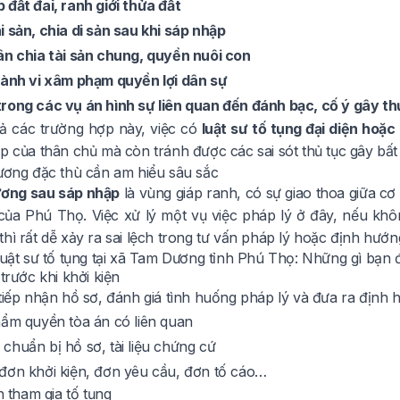
 đất đai, ranh giới thửa đất
i sản, chia di sản sau khi sáp nhập
ân chia tài sản chung, quyền nuôi con
hành vi xâm phạm quyền lợi dân sự
rong các vụ án hình sự liên quan đến đánh bạc, cố ý gây th
cả các trường hợp này, việc có
luật sư tố tụng đại diện hoặ
p của thân chủ mà còn tránh được các sai sót thủ tục gây bất l
hương đặc thù cần am hiểu sâu sắc
ơng sau sáp nhập
là vùng giáp ranh, có sự giao thoa giữa c
của Phú Thọ. Việc xử lý một vụ việc pháp lý ở đây, nếu kh
thì rất dễ xảy ra sai lệch trong tư vấn pháp lý hoặc định hướng
 luật sư tố tụng tại xã Tam Dương tỉnh Phú Thọ: Những gì bạn 
 trước khi khởi kiện
 tiếp nhận hồ sơ, đánh giá tình huống pháp lý và đưa ra định
hẩm quyền tòa án có liên quan
chuẩn bị hồ sơ, tài liệu chứng cứ
đơn khởi kiện, đơn yêu cầu, đơn tố cáo…
ện tham gia tố tụng