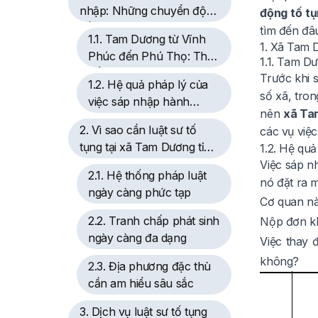
nhập: Những chuyển động
động tố t
về hành chính và pháp lý
tìm đến đâ
1.1. Tam Dương từ Vĩnh
1. Xã Tam 
Phúc đến Phú Thọ: Thay
1.1. Tam D
đổi không chỉ là tên gọi
Trước khi 
1.2. Hệ quả pháp lý của
số xã, tro
việc sáp nhập hành
nên
xã Ta
chính
2. Vì sao cần luật sư tố
các vụ việc
tụng tại xã Tam Dương tỉnh
1.2. Hệ qu
Phú Thọ?
Việc sáp nh
2.1. Hệ thống pháp luật
nó đặt ra m
ngày càng phức tạp
Cơ quan nà
2.2. Tranh chấp phát sinh
Nộp đơn kh
ngày càng đa dạng
Việc thay 
không?
2.3. Địa phương đặc thù
cần am hiểu sâu sắc
3. Dịch vụ luật sư tố tụng