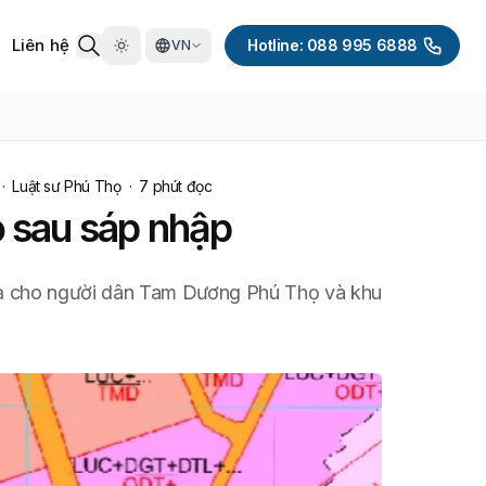
Liên hệ
Hotline: 088 995 6888
VN
·
Luật sư Phú Thọ
·
7
phút đọc
ọ sau sáp nhập
quả cho người dân Tam Dương Phú Thọ và khu