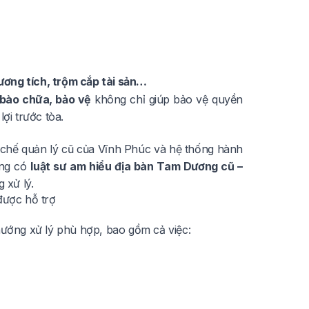
ương tích, trộm cắp tài sản…
c bào chữa, bảo vệ
không chỉ giúp bảo vệ quyền
ợi trước tòa.
ơ chế quản lý cũ của Vĩnh Phúc và hệ thống hành
ông có
luật sư am hiểu địa bàn Tam Dương cũ –
 xử lý.
được hỗ trợ
 hướng xử lý phù hợp, bao gồm cả việc: