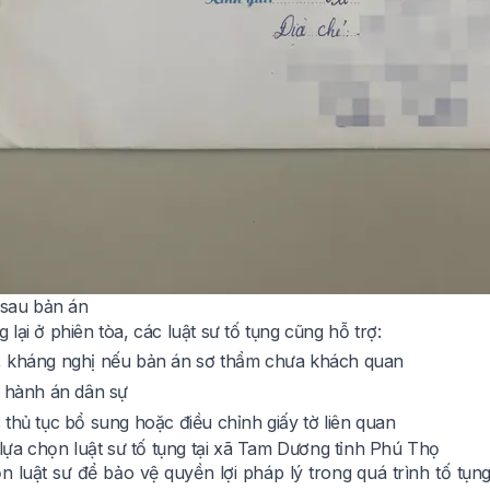
 sau bản án
lại ở phiên tòa, các luật sư tố tụng cũng hỗ trợ:
 kháng nghị nếu bản án sơ thẩm chưa khách quan
i hành án dân sự
thủ tục bổ sung hoặc điều chỉnh giấy tờ liên quan
 lựa chọn luật sư tố tụng tại xã Tam Dương tỉnh Phú Thọ
ọn luật sư để bảo vệ quyền lợi pháp lý trong quá trình tố tụ