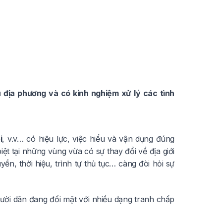
u địa phương và có kinh nghiệm xử lý các tình
i
, v.v… có hiệu lực, việc hiểu và vận dụng đúng
ệt tại những vùng vừa có sự thay đổi về địa giới
uyền, thời hiệu, trình tự thủ tục… càng đòi hỏi sự
gười dân đang đối mặt với nhiều dạng tranh chấp