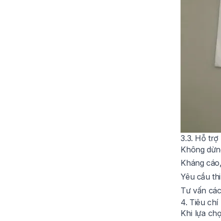
3.3. Hỗ trợ
Không dừng 
Kháng cáo,
Yêu cầu th
Tư vấn các 
4. Tiêu chí
Khi lựa ch