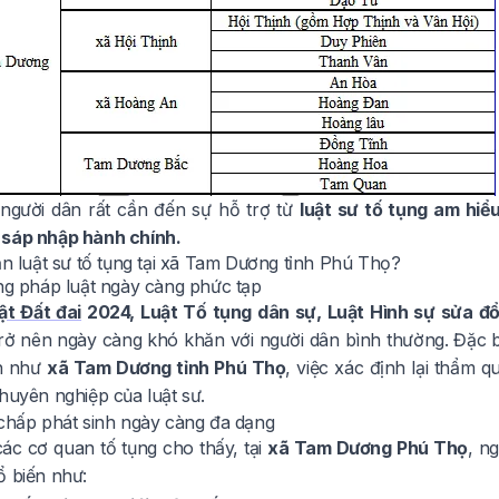
 người dân rất cần đến sự hỗ trợ từ
luật sư tố tụng am hiể
sáp nhập hành chính.
ần luật sư tố tụng tại xã Tam Dương tỉnh Phú Thọ?
ống pháp luật ngày càng phức tạp
ật Đất đai
2024, Luật Tố tụng dân sự, Luật Hình sự sửa đổ
trở nên ngày càng khó khăn với người dân bình thường. Đặc bi
h như
xã Tam Dương tỉnh Phú Thọ
, việc xác định lại thẩm q
huyên nghiệp của luật sư.
 chấp phát sinh ngày càng đa dạng
các cơ quan tố tụng cho thấy, tại
xã Tam Dương Phú Thọ
, n
ổ biến như: