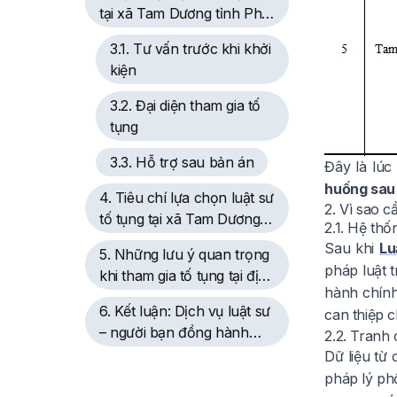
tại xã Tam Dương tỉnh Phú
Thọ: Những gì bạn được
3.1. Tư vấn trước khi khởi
hỗ trợ
kiện
3.2. Đại diện tham gia tố
tụng
3.3. Hỗ trợ sau bản án
Đây là lúc
huống sau 
4. Tiêu chí lựa chọn luật sư
2. Vì sao c
tố tụng tại xã Tam Dương
2.1. Hệ th
tỉnh Phú Thọ
Sau khi
Lu
5. Những lưu ý quan trọng
pháp luật 
khi tham gia tố tụng tại địa
hành chín
bàn Tam Dương cũ – Vĩnh
6. Kết luận: Dịch vụ luật sư
can thiệp c
Phúc
– người bạn đồng hành
2.2. Tranh
pháp lý đáng tin cậy tại xã
Dữ liệu từ 
Tam Dương tỉnh Phú Thọ
pháp lý ph