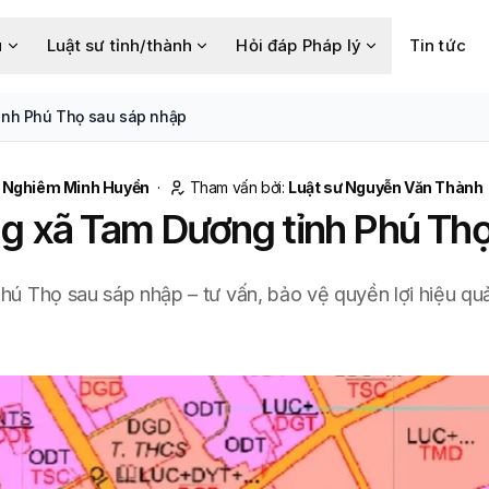
u
Luật sư tỉnh/thành
Hỏi đáp Pháp lý
Tin tức
tỉnh Phú Thọ sau sáp nhập
Nghiêm Minh Huyền
·
Tham vấn bởi:
Luật sư Nguyễn Văn Thành
ng xã Tam Dương tỉnh Phú Th
 Phú Thọ sau sáp nhập – tư vấn, bảo vệ quyền lợi hiệu 