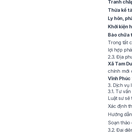
Tranh chấp
Thừa kế tà
Ly hôn, ph
Khởi kiện 
Bào chữa t
Trong tất 
lợi hợp phá
2.3. Địa p
Xã Tam Dư
chính mới 
Vĩnh Phúc
3. Dịch vụ
3.1. Tư vấn
Luật sư sẽ
Xác định t
Hướng dẫn 
Soạn thảo 
3.2. Đại di