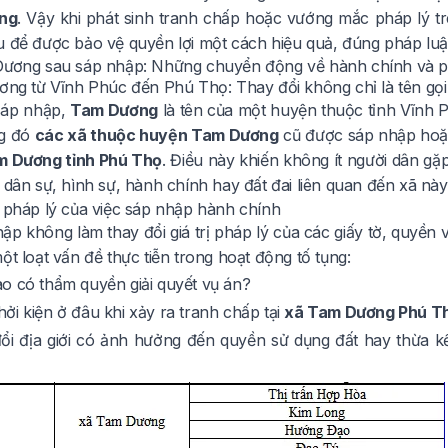
ụng
. Vậy khi phát sinh tranh chấp hoặc vướng mắc pháp lý t
u để được bảo vệ quyền lợi một cách hiệu quả, đúng pháp luậ
Dương sau sáp nhập: Những chuyển động về hành chính và p
ương từ Vĩnh Phúc đến Phú Thọ: Thay đổi không chỉ là tên gọi
sáp nhập,
Tam Dương
là tên của một huyện thuộc tỉnh Vĩnh P
ng đó
các xã thuộc huyện Tam Dương
cũ được sáp nhập hoặc
m Dương tỉnh Phú Thọ
. Điều này khiến không ít người dân gặ
 dân sự, hình sự, hành chính hay đất đai liên quan đến xã này
ả pháp lý của việc sáp nhập hành chính
ập không làm thay đổi giá trị pháp lý của các giấy tờ, quyền 
ột loạt vấn đề thực tiễn trong hoạt động tố tụng:
o có thẩm quyền giải quyết vụ án?
ởi kiện ở đâu khi xảy ra tranh chấp tại
xã Tam Dương Phú T
đổi địa giới có ảnh hưởng đến quyền sử dụng đất hay thừa kế