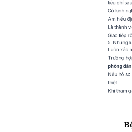
tiêu chí sau
Có kinh ng
Am hiểu đ
Là thành vi
Giao tiếp 
5. Những l
Luôn xác m
Trường hợp
phòng đăng 
Nếu hồ sơ 
thiết
Khi tham g