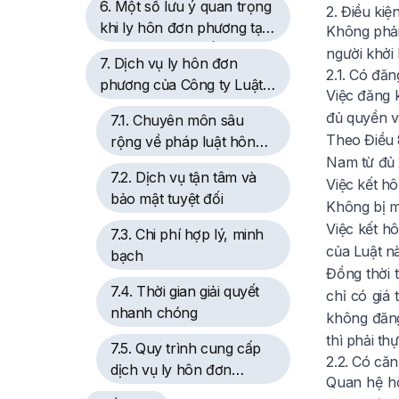
6. Một số lưu ý quan trọng
2. Điều ki
khi ly hôn đơn phương tại
Không phải
Xã Tam Dương Bắc
người khởi 
7. Dịch vụ ly hôn đơn
2.1. Có đă
phương của Công ty Luật
Việc đăng 
TNHH Youth & Partners
đủ quyền v
7.1. Chuyên môn sâu
Theo Điều
rộng về pháp luật hôn
Nam từ đủ 2
nhân
7.2. Dịch vụ tận tâm và
Việc kết h
bảo mật tuyệt đối
Không bị m
Việc kết h
7.3. Chi phí hợp lý, minh
của Luật nà
bạch
Đồng thời 
7.4. Thời gian giải quyết
chỉ có giá
nhanh chóng
không đăng
thì phải th
7.5. Quy trình cung cấp
2.2. Có că
dịch vụ ly hôn đơn
Quan hệ hô
phương chuyên nghiệp