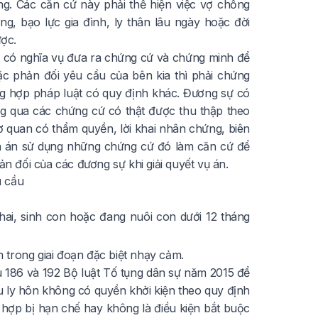
ng. Các căn cứ này phải thể hiện việc vợ chồng
g, bạo lực gia đình, ly thân lâu ngày hoặc đời
ợc.
 có nghĩa vụ đưa ra chứng cứ và chứng minh để
c phản đối yêu cầu của bên kia thì phải chứng
ng hợp pháp luật có quy định khác. Đương sự có
g qua các chứng cứ có thật được thu thập theo
cơ quan có thẩm quyền, lời khai nhân chứng, biên
òa án sử dụng những chứng cứ đó làm căn cứ để
ản đối của các đương sự khi giải quyết vụ án.
u cầu
ai, sinh con hoặc đang nuôi con dưới 12 tháng
 trong giai đoạn đặc biệt nhạy cảm.
u 186 và 192
Bộ luật Tố tụng dân sự năm 2015
để
ầu ly hôn không có quyền khởi kiện theo quy định
 hợp bị hạn chế hay không là điều kiện bắt buộc