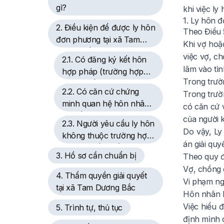
gì?
khi việc ly
1. Ly hôn đ
2. Điều kiện để được ly hôn
Theo Điều
đơn phương tại xã Tam
Khi vợ hoặ
Dương Bắc
việc vợ, c
2.1. Có đăng ký kết hôn
lâm vào tì
hợp pháp (trường hợp
Trong trườ
chung sống không đăng
2.2. Có căn cứ chứng
Trong trườ
ký sẽ xử lý theo quy định
minh quan hệ hôn nhân
có căn cứ 
khác)
đã trầm trọng
của người k
2.3. Người yêu cầu ly hôn
Do vậy, Ly
không thuộc trường hợp
án giải quy
bị hạn chế quyền yêu
3. Hồ sơ cần chuẩn bị
Theo quy đ
cầu
Vợ, chồng c
4. Thẩm quyền giải quyết
Vi phạm ng
tại xã Tam Dương Bắc
Hôn nhân l
Việc hiểu 
5. Trình tự, thủ tục
định mình 