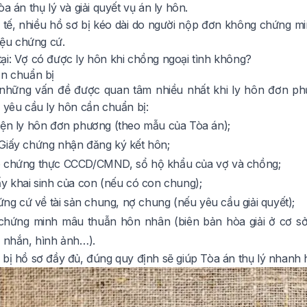
òa án thụ lý và giải quyết vụ án ly hôn.
 tế, nhiều hồ sơ bị kéo dài do người nộp đơn không chứng
liệu chứng cứ.
ại:
Vợ có được ly hôn khi chồng ngoại tình không?
ần chuẩn bị
những vấn đề được quan tâm nhiều nhất khi ly hôn đơn ph
i yêu cầu ly hôn cần chuẩn bị:
iện ly hôn đơn phương (theo mẫu của Tòa án);
Giấy chứng nhận đăng ký kết hôn;
ó chứng thực CCCD/CMND, sổ hộ khẩu của vợ và chồng;
ấy khai sinh của con (nếu có con chung);
hứng cứ về tài sản chung, nợ chung (nếu yêu cầu giải quyết);
hứng minh mâu thuẫn hôn nhân (biên bản hòa giải ở cơ sở,
n nhắn, hình ảnh…).
 bị hồ sơ đầy đủ, đúng quy định sẽ giúp Tòa án thụ lý nhanh 