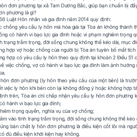
 hôn đơn phương tại xã Tam Dương Bắc, giúp bạn chuẩn bị đầy 
ơn phương là gì?
 56
Luật Hôn nhân và gia đình năm 2014
quy định:
c chồng yêu cầu ly hôn mà hòa giải tại Tòa án không thành th
hồng có hành vi bạo lực gia đình hoặc vi phạm nghiêm trọng 
nh trạng trầm trọng, đời sống chung không thể kéo dài, mục 
ng hợp vợ hoặc chồng của người bị Tòa án tuyên bố mất tích y
ng hợp có yêu cầu ly hôn theo quy định tại khoản 2 Điều 51 c
về việc chồng, vợ có hành vi bạo lực gia đình làm ảnh hưởng 
ia.
 hôn đơn phương (ly hôn theo yêu cầu của một bên) là trư
ết việc ly hôn khi bên còn lại không đồng ý hoặc không hợp tá
ịnh trên, Tòa án chỉ chấp nhận yêu cầu ly hôn đơn phương k
ó hành vi bạo lực gia đình;
hiêm trọng quyền, nghĩa vụ của vợ chồng;
âm vào tình trạng trầm trọng, đời sống chung không thể kéo
đúng bản chất ly hôn đơn phương là điều kiện cốt lõi mà ng
có đủ điều kiện khởi kiện hay không.