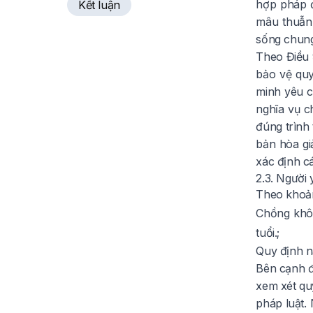
hợp pháp đ
Kết luận
tại Y&P LawFirm
mâu thuẫn 
sống chung
Theo Điều 
bảo vệ quy
minh yêu c
nghĩa vụ c
đúng trình 
bản hòa gi
xác định cá
2.3. Người
Theo khoả
Chồng khôn
tuổi.;
Quy định n
Bên cạnh đ
xem xét quy
pháp luật.