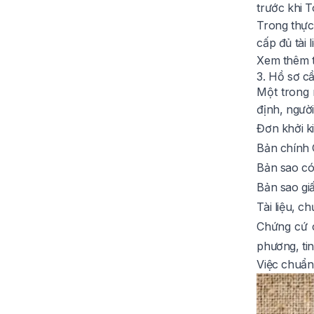
trước khi T
Trong thực
cấp đủ tài 
Xem thêm t
3. Hồ sơ c
Một trong 
định, ngườ
Đơn khởi k
Bản chính 
Bản sao c
Bản sao gi
Tài liệu, c
Chứng cứ c
phương, ti
Việc chuẩn