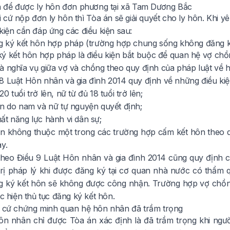
ện để được ly hôn đơn phương tại xã Tam Dương Bắc
 cứ nộp đơn ly hôn thì Tòa án sẽ giải quyết cho ly hôn. Khi 
kiện cần đáp ứng các điều kiện sau:
ng ký kết hôn hợp pháp (trường hợp chung sống không đăng ký
ký kết hôn hợp pháp là điều kiện bắt buộc để quan hệ vợ chồ
à nghĩa vụ giữa vợ và chồng theo quy định của pháp luật về h
 8
Luật Hôn nhân và gia đình 2014
quy định về những điều ki
0 tuổi trở lên, nữ từ đủ 18 tuổi trở lên;
ôn do nam và nữ tự nguyện quyết định;
ất năng lực hành vi dân sự;
ôn không thuộc một trong các trường hợp cấm kết hôn theo qu
y.
theo Điều 9
Luật Hôn nhân và gia đình 2014
cũng quy định ch
 trị pháp lý khi được đăng ký tại cơ quan nhà nước có thẩm 
 ký kết hôn sẽ không được công nhận. Trường hợp vợ chồng
ực hiện thủ tục đăng ký kết hôn.
n cứ chứng minh quan hệ hôn nhân đã trầm trọng
n nhân chỉ được Tòa án xác định là đã trầm trọng khi ngườ