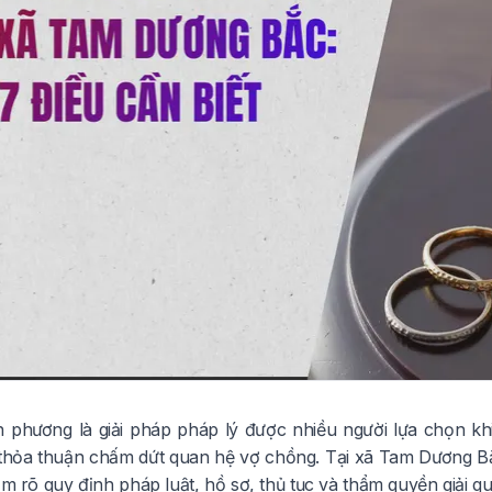
 phương là giải pháp pháp lý được nhiều người lựa chọn kh
thỏa thuận chấm dứt quan hệ vợ chồng. Tại xã Tam Dương Bắ
 rõ quy định pháp luật, hồ sơ, thủ tục và thẩm quyền giải quyế