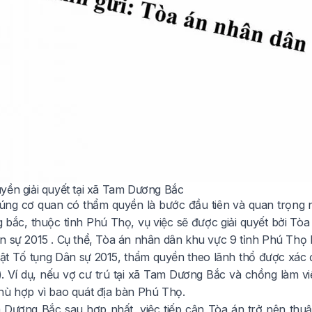
yền giải quyết tại xã Tam Dương Bắc
úng cơ quan có thẩm quyền là bước đầu tiên và quan trọng n
bắc, thuộc tỉnh Phú Thọ, vụ việc sẽ được giải quyết bởi Tò
n sự 2015
. Cụ thể, Tòa án nhân dân khu vực 9 tỉnh Phú Thọ l
uật Tố tụng Dân sự 2015
, thẩm quyền theo lãnh thổ được xác đ
). Ví dụ, nếu vợ cư trú tại xã Tam Dương Bắc và chồng làm v
hù hợp vì bao quát địa bàn Phú Thọ.
 Dương Bắc sau hợp nhất, việc tiếp cận Tòa án trở nên thuận