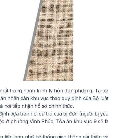
hất trong hành trình ly hôn đơn phương. Tại xã
a án nhân dân khu vực theo quy định của
Bộ luật
à nơi tiếp nhận hồ sơ chính thức.
ịnh dựa trên nơi cư trú của bị đơn (người bị yêu
iệc ở phường Vĩnh Phúc, Tòa án khu vực 9 sẽ là
 tiện hơn nhờ hệ thống giao thông cải thiện và