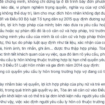
ể chứng minh, không chỉ dừng lại ở lời trình bày đơn phươ
kéo dài, vi phạm nghiêm trọng quyền, nghĩa vụ của vợ chồn
 không thể duy trì, làm cho mục đích hôn nhân không đạt đư
91 và Điều 93
Bộ luật Tố tụng dân sự 2015
quy định đương sự
ền, lợi ích hợp pháp của mình; bên nào đưa ra yêu cầu hoặ
ầu hoặc sự phản đối đó là có căn cứ và hợp pháp, trừ trườ
hứng minh yêu cầu của mình là có căn cứ và hợp pháp thôn
tự, thủ tục do pháp luật quy định như tài liệu, xác nhận của 
ải, hình ảnh, tin nhắn, ghi âm… được thu thập hợp pháp. T
c tình tiết khách quan của vụ việc, qua đó làm rõ yêu cầu, ph
 yêu cầu ly hôn không thuộc trường hợp bị hạn chế quyền yê
n 3 Điều 51
Luật Hôn nhân và gia đình năm 2014
quy định:
g có quyền yêu cầu ly hôn trong trường hợp vợ đang có th
ày nhằm bảo vệ quyền, lợi ích hợp pháp của phụ nữ và trẻ em
ó, trong quá trình giải quyết vụ án, Tòa án sẽ căn cứ vào Điề
ền khởi kiện và có thể trả lại đơn khởi kiện nếu người yêu c
 Như vậy, việc xác định người yêu cầu ly hôn có thuộc trường