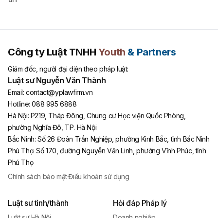
Công ty Luật TNHH
Youth
& Partners
Giám đốc, người đại diện theo pháp luật:
Luật sư Nguyễn Văn Thành
Email:
contact@yplawfirm.vn
Hotline:
088 995 6888
Hà Nội
:
P219, Tháp Đông, Chung cư Học viện Quốc Phòng,
phường Nghĩa Đô, TP. Hà Nội
Bắc Ninh
:
Số 26 Đoàn Trần Nghiệp, phường Kinh Bắc, tỉnh Bắc Ninh
Phú Thọ
:
Số 170, đường Nguyễn Văn Linh, phường Vĩnh Phúc, tỉnh
Phú Thọ
Chính sách bảo mật
·
Điều khoản sử dụng
Luật sư tỉnh/thành
Hỏi đáp Pháp lý
Luật sư Hà Nội
Doanh nghiệp