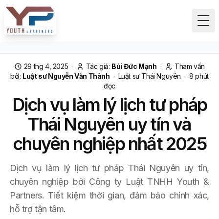
Tog
29 thg 4, 2025
·
Tác giả:
Bùi Đức Mạnh
·
Tham vấn
bởi:
Luật sư Nguyễn Văn Thành
·
Luật sư Thái Nguyên
·
8
phút
đọc
Dịch vụ làm lý lịch tư pháp
Thái Nguyên uy tín và
chuyên nghiệp nhất 2025
Dịch vụ làm lý lịch tư pháp Thái Nguyên uy tín,
chuyên nghiệp bởi Công ty Luật TNHH Youth &
Partners. Tiết kiệm thời gian, đảm bảo chính xác,
hỗ trợ tận tâm.