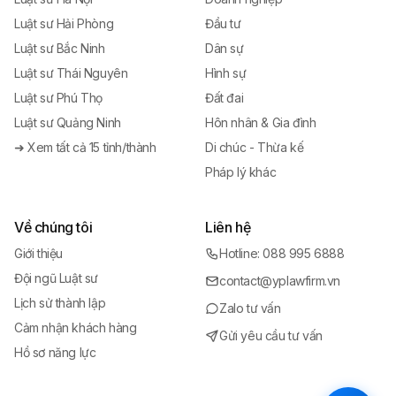
Luật sư Hải Phòng
Đầu tư
Luật sư Bắc Ninh
Dân sự
Luật sư Thái Nguyên
Hình sự
Luật sư Phú Thọ
Đất đai
Luật sư Quảng Ninh
Hôn nhân & Gia đình
➜ Xem tất cả 15 tỉnh/thành
Di chúc - Thừa kế
Pháp lý khác
Về chúng tôi
Liên hệ
Giới thiệu
Hotline: 088 995 6888
Đội ngũ Luật sư
contact@yplawfirm.vn
Lịch sử thành lập
Zalo tư vấn
Cảm nhận khách hàng
Gửi yêu cầu tư vấn
Hồ sơ năng lực