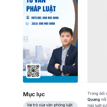
Mục lục
Trong bối 
Quang
nổi 
Vai trò của văn phòng luật
ngũ luật s