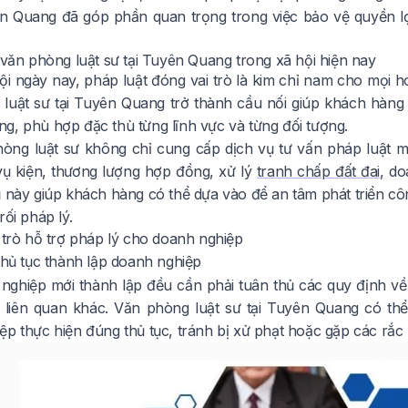
ên Quang đã góp phần quan trọng trong việc bảo vệ quyền l
.
 văn phòng luật sư tại Tuyên Quang trong xã hội hiện nay
ội ngày nay, pháp luật đóng vai trò là kim chỉ nam cho mọi 
luật sư tại Tuyên Quang trở thành cầu nối giúp khách hàng 
g, phù hợp đặc thù từng lĩnh vực và từng đối tượng.
òng luật sư không chỉ cung cấp dịch vụ tư vấn pháp luật m
vụ kiện, thương lượng hợp đồng, xử lý
tranh chấp đất đai
, d
ụ này giúp khách hàng có thể dựa vào để an tâm phát triển c
rối pháp lý.
 trò hỗ trợ pháp lý cho doanh nghiệp
thủ tục thành lập doanh nghiệp
nghiệp mới thành lập đều cần phải tuân thủ các quy định về
 liên quan khác. Văn phòng luật sư tại Tuyên Quang có thể
p thực hiện đúng thủ tục, tránh bị xử phạt hoặc gặp các rắc r