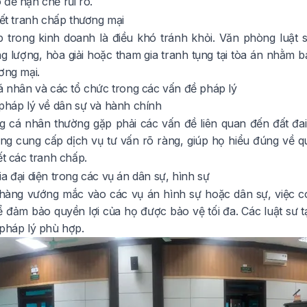
 để hạn chế rủi ro.
yết tranh chấp thương mại
 trong kinh doanh là điều khó tránh khỏi. Văn phòng luật 
g lượng, hòa giải hoặc tham gia tranh tụng tại tòa án nhằm b
ơng mại.
cá nhân và các tổ chức trong các vấn đề pháp lý
 pháp lý về dân sự và hành chính
 cá nhân thường gặp phải các vấn đề liên quan đến đất đai,
g cung cấp dịch vụ tư vấn rõ ràng, giúp họ hiểu đúng về qu
ết các tranh chấp.
a đại diện trong các vụ án dân sự, hình sự
hàng vướng mắc vào các vụ án hình sự hoặc dân sự, việc có
để đảm bảo quyền lợi của họ được bảo vệ tối đa. Các luật sư 
 pháp lý phù hợp.