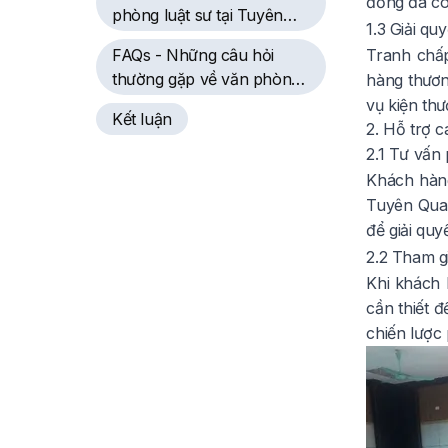
đồng đã có
phòng luật sư tại Tuyên
1.3 Giải qu
Quang
FAQs - Những câu hỏi
Tranh chấp
thường gặp về văn phòng
hàng thươn
luật sư tại Tuyên Quang
vụ kiện thư
Kết luận
2. Hỗ trợ 
2.1 Tư vấn
Khách hàng
Tuyên Quan
để giải quy
2.2 Tham gi
Khi khách 
cần thiết 
chiến lược