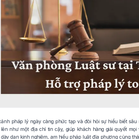
cảnh pháp lý ngày càng phức tạp và đòi hỏi sự hiểu biết sâu
lên như một địa chỉ tin cậy, giúp khách hàng giải quyết mọi
ư dày dạn kinh nghiệm, am hiểu pháp luật địa phương cùng thá