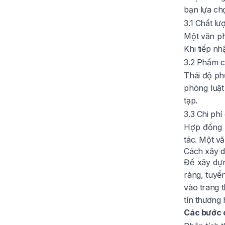
bạn lựa ch
3.1 Chất lư
Một văn ph
Khi tiếp nh
3.2 Phẩm c
Thái độ phụ
phòng luật
tạp.
3.3 Chi phí
Hợp đồng r
tác. Một vă
Cách xây d
Để xây dựn
ràng, tuyển
vào trang t
tín thương 
Các bước 