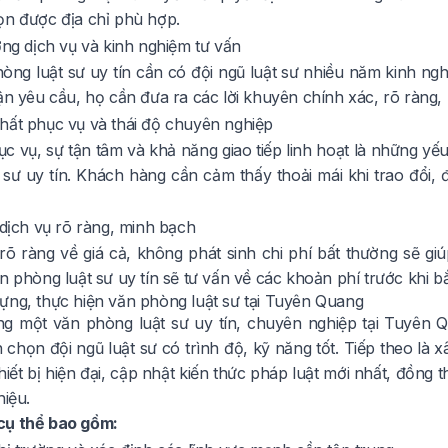
ọn được địa chỉ phù hợp.
ợng dịch vụ và kinh nghiệm tư vấn
òng luật sư uy tín cần có đội ngũ luật sư nhiều năm kinh ngh
ận yêu cầu, họ cần đưa ra các lời khuyên chính xác, rõ ràng, 
hất phục vụ và thái độ chuyên nghiệp
c vụ, sự tận tâm và khả năng giao tiếp linh hoạt là những yế
 sư uy tín. Khách hàng cần cảm thấy thoải mái khi trao đổi, 
 dịch vụ rõ ràng, minh bạch
õ ràng về giá cả, không phát sinh chi phí bất thường sẽ g
n phòng luật sư uy tín sẽ tư vấn về các khoản phí trước khi bắ
ựng, thực hiện văn phòng luật sư tại Tuyên Quang
g một văn phòng luật sư uy tín, chuyên nghiệp tại Tuyên Q
 chọn đội ngũ luật sư có trình độ, kỹ năng tốt. Tiếp theo là
hiết bị hiện đại, cập nhật kiến thức pháp luật mới nhất, đồng 
hiệu.
cụ thể bao gồm: