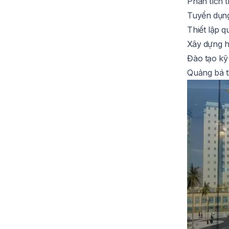
Phân tích t
Tuyển dụng
Thiết lập q
Xây dựng h
Đào tạo kỹ 
Quảng bá t