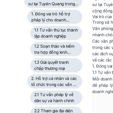
sư tại Tuyên Quang trong
sư tại Tuy
xã hội hiện nay
cộng đồng
1. Đóng vai trò hỗ trợ
Vai trò của
pháp lý cho doanh
Trong xã h
nghiệp
Văn phòng 
1.1 Tư vấn thủ tục thành
nhanh chón
lập doanh nghiệp
Các văn ph
1.2 Soạn thảo và kiểm
trong các 
tra hợp đồng kinh
các dịch v
doanh
về các rắc 
1.3 Giải quyết tranh
1. Đóng vai
chấp thương mại
1.1 Tư vấn 
2. Hỗ trợ cá nhân và các
Mỗi doanh 
tổ chức trong các vấn đề
đề pháp lý
pháp lý
doanh nghiệ
2.1 Tư vấn pháp lý về
dân sự và hành chính
2.2 Tham gia đại diện