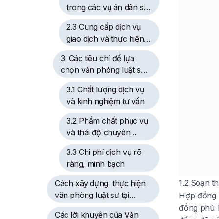
trong các vụ án dân sự,
hình sự
2.3 Cung cấp dịch vụ
giao dịch và thực hiện
các thủ tục pháp lý
3. Các tiêu chí để lựa
chọn văn phòng luật sư
uy tín tại Tuyên Quang
3.1 Chất lượng dịch vụ
và kinh nghiệm tư vấn
3.2 Phẩm chất phục vụ
và thái độ chuyên
nghiệp
3.3 Chi phí dịch vụ rõ
ràng, minh bạch
1.2 Soạn t
Cách xây dựng, thực hiện
văn phòng luật sư tại
Hợp đồng l
Tuyên Quang
đồng phù h
Các lời khuyên của Văn