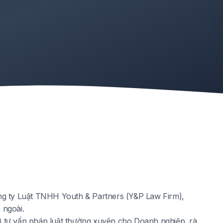
ng ty Luật TNHH Youth & Partners (Y&P Law Firm),
 ngoài.
trợ tư vấn pháp luật thường xuyên cho Doanh nghiệp, rà