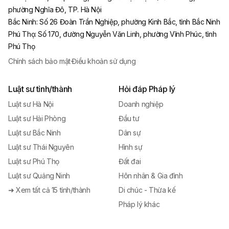
phường Nghĩa Đô, TP. Hà Nội
Bắc Ninh
:
Số 26 Đoàn Trần Nghiệp, phường Kinh Bắc, tỉnh Bắc Ninh
Phú Thọ
:
Số 170, đường Nguyễn Văn Linh, phường Vĩnh Phúc, tỉnh
Phú Thọ
Chính sách bảo mật
·
Điều khoản sử dụng
Luật sư tỉnh/thành
Hỏi đáp Pháp lý
Luật sư Hà Nội
Doanh nghiệp
Luật sư Hải Phòng
Đầu tư
Luật sư Bắc Ninh
Dân sự
Luật sư Thái Nguyên
Hình sự
Luật sư Phú Thọ
Đất đai
Luật sư Quảng Ninh
Hôn nhân & Gia đình
➜ Xem tất cả 15 tỉnh/thành
Di chúc - Thừa kế
Pháp lý khác