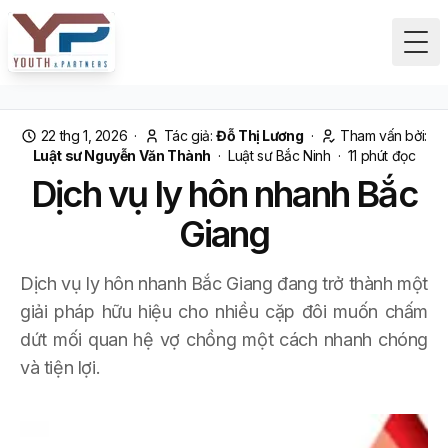
Tog
22 thg 1, 2026
·
Tác giả:
Đỗ Thị Lương
·
Tham vấn bởi:
Luật sư Nguyễn Văn Thành
·
Luật sư Bắc Ninh
·
11
phút đọc
Dịch vụ ly hôn nhanh Bắc
Giang
Dịch vụ ly hôn nhanh Bắc Giang đang trở thành một
giải pháp hữu hiệu cho nhiều cặp đôi muốn chấm
dứt mối quan hệ vợ chồng một cách nhanh chóng
và tiện lợi.