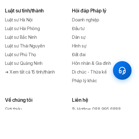
Luật sư tỉnh/thành
Hỏi đáp Pháp lý
Luật sư Hà Nội
Doanh nghiệp
Luật sư Hải Phòng
Đầu tư
Luật sư Bắc Ninh
Dân sự
Luật sư Thái Nguyên
Hình sự
Luật sư Phú Thọ
Đất đai
Luật sư Quảng Ninh
Hôn nhân & Gia đình
➜ Xem tất cả 15 tỉnh/thành
Di chúc - Thừa kế
Pháp lý khác
Về chúng tôi
Liên hệ
Giới thiệu
Hotline: 088 995 6888
Đội ngũ Luật sư
contact@yplawfirm.vn
Lịch sử thành lập
Zalo tư vấn
Cảm nhận khách hàng
Gửi yêu cầu tư vấn