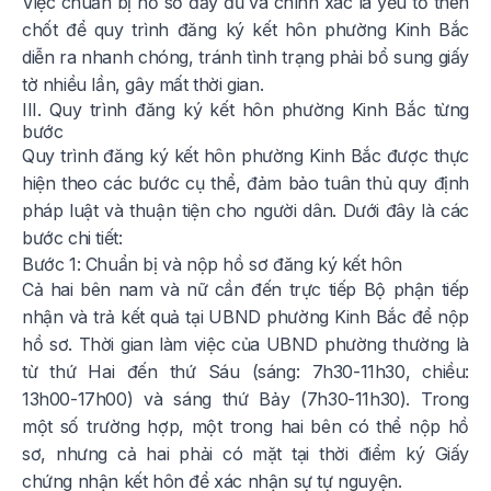
Việc chuẩn bị hồ sơ đầy đủ và chính xác là yếu tố then
chốt để quy trình đăng ký kết hôn phường Kinh Bắc
diễn ra nhanh chóng, tránh tình trạng phải bổ sung giấy
tờ nhiều lần, gây mất thời gian.
III. Quy trình đăng ký kết hôn phường Kinh Bắc từng
bước
Quy trình đăng ký kết hôn phường Kinh Bắc được thực
hiện theo các bước cụ thể, đảm bảo tuân thủ quy định
pháp luật và thuận tiện cho người dân. Dưới đây là các
bước chi tiết:
Bước 1: Chuẩn bị và nộp hồ sơ đăng ký kết hôn
Cả hai bên nam và nữ cần đến trực tiếp Bộ phận tiếp
nhận và trả kết quả tại UBND phường Kinh Bắc để nộp
hồ sơ. Thời gian làm việc của UBND phường thường là
từ thứ Hai đến thứ Sáu (sáng: 7h30-11h30, chiều:
13h00-17h00) và sáng thứ Bảy (7h30-11h30). Trong
một số trường hợp, một trong hai bên có thể nộp hồ
sơ, nhưng cả hai phải có mặt tại thời điểm ký Giấy
chứng nhận kết hôn để xác nhận sự tự nguyện.