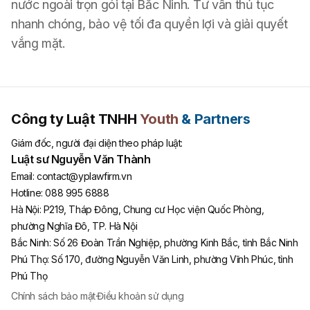
nước ngoài trọn gói tại Bắc Ninh. Tư vấn thủ tục
nhanh chóng, bảo vệ tối đa quyền lợi và giải quyết
vắng mặt.
Công ty Luật TNHH
Youth
& Partners
Giám đốc, người đại diện theo pháp luật:
Luật sư Nguyễn Văn Thành
Email:
contact@yplawfirm.vn
Hotline:
088 995 6888
Hà Nội
:
P219, Tháp Đông, Chung cư Học viện Quốc Phòng,
phường Nghĩa Đô, TP. Hà Nội
Bắc Ninh
:
Số 26 Đoàn Trần Nghiệp, phường Kinh Bắc, tỉnh Bắc Ninh
Phú Thọ
:
Số 170, đường Nguyễn Văn Linh, phường Vĩnh Phúc, tỉnh
Phú Thọ
Chính sách bảo mật
·
Điều khoản sử dụng