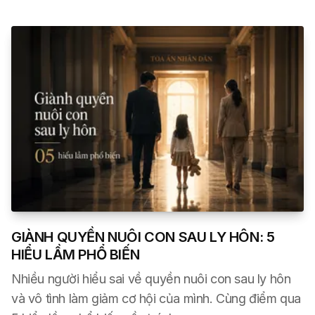
GIÀNH QUYỀN NUÔI CON SAU LY HÔN: 5
HIỂU LẦM PHỔ BIẾN
Nhiều người hiểu sai về quyền nuôi con sau ly hôn
và vô tình làm giảm cơ hội của mình. Cùng điểm qua