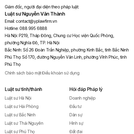
Giám đốc, người đại diện theo pháp luật:
Luật sư Nguyễn Văn Thành
Email:
contact@yplawfirm.vn
Hotline:
088 995 6888
Hà Nội
:
P219, Tháp Đông, Chung cư Học viện Quốc Phòng,
phường Nghĩa Đô, TP. Hà Nội
Bắc Ninh
:
Số 26 Đoàn Trần Nghiệp, phường Kinh Bắc, tỉnh Bắc Ninh
Phú Thọ
:
Số 170, đường Nguyễn Văn Linh, phường Vĩnh Phúc, tỉnh
Phú Thọ
Chính sách bảo mật
·
Điều khoản sử dụng
Luật sư tỉnh/thành
Hỏi đáp Pháp lý
Luật sư Hà Nội
Doanh nghiệp
Luật sư Hải Phòng
Đầu tư
Luật sư Bắc Ninh
Dân sự
Luật sư Thái Nguyên
Hình sự
Luật sư Phú Thọ
Đất đai