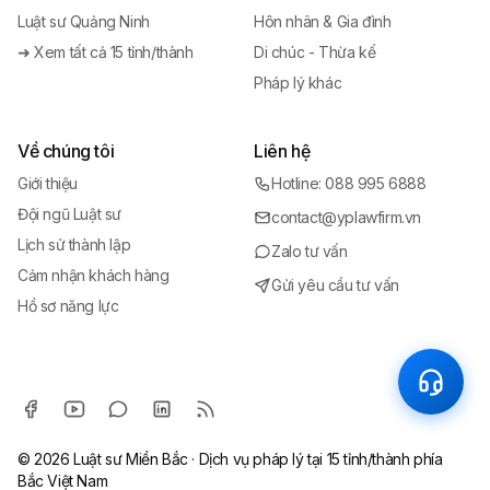
Luật sư Quảng Ninh
Hôn nhân & Gia đình
➜ Xem tất cả 15 tỉnh/thành
Di chúc - Thừa kế
Pháp lý khác
Về chúng tôi
Liên hệ
Giới thiệu
Hotline: 088 995 6888
Đội ngũ Luật sư
contact@yplawfirm.vn
Lịch sử thành lập
Zalo tư vấn
Cảm nhận khách hàng
Gửi yêu cầu tư vấn
Hồ sơ năng lực
© 2026
Luật sư Miền Bắc
· Dịch vụ pháp lý tại 15 tỉnh/thành phía
Bắc Việt Nam