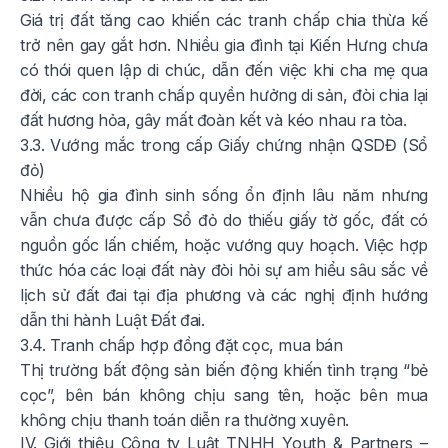
Giá trị đất tăng cao khiến các tranh chấp chia thừa kế
trở nên gay gắt hơn. Nhiều gia đình tại Kiến Hưng chưa
có thói quen lập di chúc, dẫn đến việc khi cha mẹ qua
đời, các con tranh chấp quyền hưởng di sản, đòi chia lại
đất hương hỏa, gây mất đoàn kết và kéo nhau ra tòa.
3.3. Vướng mắc trong cấp Giấy chứng nhận QSDĐ (Sổ
đỏ)
Nhiều hộ gia đình sinh sống ổn định lâu năm nhưng
vẫn chưa được cấp Sổ đỏ do thiếu giấy tờ gốc, đất có
nguồn gốc lấn chiếm, hoặc vướng quy hoạch. Việc hợp
thức hóa các loại đất này đòi hỏi sự am hiểu sâu sắc về
lịch sử đất đai tại địa phương và các nghị định hướng
dẫn thi hành Luật Đất đai.
3.4. Tranh chấp hợp đồng đặt cọc, mua bán
Thị trường bất động sản biến động khiến tình trạng “bẻ
cọc”, bên bán không chịu sang tên, hoặc bên mua
không chịu thanh toán diễn ra thường xuyên.
IV. Giới thiệu Công ty Luật TNHH Youth & Partners –