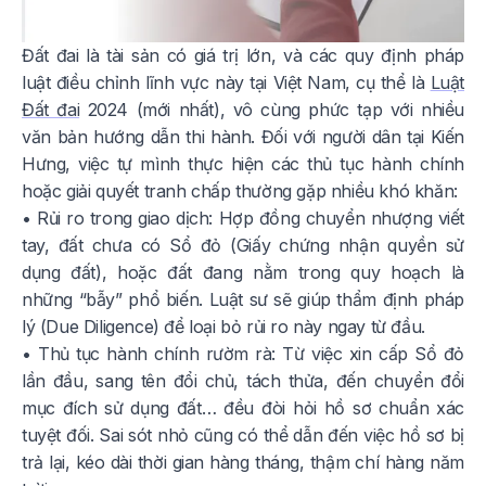
Đất đai là tài sản có giá trị lớn, và các quy định pháp
luật điều chỉnh lĩnh vực này tại Việt Nam, cụ thể là
Luật
Đất đai
2024 (mới nhất), vô cùng phức tạp với nhiều
văn bản hướng dẫn thi hành. Đối với người dân tại Kiến
Hưng, việc tự mình thực hiện các thủ tục hành chính
hoặc giải quyết tranh chấp thường gặp nhiều khó khăn:
• Rủi ro trong giao dịch: Hợp đồng chuyển nhượng viết
tay, đất chưa có Sổ đỏ (Giấy chứng nhận quyền sử
dụng đất), hoặc đất đang nằm trong quy hoạch là
những “bẫy” phổ biến. Luật sư sẽ giúp thẩm định pháp
lý (Due Diligence) để loại bỏ rủi ro này ngay từ đầu.
• Thủ tục hành chính rườm rà: Từ việc xin cấp Sổ đỏ
lần đầu, sang tên đổi chủ, tách thửa, đến chuyển đổi
mục đích sử dụng đất… đều đòi hỏi hồ sơ chuẩn xác
tuyệt đối. Sai sót nhỏ cũng có thể dẫn đến việc hồ sơ bị
trả lại, kéo dài thời gian hàng tháng, thậm chí hàng năm