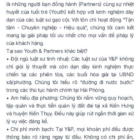
là những người bạn đồng hành (Partners) cùng sự nhiệt
huyết của tuổi trẻ (Youth) kết hợp với kinh nghiệm dày
dạn của các luật sư gạo cội. Với tôn chỉ hoạt động “Tận
tâm - Chuyên nghiệp - Hiệu quả”, chúng tôi cam kết
mang lại giải pháp tối ưu nhất cho mọi vấn đề pháp lý
của khách hàng.
Tại sao Youth & Partners khác biệt?
• Đội ngũ luật sư tinh nhuệ: Các luật sư của Y&P không
chỉ giỏi lý thuyết mà còn dạn dày kinh nghiệm thực
chiến tại các phiên tòa, các buổi hòa giải tại UBND
xã/phường. Chúng tôi hiểu rõ “đường đi nước bước”
trong các thủ tục hành chính tại Hải Phòng.
• Am hiểu địa phương: Chúng tôi nắm vững quy hoạch,
tập quán và thực tiễn quản lý đất đai tại xã Kiến Hưng
và huyện Kiến Thụy. Điều này giúp rút ngắn thời gian xử
lý vụ việc đáng kể.
• Chi phí minh bạch: Tại Y&P, mọi khoản phí đều được
thông báo rõ ràng ngay từ đầu. Không có chi phí ẩn,