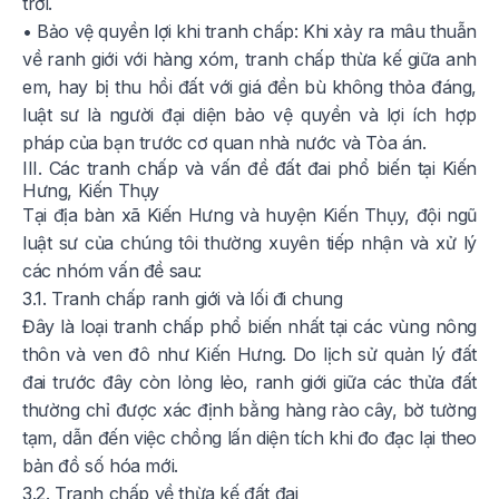
trời.
• Bảo vệ quyền lợi khi tranh chấp: Khi xảy ra mâu thuẫn
về ranh giới với hàng xóm, tranh chấp thừa kế giữa anh
em, hay bị thu hồi đất với giá đền bù không thỏa đáng,
luật sư là người đại diện bảo vệ quyền và lợi ích hợp
pháp của bạn trước cơ quan nhà nước và Tòa án.
III. Các tranh chấp và vấn đề đất đai phổ biến tại Kiến
Hưng, Kiến Thụy
Tại địa bàn xã Kiến Hưng và huyện Kiến Thụy, đội ngũ
luật sư của chúng tôi thường xuyên tiếp nhận và xử lý
các nhóm vấn đề sau:
3.1. Tranh chấp ranh giới và lối đi chung
Đây là loại tranh chấp phổ biến nhất tại các vùng nông
thôn và ven đô như Kiến Hưng. Do lịch sử quản lý đất
đai trước đây còn lỏng lẻo, ranh giới giữa các thửa đất
thường chỉ được xác định bằng hàng rào cây, bờ tường
tạm, dẫn đến việc chồng lấn diện tích khi đo đạc lại theo
bản đồ số hóa mới.
3.2. Tranh chấp về thừa kế đất đai