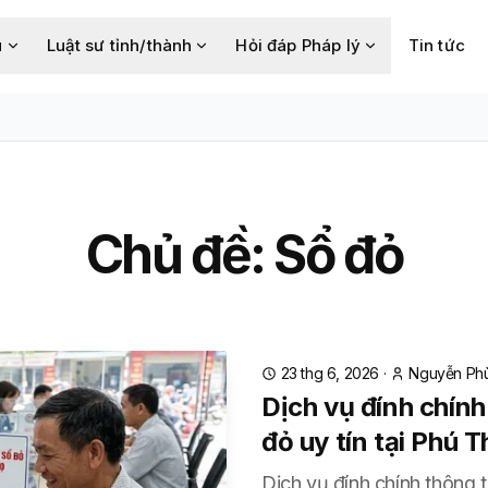
u
Luật sư tỉnh/thành
Hỏi đáp Pháp lý
Tin tức
Chủ đề:
Sổ đỏ
23 thg 6, 2026
·
Nguyễn Phù
Dịch vụ đính chính
đỏ uy tín tại Phú T
Dịch vụ đính chính thông t