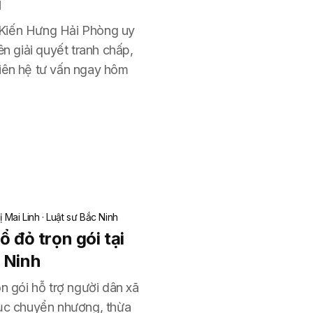
i
ại Kiến Hưng Hải Phòng uy
ên giải quyết tranh chấp,
iên hệ tư vấn ngay hôm
 Mai Linh
·
Luật sư Bắc Ninh
ổ đỏ trọn gói tại
 Ninh
n gói hỗ trợ người dân xã
tục chuyển nhượng, thừa