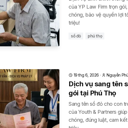
của YP Law Firm trọn gói, 
chóng, bảo vệ quyền lợi tối
triệu!
sổ đỏ
phú thọ
19 thg 6, 2026
·
Nguyễn Phù
Dịch vụ sang tên 
gói tại Phú Thọ
Sang tên sổ đỏ cho con trọ
của Youth & Partners giúp
chóng, đúng luật, cam kết c
triệu.