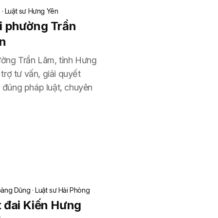
g
·
Luật sư Hưng Yên
ỏi phường Trần
ên
hường Trần Lãm, tỉnh Hưng
rợ tư vấn, giải quyết
i đúng pháp luật, chuyên
oàng Dũng
·
Luật sư Hải Phòng
t đai Kiến Hưng