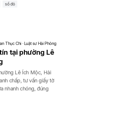
sổ đỏ
an Thục Chi
·
Luật sư Hải Phòng
 tín tại phường Lê
g
 phường Lê Ích Mộc, Hải
ranh chấp, tư vấn giấy tờ
hửa nhanh chóng, đúng