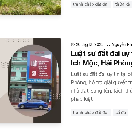
tranh chấp đất đai
thừa kế
26 thg 12, 2025
·
Nguyễn Ph
Luật sư đất đai uy
Ích Mộc, Hải Phòn
Luật sư đất đai uy tín tại
Phòng, hỗ trợ giải quyết t
nhà đất, sang tên, tách t
pháp luật.
tranh chấp đất đai
sổ đỏ