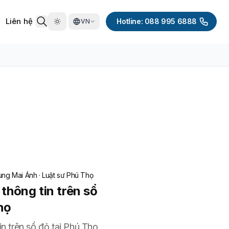
Liên hệ
Hotline: 088 995 6888
VN
ng Mai Ánh
·
Luật sư Phú Thọ
 thông tin trên sổ
họ
in trên sổ đỏ tại Phú Thọ