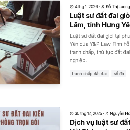
4 thg 1, 2026
·
Đỗ Thị Lươn
Luật sư đất đai gi
Lãm, tỉnh Hưng Y
Luật sư đất đai giỏi tại p
Yên của Y&P Law Firm hỗ t
tranh chấp, thủ tục đất đa
nghiệp.
tranh chấp đất đai
sổ đỏ
30 thg 12, 2025
·
Nguyễn H
Dịch vụ luật sư đấ