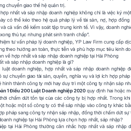
ng chuyển giao thế hệ quản trị.
 hợp nhất và sáp nhập doanh nghiệp không chỉ là việc ký mộ
này có thể kéo theo hệ quả pháp lý về tài sản, nợ, hợp đồng 
 và cả vấn đề kiểm soát tập trung kinh tế. Vì vậy, doanh ngh
“xong thủ tục nhưng phát sinh tranh chấp”.
ghiệm tư vấn pháp lý doanh nghiệp, YP Law Firm cung cấp dị
òng theo hướng an toàn, thực tiễn và phù hợp mục tiêu kinh d
an về hợp nhất và sáp nhập doanh nghiệp tại Hải Phòng
ất và sáp nhập doanh nghiệp là gì?
luật doanh nghiệp, hợp nhất và sáp nhập doanh nghiệp đều
 sự chuyển giao tài sản, quyền, nghĩa vụ và lợi ích hợp pháp
sẽ hình thành công ty mới hay duy trì một công ty nhận sáp nh
ản 1 Điều 200 Luật Doanh nghiệp 2020
quy định hai hoặc mộ
thời chấm dứt tồn tại của các công ty bị hợp nhất. Trong kh
ột hoặc một số công ty có thể sáp nhập vào công ty khác bằn
hợp pháp sang công ty nhận sáp nhập, đồng thời chấm dứt sự t
o doanh nghiệp tại Hải Phòng lựa chọn hợp nhất, sáp nhập?
ệp tại Hải Phòng thường cân nhắc hợp nhất và sáp nhập do