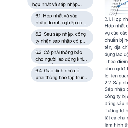
hợp nhất và sáp nhập
doanh nghiệp
6.1. Hợp nhất và sáp
2.1. Hợp n
nhập doanh nghiệp có
Hợp nhất d
giống mua bán phần vốn
vụ của các
6.2. Sau sáp nhập, công
góp không?
chuẩn bị h
ty nhận sáp nhập có phải
tên, địa c
chịu nợ của công ty bị
6.3. Có phải thông báo
dụng lao độ
sáp nhập không?
cho người lao động khi
Theo
điểm
hợp nhất, sáp nhập
cho người 
6.4. Giao dịch nhỏ có
không?
lợi liên qua
phải thông báo tập trung
2.2. Sáp n
kinh tế không?
Sáp nhập d
công ty bị
đồng sáp n
Tương tự 
tất cả chủ
làm hình t