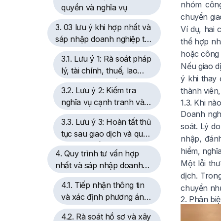
nhóm công
quyền và nghĩa vụ
chuyển gia
3. 03 lưu ý khi hợp nhất và
Ví dụ, hai
sáp nhập doanh nghiệp tại
thể hợp nhấ
Hải Phòng
hoặc công 
3.1. Lưu ý 1: Rà soát pháp
Nếu giao d
lý, tài chính, thuế, lao
ý khi thay
động và hợp đồng trước
3.2. Lưu ý 2: Kiểm tra
thành viên,
giao dịch
nghĩa vụ cạnh tranh và
1.3. Khi nà
thông báo tập trung kinh
Doanh nghi
3.3. Lưu ý 3: Hoàn tất thủ
tế
soát. Lý d
tục sau giao dịch và quản
nhập, đánh
trị rủi ro kế thừa
hiểm, nghĩa
4. Quy trình tư vấn hợp
Một lỗi th
nhất và sáp nhập doanh
dịch. Tron
nghiệp của YP Law Firm
4.1. Tiếp nhận thông tin
chuyển như
và xác định phương án
2. Phân bi
giao dịch
4.2. Rà soát hồ sơ và xây