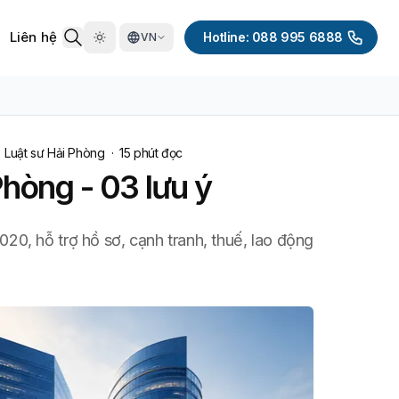
Liên hệ
Hotline: 088 995 6888
VN
·
Luật sư Hải Phòng
·
15
phút đọc
hòng - 03 lưu ý
0, hỗ trợ hồ sơ, cạnh tranh, thuế, lao động