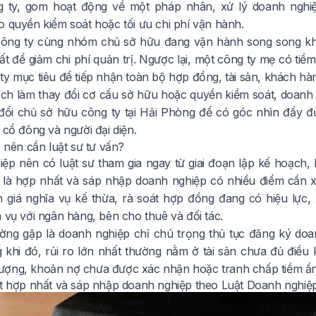
 ty, gom hoạt động về một pháp nhân, xử lý doanh nghiệ
o quyền kiểm soát hoặc tối ưu chi phí vận hành.
 công ty cùng nhóm chủ sở hữu đang vận hành song song kh
t để giảm chi phí quản trị. Ngược lại, một công ty mẹ có tiề
ty mục tiêu để tiếp nhận toàn bộ hợp đồng, tài sản, khách hà
ịch làm thay đổi cơ cấu sở hữu hoặc quyền kiểm soát, doanh
 đổi chủ sở hữu công ty tại Hải Phòng
để có góc nhìn đầy đủ
 cổ đông và người đại diện.
o nên cần luật sư tư vấn?
ệp nên có luật sư tham gia ngay từ giai đoạn lập kế hoạch,
o là hợp nhất và sáp nhập doanh nghiệp có nhiều điểm cần 
 giá nghĩa vụ kế thừa, rà soát hợp đồng đang có hiệu lực, 
 vụ với ngân hàng, bên cho thuê và đối tác.
ường gặp là doanh nghiệp chỉ chú trọng thủ tục đăng ký do
g khi đó, rủi ro lớn nhất thường nằm ở tài sản chưa đủ điề
ợng, khoản nợ chưa được xác nhận hoặc tranh chấp tiềm ẩ
ệt hợp nhất và sáp nhập doanh nghiệp theo Luật Doanh nghiệ