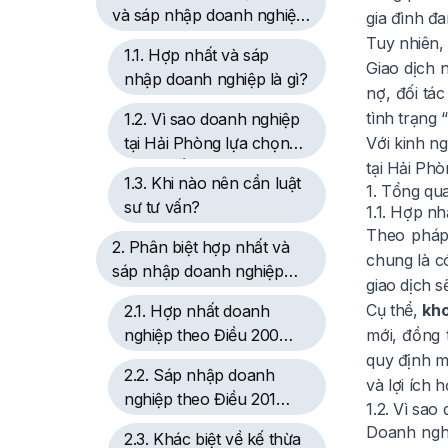
và sáp nhập doanh nghiệp
gia đình đa
tại Hải Phòng
Tuy nhiên,
1.1. Hợp nhất và sáp
Giao dịch 
nhập doanh nghiệp là gì?
nợ, đối tác
tình trạng 
1.2. Vì sao doanh nghiệp
tại Hải Phòng lựa chọn
Với kinh n
hợp nhất, sáp nhập?
tại Hải Ph
1.3. Khi nào nên cần luật
1. Tổng qu
sư tư vấn?
1.1. Hợp nh
Theo pháp 
2. Phân biệt hợp nhất và
chung là có
sáp nhập doanh nghiệp
giao dịch 
theo Luật Doanh nghiệp
Cụ thể,
kho
2.1. Hợp nhất doanh
nghiệp theo Điều 200
mới, đồng 
Luật Doanh nghiệp 2020
quy định m
2.2. Sáp nhập doanh
và lợi ích 
nghiệp theo Điều 201
1.2. Vì sa
Luật Doanh nghiệp 2020
Doanh nghi
2.3. Khác biệt về kế thừa