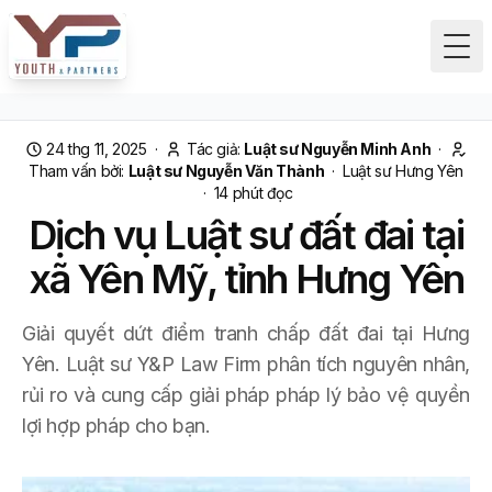
Tog
24 thg 11, 2025
·
Tác giả:
Luật sư Nguyễn Minh Anh
·
Tham vấn bởi:
Luật sư Nguyễn Văn Thành
·
Luật sư Hưng Yên
·
14
phút đọc
Dịch vụ Luật sư đất đai tại
xã Yên Mỹ, tỉnh Hưng Yên
Giải quyết dứt điểm tranh chấp đất đai tại Hưng
Yên. Luật sư Y&P Law Firm phân tích nguyên nhân,
rủi ro và cung cấp giải pháp pháp lý bảo vệ quyền
lợi hợp pháp cho bạn.