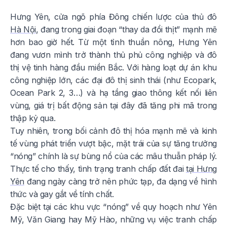
Hưng Yên, cửa ngõ phía Đông chiến lược của thủ đô
Hà Nội
, đang trong giai đoạn “thay da đổi thịt” mạnh mẽ
hơn bao giờ hết. Từ một tỉnh thuần nông, Hưng Yên
đang vươn mình trở thành thủ phủ công nghiệp và đô
thị vệ tinh hàng đầu miền Bắc. Với hàng loạt dự án khu
công nghiệp lớn, các đại đô thị sinh thái (như Ecopark,
Ocean Park 2, 3…) và hạ tầng giao thông kết nối liên
vùng, giá trị bất động sản tại đây đã tăng phi mã trong
thập kỷ qua.
Tuy nhiên, trong bối cảnh đô thị hóa mạnh mẽ và kinh
tế vùng phát triển vượt bậc, mặt trái của sự tăng trưởng
“nóng” chính là sự bùng nổ của các mâu thuẫn pháp lý.
Thực tế cho thấy, tình trạng tranh chấp đất đai
tại Hưng
Yên
đang ngày càng trở nên phức tạp, đa dạng về hình
thức và gay gắt về tính chất.
Đặc biệt tại các khu vực “nóng” về quy hoạch như Yên
Mỹ, Văn Giang hay Mỹ Hào, những vụ việc tranh chấp