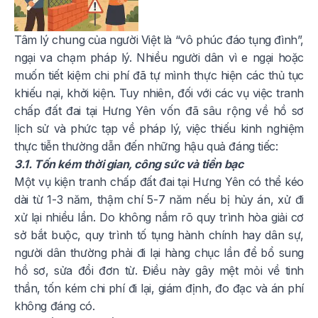
Tâm lý chung của người Việt là “vô phúc đáo tụng đình”,
ngại va chạm pháp lý. Nhiều người dân vì e ngại hoặc
muốn tiết kiệm chi phí đã tự mình thực hiện các thủ tục
khiếu nại, khởi kiện. Tuy nhiên, đối với các vụ việc tranh
chấp đất đai tại Hưng Yên vốn đã sâu rộng về hồ sơ
lịch sử và phức tạp về pháp lý, việc thiếu kinh nghiệm
thực tiễn thường dẫn đến những hậu quả đáng tiếc:
3.1. Tốn kém thời gian, công sức và tiền bạc
Một vụ kiện tranh chấp đất đai tại Hưng Yên có thể kéo
dài từ 1-3 năm, thậm chí 5-7 năm nếu bị hủy án, xử đi
xử lại nhiều lần. Do không nắm rõ quy trình hòa giải cơ
sở bắt buộc, quy trình tố tụng hành chính hay dân sự,
người dân thường phải đi lại hàng chục lần để bổ sung
hồ sơ, sửa đổi đơn từ. Điều này gây mệt mỏi về tinh
thần, tốn kém chi phí đi lại, giám định, đo đạc và án phí
không đáng có.