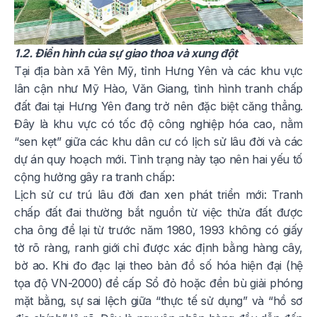
1.2. Điển hình của sự giao thoa và xung đột
Tại địa bàn xã Yên Mỹ, tỉnh Hưng Yên và các khu vực
lân cận như Mỹ Hào, Văn Giang, tình hình tranh chấp
đất đai tại Hưng Yên đang trở nên đặc biệt căng thẳng.
Đây là khu vực có tốc độ công nghiệp hóa cao, nằm
“sen kẹt” giữa các khu dân cư có lịch sử lâu đời và các
dự án quy hoạch mới. Tình trạng này tạo nên hai yếu tố
cộng hưởng gây ra tranh chấp:
Lịch sử cư trú lâu đời đan xen phát triển mới: Tranh
chấp đất đai thường bắt nguồn từ việc thửa đất được
cha ông để lại từ trước năm 1980, 1993 không có giấy
tờ rõ ràng, ranh giới chỉ được xác định bằng hàng cây,
bờ ao. Khi đo đạc lại theo bản đồ số hóa hiện đại (hệ
tọa độ VN-2000) để cấp Sổ đỏ hoặc đền bù giải phóng
mặt bằng, sự sai lệch giữa “thực tế sử dụng” và “hồ sơ