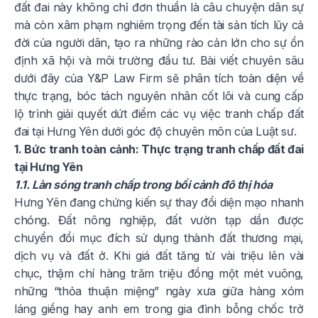
đất đai này không chỉ đơn thuần là câu chuyện dân sự
mà còn xâm phạm nghiêm trọng đến tài sản tích lũy cả
đời của người dân, tạo ra những rào cản lớn cho sự ổn
định xã hội và môi trường đầu tư. Bài viết chuyên sâu
dưới đây của Y&P Law Firm sẽ phân tích toàn diện về
thực trạng, bóc tách nguyên nhân cốt lõi và cung cấp
lộ trình giải quyết dứt điểm các vụ việc tranh chấp đất
đai tại Hưng Yên dưới góc độ chuyên môn của Luật sư.
1. Bức tranh toàn cảnh: Thực trạng tranh chấp đất đai
tại Hưng Yên
1.1. Làn sóng tranh chấp trong bối cảnh đô thị hóa
Hưng Yên đang chứng kiến sự thay đổi diện mạo nhanh
chóng. Đất nông nghiệp, đất vườn tạp dần được
chuyển đổi mục đích sử dụng thành đất thương mại,
dịch vụ và đất ở. Khi giá đất tăng từ vài triệu lên vài
chục, thậm chí hàng trăm triệu đồng một mét vuông,
những “thỏa thuận miệng” ngày xưa giữa hàng xóm
láng giềng hay anh em trong gia đình bỗng chốc trở