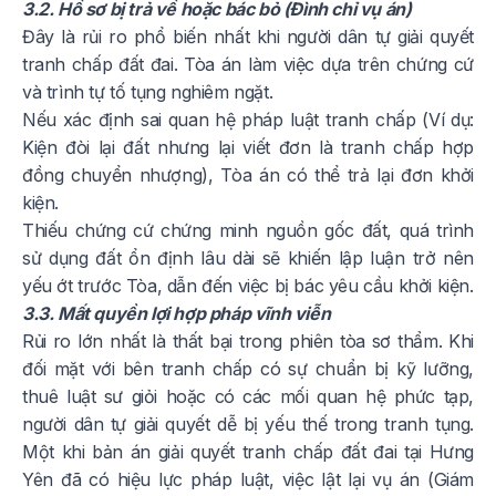
3.2. Hồ sơ bị trả về hoặc bác bỏ (Đình chỉ vụ án)
Đây là rủi ro phổ biến nhất khi người dân tự giải quyết
tranh chấp đất đai. Tòa án làm việc dựa trên chứng cứ
và trình tự tố tụng nghiêm ngặt.
Nếu xác định sai quan hệ pháp luật tranh chấp (Ví dụ:
Kiện đòi lại đất nhưng lại viết đơn là tranh chấp hợp
đồng chuyển nhượng), Tòa án có thể trả lại đơn khởi
kiện.
Thiếu chứng cứ chứng minh nguồn gốc đất, quá trình
sử dụng đất ổn định lâu dài sẽ khiến lập luận trở nên
yếu ớt trước Tòa, dẫn đến việc bị bác yêu cầu khởi kiện.
3.3. Mất quyền lợi hợp pháp vĩnh viễn
Rủi ro lớn nhất là thất bại trong phiên tòa sơ thẩm. Khi
đối mặt với bên tranh chấp có sự chuẩn bị kỹ lưỡng,
thuê luật sư giỏi hoặc có các mối quan hệ phức tạp,
người dân tự giải quyết dễ bị yếu thế trong tranh tụng.
Một khi bản án giải quyết tranh chấp đất đai tại Hưng
Yên đã có hiệu lực pháp luật, việc lật lại vụ án (Giám