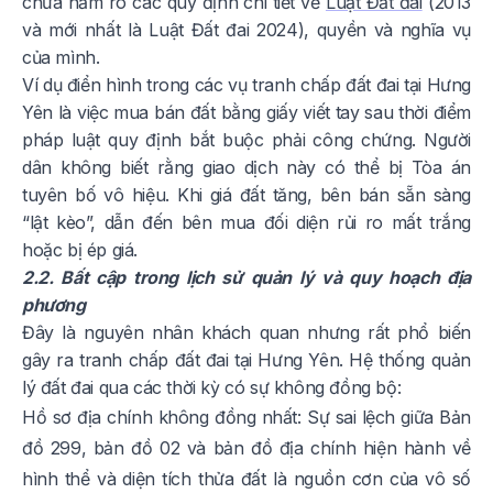
chưa nắm rõ các quy định chi tiết về
Luật Đất đai
(2013
và mới nhất là Luật Đất đai 2024), quyền và nghĩa vụ
của mình.
Ví dụ điển hình trong các vụ tranh chấp đất đai tại Hưng
Yên là việc mua bán đất bằng giấy viết tay sau thời điểm
pháp luật quy định bắt buộc phải công chứng. Người
dân không biết rằng giao dịch này có thể bị Tòa án
tuyên bố vô hiệu. Khi giá đất tăng, bên bán sẵn sàng
“lật kèo”, dẫn đến bên mua đối diện rủi ro mất trắng
hoặc bị ép giá.
2.2. Bất cập trong lịch sử quản lý và quy hoạch địa
phương
Đây là nguyên nhân khách quan nhưng rất phổ biến
gây ra tranh chấp đất đai tại Hưng Yên. Hệ thống quản
lý đất đai qua các thời kỳ có sự không đồng bộ:
Hồ sơ địa chính không đồng nhất: Sự sai lệch giữa Bản
đồ 299, bản đồ 02 và bản đồ địa chính hiện hành về
hình thể và diện tích thửa đất là nguồn cơn của vô số