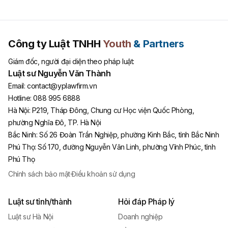
Công ty Luật TNHH
Youth
& Partners
Giám đốc, người đại diện theo pháp luật:
Luật sư Nguyễn Văn Thành
Email:
contact@yplawfirm.vn
Hotline:
088 995 6888
Hà Nội
:
P219, Tháp Đông, Chung cư Học viện Quốc Phòng,
phường Nghĩa Đô, TP. Hà Nội
Bắc Ninh
:
Số 26 Đoàn Trần Nghiệp, phường Kinh Bắc, tỉnh Bắc Ninh
Phú Thọ
:
Số 170, đường Nguyễn Văn Linh, phường Vĩnh Phúc, tỉnh
Phú Thọ
Chính sách bảo mật
·
Điều khoản sử dụng
Luật sư tỉnh/thành
Hỏi đáp Pháp lý
Luật sư Hà Nội
Doanh nghiệp