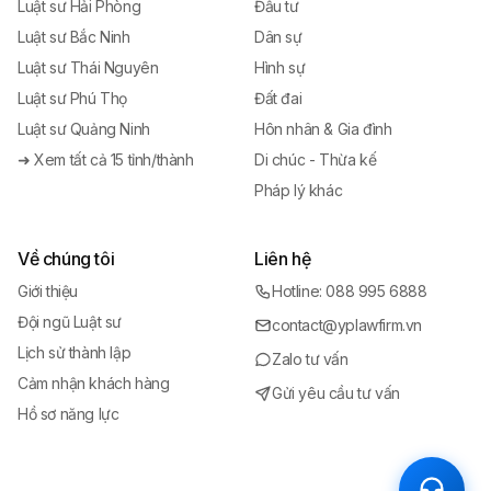
Luật sư Hải Phòng
Đầu tư
Luật sư Bắc Ninh
Dân sự
Luật sư Thái Nguyên
Hình sự
Luật sư Phú Thọ
Đất đai
Luật sư Quảng Ninh
Hôn nhân & Gia đình
➜ Xem tất cả 15 tỉnh/thành
Di chúc - Thừa kế
Pháp lý khác
Về chúng tôi
Liên hệ
Giới thiệu
Hotline: 088 995 6888
Đội ngũ Luật sư
contact@yplawfirm.vn
Lịch sử thành lập
Zalo tư vấn
Cảm nhận khách hàng
Gửi yêu cầu tư vấn
Hồ sơ năng lực