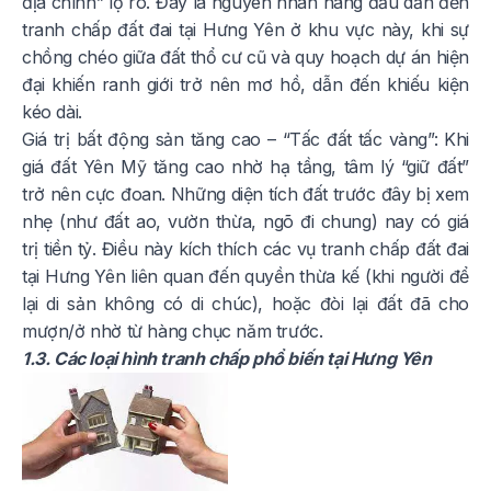
địa chính” lộ rõ. Đây là nguyên nhân hàng đầu dẫn đến
tranh chấp đất đai tại Hưng Yên ở khu vực này, khi sự
chồng chéo giữa đất thổ cư cũ và quy hoạch dự án hiện
đại khiến ranh giới trở nên mơ hồ, dẫn đến khiếu kiện
kéo dài.
Giá trị bất động sản tăng cao – “Tấc đất tấc vàng”: Khi
giá đất Yên Mỹ tăng cao nhờ hạ tầng, tâm lý “giữ đất”
trở nên cực đoan. Những diện tích đất trước đây bị xem
nhẹ (như đất ao, vườn thừa, ngõ đi chung) nay có giá
trị tiền tỷ. Điều này kích thích các vụ tranh chấp đất đai
tại Hưng Yên liên quan đến quyền thừa kế (khi người để
lại di sản không có di chúc), hoặc đòi lại đất đã cho
mượn/ở nhờ từ hàng chục năm trước.
1.3. Các loại hình tranh chấp phổ biến tại Hưng Yên