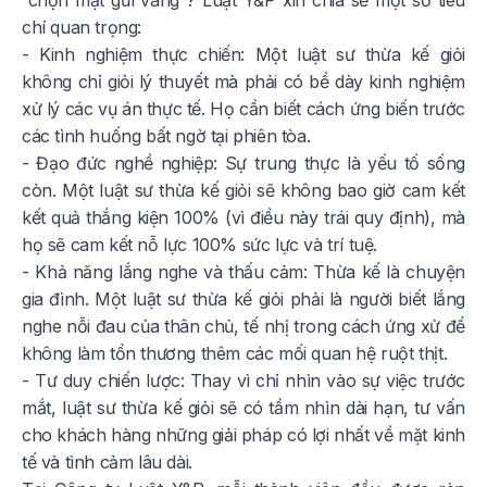
“chọn mặt gửi vàng”? Luật Y&P xin chia sẻ một số tiêu
chí quan trọng:
- Kinh nghiệm thực chiến: Một luật sư thừa kế giỏi
không chỉ giỏi lý thuyết mà phải có bề dày kinh nghiệm
xử lý các vụ án thực tế. Họ cần biết cách ứng biến trước
các tình huống bất ngờ tại phiên tòa.
- Đạo đức nghề nghiệp: Sự trung thực là yếu tố sống
còn. Một luật sư thừa kế giỏi sẽ không bao giờ cam kết
kết quả thắng kiện 100% (vì điều này trái quy định), mà
họ sẽ cam kết nỗ lực 100% sức lực và trí tuệ.
- Khả năng lắng nghe và thấu cảm: Thừa kế là chuyện
gia đình. Một luật sư thừa kế giỏi phải là người biết lắng
nghe nỗi đau của thân chủ, tế nhị trong cách ứng xử để
không làm tổn thương thêm các mối quan hệ ruột thịt.
- Tư duy chiến lược: Thay vì chỉ nhìn vào sự việc trước
mắt, luật sư thừa kế giỏi sẽ có tầm nhìn dài hạn, tư vấn
cho khách hàng những giải pháp có lợi nhất về mặt kinh
tế và tình cảm lâu dài.