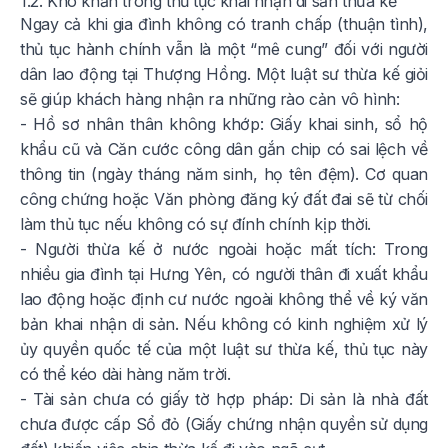
1.2. Khó khăn trong thủ tục khai nhận di sản thừa kế
Ngay cả khi gia đình không có tranh chấp (thuận tình),
thủ tục hành chính vẫn là một “mê cung” đối với người
dân lao động tại Thượng Hồng. Một luật sư thừa kế giỏi
sẽ giúp khách hàng nhận ra những rào cản vô hình:
- Hồ sơ nhân thân không khớp: Giấy khai sinh, sổ hộ
khẩu cũ và Căn cước công dân gắn chip có sai lệch về
thông tin (ngày tháng năm sinh, họ tên đệm). Cơ quan
công chứng hoặc Văn phòng đăng ký đất đai sẽ từ chối
làm thủ tục nếu không có sự đính chính kịp thời.
- Người thừa kế ở nước ngoài hoặc mất tích: Trong
nhiều gia đình tại Hưng Yên, có người thân đi xuất khẩu
lao động hoặc định cư nước ngoài không thể về ký văn
bản khai nhận di sản. Nếu không có kinh nghiệm xử lý
ủy quyền quốc tế của một luật sư thừa kế, thủ tục này
có thể kéo dài hàng năm trời.
- Tài sản chưa có giấy tờ hợp pháp: Di sản là nhà đất
chưa được cấp Sổ đỏ (Giấy chứng nhận quyền sử dụng