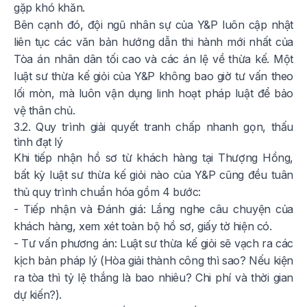
gặp khó khăn.
Bên cạnh đó, đội ngũ nhân sự của Y&P luôn cập nhật
liên tục các văn bản hướng dẫn thi hành mới nhất của
Tòa án nhân dân tối cao và các án lệ về thừa kế. Một
luật sư thừa kế giỏi của Y&P không bao giờ tư vấn theo
lối mòn, mà luôn vận dụng linh hoạt pháp luật để bảo
vệ thân chủ.
3.2. Quy trình giải quyết tranh chấp nhanh gọn, thấu
tình đạt lý
Khi tiếp nhận hồ sơ từ khách hàng tại Thượng Hồng,
bất kỳ luật sư thừa kế giỏi nào của Y&P cũng đều tuân
thủ quy trình chuẩn hóa gồm 4 bước:
- Tiếp nhận và Đánh giá: Lắng nghe câu chuyện của
khách hàng, xem xét toàn bộ hồ sơ, giấy tờ hiện có.
- Tư vấn phương án: Luật sư thừa kế giỏi sẽ vạch ra các
kịch bản pháp lý (Hòa giải thành công thì sao? Nếu kiện
ra tòa thì tỷ lệ thắng là bao nhiêu? Chi phí và thời gian
dự kiến?).