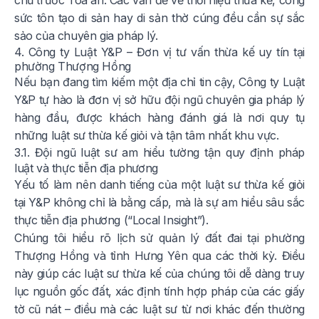
chủ trước Tòa án. Các vấn đề về thời hiệu thừa kế, công
sức tôn tạo di sản hay di sản thờ cúng đều cần sự sắc
sảo của chuyên gia pháp lý.
4. Công ty Luật Y&P – Đơn vị tư vấn thừa kế uy tín tại
phường Thượng Hồng
Nếu bạn đang tìm kiếm một địa chỉ tin cậy, Công ty Luật
Y&P tự hào là đơn vị sở hữu đội ngũ chuyên gia pháp lý
hàng đầu, được khách hàng đánh giá là nơi quy tụ
những luật sư thừa kế giỏi và tận tâm nhất khu vực.
3.1. Đội ngũ luật sư am hiểu tường tận quy định pháp
luật và thực tiễn địa phương
Yếu tố làm nên danh tiếng của một luật sư thừa kế giỏi
tại Y&P không chỉ là bằng cấp, mà là sự am hiểu sâu sắc
thực tiễn địa phương (“Local Insight”).
Chúng tôi hiểu rõ lịch sử quản lý đất đai tại phường
Thượng Hồng và tỉnh Hưng Yên qua các thời kỳ. Điều
này giúp các luật sư thừa kế của chúng tôi dễ dàng truy
lục nguồn gốc đất, xác định tính hợp pháp của các giấy
tờ cũ nát – điều mà các luật sư từ nơi khác đến thường