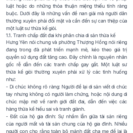
luật hoặc do những thỏa thuận miệng thiếu tính ràng
buộc. Dưới đây là những vấn đề nan giải mà người dân
thường xuyên phải đối mặt và cần đến sự can thiệp của
một luật sư thừa kế giỏi.
1.1. Tranh chấp đất đai khi phân chia di sản thừa kế
Hưng Yên nói chung và phường Thượng Hồng nói riêng
đang trong đà phát triển mạnh mẽ, kéo theo giá trị
quyền sử dụng đất tăng cao. Đây chính là nguyên nhân
gốc rễ dẫn đến các tranh chấp gay gắt. Một luật sư
thừa kế giỏi thường xuyên phải xử lý các tình huống
như:
- Di chúc không rõ ràng: Người để lại di sản viết di chúc
tay nhưng không có người làm chứng, hoặc nội dung di
chúc mập mờ về ranh giới đất đai, dẫn đến việc các
hàng thừa kế hiểu sai và tranh giành.
- Đất của hộ gia đình: Sự nhầm lẫn giữa tài sản riêng
của người mất và tài sản chung của hộ gia đình. Nhiều
người con cho rằng toàn bộ mảnh đất cha mẹ để lại là