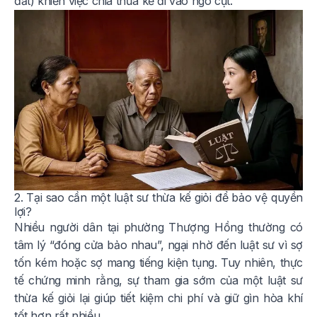
đất) khiến việc chia thừa kế đi vào ngõ cụt.
2. Tại sao cần một luật sư thừa kế giỏi để bảo vệ quyền
lợi?
Nhiều người dân tại phường Thượng Hồng thường có
tâm lý “đóng cửa bảo nhau”, ngại nhờ đến luật sư vì sợ
tốn kém hoặc sợ mang tiếng kiện tụng. Tuy nhiên, thực
tế chứng minh rằng, sự tham gia sớm của một luật sư
thừa kế giỏi lại giúp tiết kiệm chi phí và giữ gìn hòa khí
tốt hơn rất nhiều.