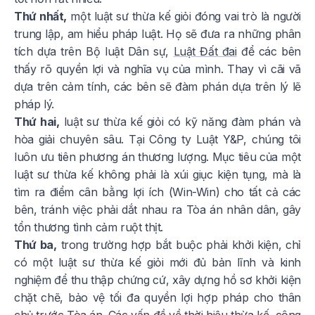
Thứ nhất,
một luật sư thừa kế giỏi đóng vai trò là người
trung lập, am hiểu pháp luật. Họ sẽ đưa ra những phân
tích dựa trên Bộ luật Dân sự,
Luật Đất đai
để các bên
thấy rõ quyền lợi và nghĩa vụ của mình. Thay vì cãi vã
dựa trên cảm tính, các bên sẽ đàm phán dựa trên lý lẽ
pháp lý.
Thứ hai,
luật sư thừa kế giỏi có kỹ năng đàm phán và
hòa giải chuyên sâu. Tại Công ty Luật Y&P, chúng tôi
luôn ưu tiên phương án thương lượng. Mục tiêu của một
luật sư thừa kế không phải là xúi giục kiện tụng, mà là
tìm ra điểm cân bằng lợi ích (Win-Win) cho tất cả các
bên, tránh việc phải dắt nhau ra Tòa án nhân dân, gây
tổn thương tình cảm ruột thịt.
Thứ ba,
trong trường hợp bắt buộc phải khởi kiện, chỉ
có một luật sư thừa kế giỏi mới đủ bản lĩnh và kinh
nghiệm để thu thập chứng cứ, xây dựng hồ sơ khởi kiện
chặt chẽ, bảo vệ tối đa quyền lợi hợp pháp cho thân