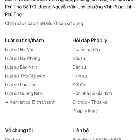
Phú Thọ
:
Số 170, đường Nguyễn Văn Linh, phường Vĩnh Phúc, tỉnh
Phú Thọ
Chính sách bảo mật
·
Điều khoản sử dụng
Luật sư tỉnh/thành
Hỏi đáp Pháp lý
Luật sư Hà Nội
Doanh nghiệp
Luật sư Hải Phòng
Đầu tư
Luật sư Bắc Ninh
Dân sự
Luật sư Thái Nguyên
Hình sự
Luật sư Phú Thọ
Đất đai
Luật sư Quảng Ninh
Hôn nhân & Gia đình
➜ Xem tất cả 15 tỉnh/thành
Di chúc - Thừa kế
Pháp lý khác
Về chúng tôi
Liên hệ
Giới thiệu
Hotline: 088 995 6888