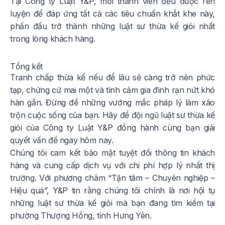
Tại Công ty Luật Y&P, mỗi thành viên đều được rèn
luyện để đáp ứng tất cả các tiêu chuẩn khắt khe này,
phấn đấu trở thành những luật sư thừa kế giỏi nhất
trong lòng khách hàng.
Tổng kết
Tranh chấp thừa kế nếu để lâu sẽ càng trở nên phức
tạp, chứng cứ mai một và tình cảm gia đình rạn nứt khó
hàn gắn. Đừng để những vướng mắc pháp lý làm xáo
trộn cuộc sống của bạn. Hãy để đội ngũ luật sư thừa kế
giỏi của Công ty Luật Y&P đồng hành cùng bạn giải
quyết vấn đề ngay hôm nay.
Chúng tôi cam kết bảo mật tuyệt đối thông tin khách
hàng và cung cấp dịch vụ với chi phí hợp lý nhất thị
trường. Với phương châm “Tận tâm – Chuyên nghiệp –
Hiệu quả”, Y&P tin rằng chúng tôi chính là nơi hội tụ
những luật sư thừa kế giỏi mà bạn đang tìm kiếm tại
phường Thượng Hồng, tỉnh Hưng Yên.