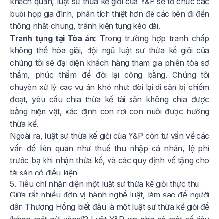
khách quan, luật sư thừa kế giỏi của Y&P sẽ tổ chức các
buổi họp gia đình, phân tích thiệt hơn để các bên đi đến
thống nhất chung, tránh kiện tụng kéo dài.
Tranh tụng tại Tòa án:
Trong trường hợp tranh chấp
không thể hòa giải, đội ngũ luật sư thừa kế giỏi của
chúng tôi sẽ đại diện khách hàng tham gia phiên tòa sơ
thẩm, phúc thẩm để đòi lại công bằng. Chúng tôi
chuyên xử lý các vụ án khó như: đòi lại di sản bị chiếm
đoạt, yêu cầu chia thừa kế tài sản không chia được
bằng hiện vật, xác định con rơi con nuôi được hưởng
thừa kế.
Ngoài ra, luật sư thừa kế giỏi của Y&P còn tư vấn về các
vấn đề liên quan như thuế thu nhập cá nhân, lệ phí
trước bạ khi nhận thừa kế, và các quy định về tặng cho
tài sản có điều kiện.
5. Tiêu chí nhận diện một luật sư thừa kế giỏi thực thụ
Giữa rất nhiều đơn vị hành nghề luật, làm sao để người
dân Thượng Hồng biết đâu là một luật sư thừa kế giỏi để