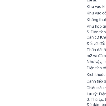
Lối đi:
Khu vực khô
Khu vực có 
Không thuộ
Phù hợp qu
5. Diện tíc
Căn cứ
Kho
Đối với đất
Thửa đất ở
m2 và đảm 
Như vậy, m
Diện tích t
Kích thước 
Cạnh tiếp 
Chiều sâu 
Lưu ý:
Diện
6. Thủ tục 
Để đảm bảo