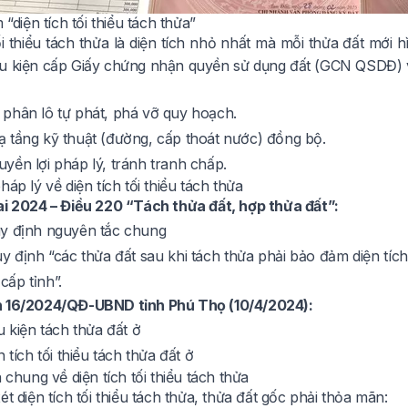
 “diện tích tối thiểu tách thửa”
ối thiểu tách thửa là diện tích nhỏ nhất mà mỗi thửa đất mới
u kiện cấp Giấy chứng nhận quyền sử dụng đất (GCN QSDĐ) v
phân lô tự phát, phá vỡ quy hoạch.
 tầng kỹ thuật (đường, cấp thoát nước) đồng bộ.
yền lợi pháp lý, tránh tranh chấp.
háp lý về diện tích tối thiểu tách thửa
ai 2024 – Điều 220 “Tách thửa đất, hợp thửa đất”:
y định nguyên tắc chung
 định “các thửa đất sau khi tách thửa phải bảo đảm diện tích 
ấp tỉnh”.
h 16/2024/QĐ-UBND tỉnh Phú Thọ (10/4/2024):
u kiện tách thửa đất ở
n tích tối thiểu tách thửa đất ở
n chung về diện tích tối thiểu tách thửa
ét diện tích tối thiểu tách thửa, thửa đất gốc phải thỏa mãn: