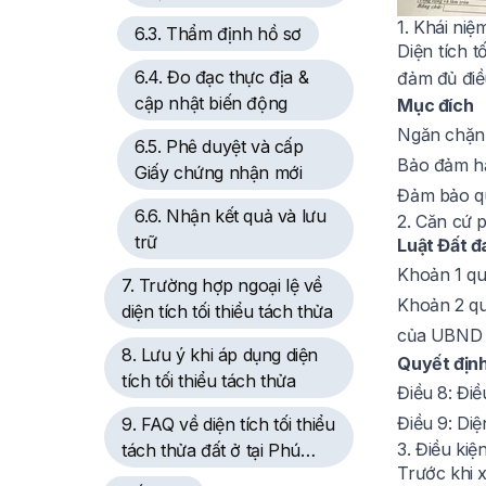
1. Khái niệm
6.3. Thẩm định hồ sơ
Diện tích t
6.4. Đo đạc thực địa &
đảm đủ điề
cập nhật biến động
Mục đích
Ngăn chặn 
6.5. Phê duyệt và cấp
Bảo đảm hạ
Giấy chứng nhận mới
Đảm bảo qu
6.6. Nhận kết quả và lưu
2. Căn cứ p
trữ
Luật Đất đ
Khoản 1 qu
7. Trường hợp ngoại lệ về
Khoản 2 quy
diện tích tối thiểu tách thửa
của UBND c
8. Lưu ý khi áp dụng diện
Quyết địn
tích tối thiểu tách thửa
Điều 8: Điề
Điều 9: Diệ
9. FAQ về diện tích tối thiểu
3. Điều kiệ
tách thửa đất ở tại Phú
Trước khi x
Thọ