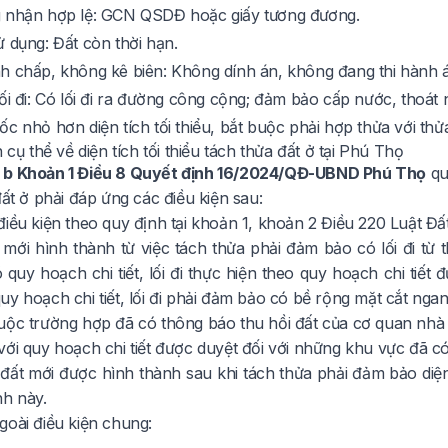
 nhận hợp lệ: GCN QSDĐ hoặc giấy tương đương.
 dụng: Đất còn thời hạn.
h chấp, không kê biên: Không dính án, không đang thi hành 
ối đi: Có lối đi ra đường công cộng; đảm bảo cấp nước, thoát 
c nhỏ hơn diện tích tối thiểu, bắt buộc phải hợp thửa với thử
n cụ thể về diện tích tối thiểu tách thửa đất ở tại Phú Thọ
 b Khoản 1 Điều 8 Quyết định 16/2024/QĐ-UBND Phú Thọ
qu
đất ở phải đáp ứng các điều kiện sau:
iều kiện theo quy định tại khoản 1, khoản 2 Điều 220 Luật Đất
 mới hình thành từ việc tách thửa phải đảm bảo có lối đi từ 
 quy hoạch chi tiết, lối đi thực hiện theo quy hoạch chi tiế
uy hoạch chi tiết, lối đi phải đảm bảo có bề rộng mặt cắt ng
uộc trường hợp đã có thông báo thu hồi đất của cơ quan nhà
ới quy hoạch chi tiết được duyệt đối với những khu vực đã có 
 đất mới được hình thành sau khi tách thửa phải đảm bảo diện
nh này.
goài điều kiện chung: