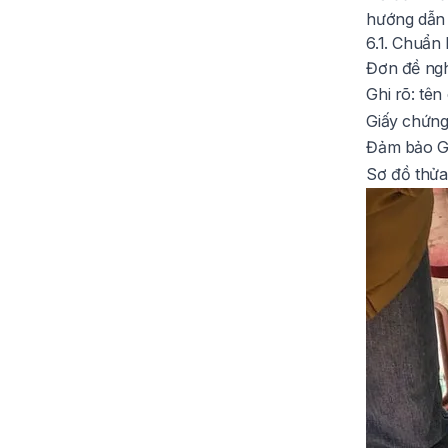
hướng dẫn c
6.1. Chuẩn 
Đơn đề ngh
Ghi rõ: tên
Giấy chứn
Đảm bảo GC
Sơ đồ thửa