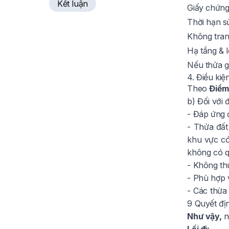
Kết luận
Giấy chứng
Thời hạn sử
Không tran
Hạ tầng & l
Nếu thửa gố
4. Điều kiệ
Theo
Điểm
b) Đối với 
- Đáp ứng đ
- Thửa đất
khu vực có
không có q
- Không th
- Phù hợp v
- Các thừa
9 Quyết đị
Như vậy,
n