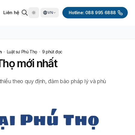
Liên hệ
Hotline: 088 995 6888
VN
h
·
Luật sư Phú Thọ
·
9
phút đọc
 Thọ mới nhất
i thiểu theo quy định, đảm bảo pháp lý và phù