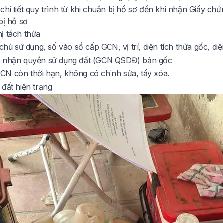
hi tiết quy trình từ khi chuẩn bị hồ sơ đến khi nhận Giấy ch
bị hồ sơ
ị tách thửa
 chủ sử dụng, số vào sổ cấp GCN, vị trí, diện tích thửa gốc, diệ
g nhận quyền sử dụng đất (GCN QSDĐ) bản gốc
N còn thời hạn, không có chỉnh sửa, tẩy xóa.
 đất hiện trạng