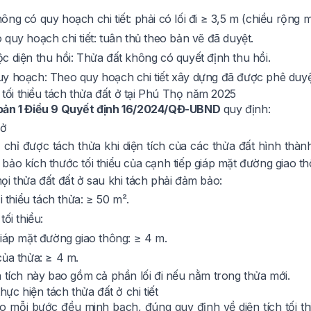
ng có quy hoạch chi tiết: phải có lối đi ≥ 3,5 m (chiều rộng m
quy hoạch chi tiết: tuân thủ theo bản vẽ đã duyệt.
c diện thu hồi: Thửa đất không có quyết định thu hồi.
y hoạch: Theo quy hoạch chi tiết xây dựng đã được phê duyệ
h tối thiểu tách thửa đất ở tại Phú Thọ năm 2025
ản 1 Điều 9 Quyết định 16/2024/QĐ-UBND
quy định:
 ở
 chỉ được tách thửa khi diện tích của các thửa đất hình thà
bảo kích thước tối thiểu của cạnh tiếp giáp mặt đường giao 
ọi thửa đất đất ở sau khi tách phải đảm bảo:
ối thiểu tách thửa: ≥ 50 m².
tối thiểu:
giáp mặt đường giao thông: ≥ 4 m.
của thửa: ≥ 4 m.
 tích này bao gồm cả phần lối đi nếu nằm trong thửa mới.
thực hiện tách thửa đất ở chi tiết
 mỗi bước đều minh bạch, đúng quy định về diện tích tối thi