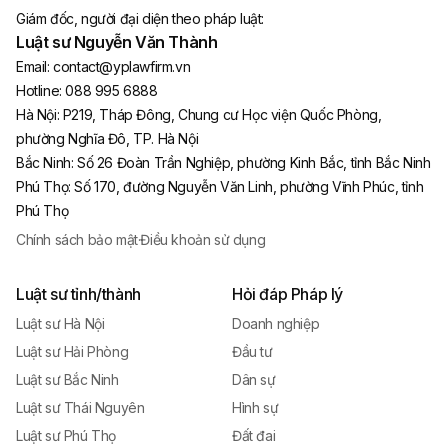
Giám đốc, người đại diện theo pháp luật:
Luật sư Nguyễn Văn Thành
Email:
contact@yplawfirm.vn
Hotline:
088 995 6888
Hà Nội
:
P219, Tháp Đông, Chung cư Học viện Quốc Phòng,
phường Nghĩa Đô, TP. Hà Nội
Bắc Ninh
:
Số 26 Đoàn Trần Nghiệp, phường Kinh Bắc, tỉnh Bắc Ninh
Phú Thọ
:
Số 170, đường Nguyễn Văn Linh, phường Vĩnh Phúc, tỉnh
Phú Thọ
Chính sách bảo mật
·
Điều khoản sử dụng
Luật sư tỉnh/thành
Hỏi đáp Pháp lý
Luật sư Hà Nội
Doanh nghiệp
Luật sư Hải Phòng
Đầu tư
Luật sư Bắc Ninh
Dân sự
Luật sư Thái Nguyên
Hình sự
Luật sư Phú Thọ
Đất đai