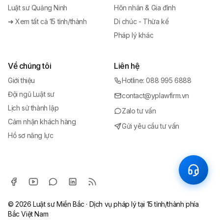
Luật sư Quảng Ninh
Hôn nhân & Gia đình
➜ Xem tất cả 15 tỉnh/thành
Di chúc - Thừa kế
Pháp lý khác
Về chúng tôi
Liên hệ
Giới thiệu
Hotline: 088 995 6888
Đội ngũ Luật sư
contact@yplawfirm.vn
Lịch sử thành lập
Zalo tư vấn
Cảm nhận khách hàng
Gửi yêu cầu tư vấn
Hồ sơ năng lực
© 2026
Luật sư Miền Bắc
· Dịch vụ pháp lý tại 15 tỉnh/thành phía
Bắc Việt Nam