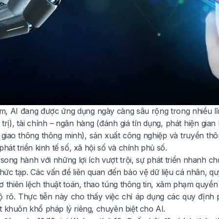
am, AI đang được ứng dụng ngày càng sâu rộng trong nhiều lĩ
 trị), tài chính – ngân hàng (đánh giá tín dụng, phát hiện gia
 giao thông thông minh), sản xuất công nghiệp và truyền thô
phát triển kinh tế số, xã hội số và chính phủ số.
song hành với những lợi ích vượt trội, sự phát triển nhanh c
hức tạp. Các vấn đề liên quan đến bảo vệ dữ liệu cá nhân, quy
ơ thiên lệch thuật toán, thao túng thông tin, xâm phạm quyền
ộ rõ. Thực tiễn này cho thấy việc chỉ áp dụng các quy định 
t khuôn khổ pháp lý riêng, chuyên biệt cho AI.