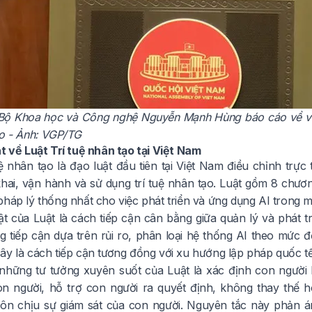
Bộ Khoa học và Công nghệ Nguyễn Mạnh Hùng báo cáo về việc ti
ạo - Ảnh: VGP/TG
t về Luật Trí tuệ nhân tạo tại Việt Nam
uệ nhân tạo
là đạo luật đầu tiên tại Việt Nam điều chỉnh trực
khai, vận hành và sử dụng trí tuệ nhân tạo. Luật gồm 8 chương
háp lý thống nhất cho việc phát triển và ứng dụng AI trong mọi
t của Luật là cách tiếp cận cân bằng giữa quản lý và phát tr
 tiếp cận dựa trên rủi ro, phân loại hệ thống AI theo mức
ây là cách tiếp cận tương đồng với xu hướng lập pháp quốc tế
những tư tưởng xuyên suốt của Luật là xác định con người 
n người, hỗ trợ con người ra quyết định, không thay thế 
uôn chịu sự giám sát của con người. Nguyên tắc này phản án