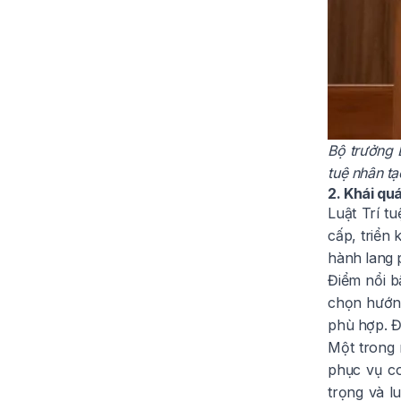
Bộ trưởng 
tuệ nhân t
2. Khái quá
Luật Trí t
cấp, triển 
hành lang p
Điểm nổi bậ
chọn hướng
phù hợp. Đ
Một trong 
phục vụ co
trọng và l