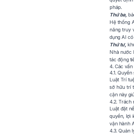
pháp.
Thứ ba,
bảo
Hệ thống A
năng truy 
dụng AI có
Thứ tư,
khu
Nhà nước k
tác động t
4. Các vấn
4.1. Quyền 
Luật Trí t
sở hữu trí 
cận này giú
4.2. Trách 
Luật đặt nề
quyền, lợi
vận hành A
4.3. Quản l