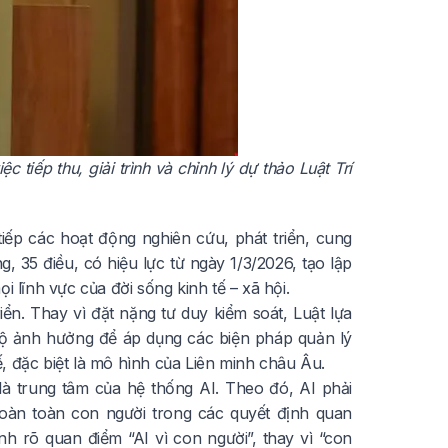
ếp thu, giải trình và chỉnh lý dự thảo Luật Trí
 tiếp các hoạt động nghiên cứu, phát triển, cung
, 35 điều, có hiệu lực từ ngày 1/3/2026, tạo lập
 lĩnh vực của đời sống kinh tế – xã hội.
iển. Thay vì đặt nặng tư duy kiểm soát, Luật lựa
 độ ảnh hưởng để áp dụng các biện pháp quản lý
, đặc biệt là mô hình của Liên minh châu Âu.
là trung tâm của hệ thống AI. Theo đó, AI phải
hoàn toàn con người trong các quyết định quan
h rõ quan điểm “AI vì con người”, thay vì “con