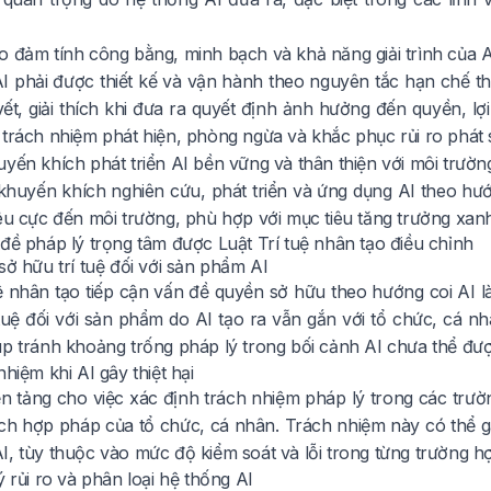
 đảm tính công bằng, minh bạch và khả năng giải trình của A
I phải được thiết kế và vận hành theo nguyên tắc hạn chế thi
vết, giải thích khi đưa ra quyết định ảnh hưởng đến quyền, l
 trách nhiệm phát hiện, phòng ngừa và khắc phục rủi ro phát 
yến khích phát triển AI bền vững và thân thiện với môi trườn
huyến khích nghiên cứu, phát triển và ứng dụng AI theo hướn
iêu cực đến môi trường, phù hợp với mục tiêu tăng trưởng xanh
 đề pháp lý trọng tâm được Luật Trí tuệ nhân tạo điều chỉnh
sở hữu trí tuệ đối với sản phẩm AI
uệ nhân tạo tiếp cận vấn đề quyền sở hữu theo hướng coi AI 
tuệ đối với sản phẩm do AI tạo ra vẫn gắn với tổ chức, cá nh
p tránh khoảng trống pháp lý trong bối cảnh AI chưa thể được
nhiệm khi AI gây thiệt hại
n tảng cho việc xác định trách nhiệm pháp lý trong các trườn
 ích hợp pháp của tổ chức, cá nhân. Trách nhiệm này có thể g
I, tùy thuộc vào mức độ kiểm soát và lỗi trong từng trường hợ
ý rủi ro và phân loại hệ thống AI