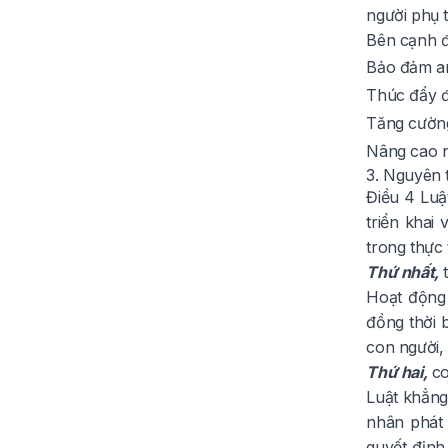
người phụ 
Bên cạnh đó
Bảo đảm an
Thúc đẩy đổ
Tăng cường
Nâng cao n
3. Nguyên 
Điều 4
Luậ
triển khai
trong thực 
Thứ nhất,
t
Hoạt động 
đồng thời b
con người,
Thứ hai,
co
Luật khẳng
nhân phát 
quyết định