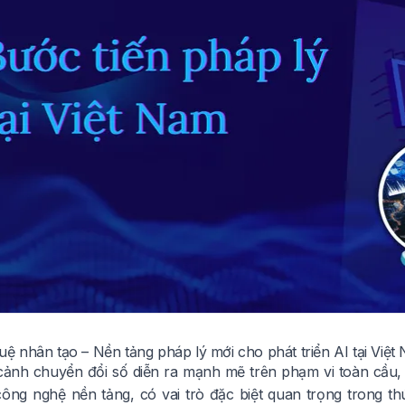
 tuệ nhân tạo – Nền tảng pháp lý mới cho phát triển AI tại Việt
ảnh chuyển đổi số diễn ra mạnh mẽ trên phạm vi toàn cầu, trí 
công nghệ nền tảng, có vai trò đặc biệt quan trọng trong th