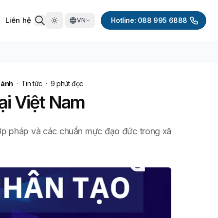
Liên hệ
Hotline: 088 995 6888
VN
hành
·
Tin tức
·
9
phút đọc
tại Việt Nam
, hợp pháp và các chuẩn mực đạo đức trong xã