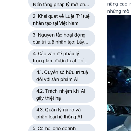
nâng cao n
Nền tảng pháp lý mới cho
những mô h
phát triển AI tại Việt Nam
2. Khái quát về Luật Trí tuệ
nhân tạo tại Việt Nam
3. Nguyên tắc hoạt động
của trí tuệ nhân tạo: Lấy
con người làm trung tâm
4. Các vấn đề pháp lý
trọng tâm được Luật Trí
tuệ nhân tạo điều chỉnh
4.1. Quyền sở hữu trí tuệ
đối với sản phẩm AI
4.2. Trách nhiệm khi AI
gây thiệt hại
4.3. Quản lý rủi ro và
phân loại hệ thống AI
5. Cơ hội cho doanh