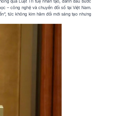
thông qua Luật Trí tuệ nhân tạo, đánh dấu bước
học – công nghệ và chuyển đổi số tại Việt Nam.
iển”, tức không kìm hãm đổi mới sáng tạo nhưng