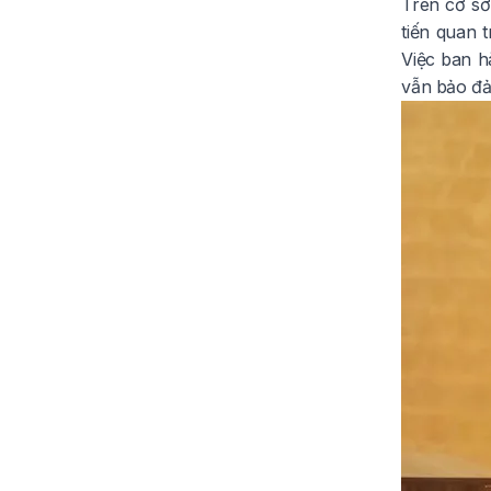
Trên cơ sở
tiến quan 
Việc ban h
vẫn bảo đả