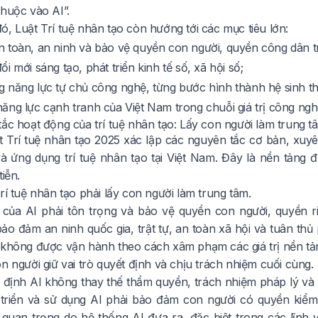
thuộc vào AI”.
, Luật Trí tuệ nhân tạo còn hướng tới các mục tiêu lớn:
 toàn, an ninh và bảo vệ quyền con người, quyền công dân t
i mới sáng tạo, phát triển kinh tế số, xã hội số;
 năng lực tự chủ công nghệ, từng bước hình thành hệ sinh thá
ăng lực cạnh tranh của Việt Nam trong chuỗi giá trị công ngh
tắc hoạt động của trí tuệ nhân tạo: Lấy con người làm trung t
t Trí tuệ nhân tạo 2025
xác lập các nguyên tắc cơ bản, xuyên
 và ứng dụng trí tuệ nhân tạo tại Việt Nam. Đây là nền tảng
tiễn.
rí tuệ nhân tạo phải lấy con người làm trung tâm.
của AI phải tôn trọng và bảo vệ quyền con người, quyền ri
ảo đảm an ninh quốc gia, trật tự, an toàn xã hội và tuân thủ 
 không được vận hành theo cách xâm phạm các giá trị nền tản
n người giữ vai trò quyết định và chịu trách nhiệm cuối cùng.
 định AI không thay thế thẩm quyền, trách nhiệm pháp lý và
triển và sử dụng AI phải bảo đảm con người có quyền kiểm so
 quan trọng do hệ thống AI đưa ra, đặc biệt trong các lĩnh v