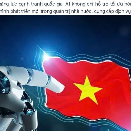
ăng lực cạnh tranh quốc gia. AI không chỉ hỗ trợ tối ưu hó
ình phát triển mới trong quản trị nhà nước, cung cấp dịch vụ