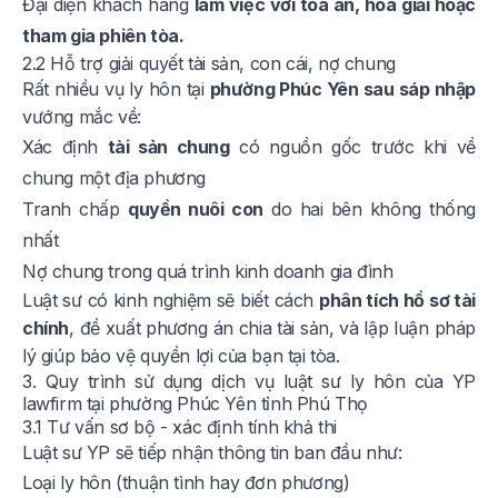
Đại diện khách hàng
làm việc với tòa án, hòa giải hoặc
tham gia phiên tòa.
2.2 Hỗ trợ giải quyết tài sản, con cái, nợ chung
Rất nhiều vụ ly hôn tại
phường Phúc Yên sau sáp nhập
vướng mắc về:
Xác định
tài sản chung
có nguồn gốc trước khi về
chung một địa phương
Tranh chấp
quyền nuôi con
do hai bên không thống
nhất
Nợ chung trong quá trình kinh doanh gia đình
Luật sư có kinh nghiệm sẽ biết cách
phân tích hồ sơ tài
chính
, đề xuất phương án chia tài sản, và lập luận pháp
lý giúp bảo vệ quyền lợi của bạn tại tòa.
3. Quy trình sử dụng dịch vụ luật sư ly hôn của YP
lawfirm tại phường Phúc Yên tỉnh Phú Thọ
3.1 Tư vấn sơ bộ - xác định tính khả thi
Luật sư YP sẽ tiếp nhận thông tin ban đầu như:
Loại ly hôn (thuận tình hay đơn phương)