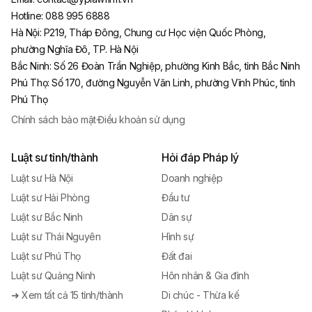
Hotline:
088 995 6888
Hà Nội
:
P219, Tháp Đông, Chung cư Học viện Quốc Phòng,
phường Nghĩa Đô, TP. Hà Nội
Bắc Ninh
:
Số 26 Đoàn Trần Nghiệp, phường Kinh Bắc, tỉnh Bắc Ninh
Phú Thọ
:
Số 170, đường Nguyễn Văn Linh, phường Vĩnh Phúc, tỉnh
Phú Thọ
Chính sách bảo mật
·
Điều khoản sử dụng
Luật sư tỉnh/thành
Hỏi đáp Pháp lý
Luật sư Hà Nội
Doanh nghiệp
Luật sư Hải Phòng
Đầu tư
Luật sư Bắc Ninh
Dân sự
Luật sư Thái Nguyên
Hình sự
Luật sư Phú Thọ
Đất đai
Luật sư Quảng Ninh
Hôn nhân & Gia đình
➜ Xem tất cả 15 tỉnh/thành
Di chúc - Thừa kế