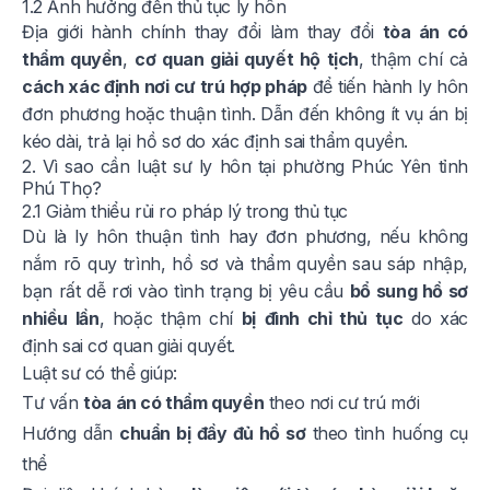
1.2 Ảnh hưởng đến thủ tục ly hôn
Địa giới hành chính thay đổi làm thay đổi
tòa án có
thẩm quyền
,
cơ quan giải quyết hộ tịch
, thậm chí cả
cách xác định nơi cư trú hợp pháp
để tiến hành ly hôn
đơn phương hoặc thuận tình. Dẫn đến không ít vụ án bị
kéo dài, trả lại hồ sơ do xác định sai thẩm quyền.
2. Vì sao cần luật sư ly hôn tại phường Phúc Yên tỉnh
Phú Thọ?
2.1 Giảm thiểu rủi ro pháp lý trong thủ tục
Dù là ly hôn thuận tình hay đơn phương, nếu không
nắm rõ quy trình, hồ sơ và thẩm quyền sau sáp nhập,
bạn rất dễ rơi vào tình trạng bị yêu cầu
bổ sung hồ sơ
nhiều lần
, hoặc thậm chí
bị
đình chỉ thủ tục
do xác
định sai cơ quan giải quyết.
Luật sư có thể giúp:
Tư vấn
tòa án có thẩm quyền
theo nơi cư trú mới
Hướng dẫn
chuẩn bị đầy đủ hồ sơ
theo tình huống cụ
thể