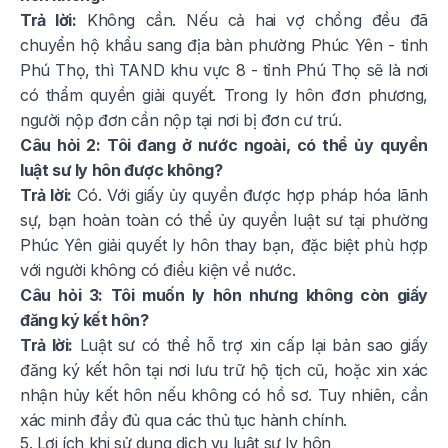
Trả lời:
Không cần. Nếu cả hai vợ chồng đều đã
chuyển hộ khẩu sang địa bàn phường Phúc Yên - tỉnh
Phú Thọ, thì TAND khu vực 8 - tỉnh Phú Thọ sẽ là nơi
có thẩm quyền giải quyết. Trong ly hôn đơn phương,
người nộp đơn cần nộp tại nơi bị đơn cư trú.
Câu hỏi 2: Tôi đang ở nước ngoài, có thể ủy quyền
luật sư ly hôn được không?
Trả lời:
Có. Với giấy ủy quyền được hợp pháp hóa lãnh
sự, bạn hoàn toàn có thể ủy quyền luật sư tại phường
Phúc Yên giải quyết ly hôn thay bạn, đặc biệt phù hợp
với người không có điều kiện về nước.
Câu hỏi 3: Tôi muốn ly hôn nhưng không còn giấy
đăng ký kết hôn?
Trả lời:
Luật sư có thể hỗ trợ xin cấp lại bản sao giấy
đăng ký kết hôn tại nơi lưu trữ hộ tịch cũ, hoặc xin xác
nhận hủy kết hôn nếu không có hồ sơ. Tuy nhiên, cần
xác minh đầy đủ qua các thủ tục hành chính.
5. Lợi ích khi sử dụng dịch vụ luật sư ly hôn