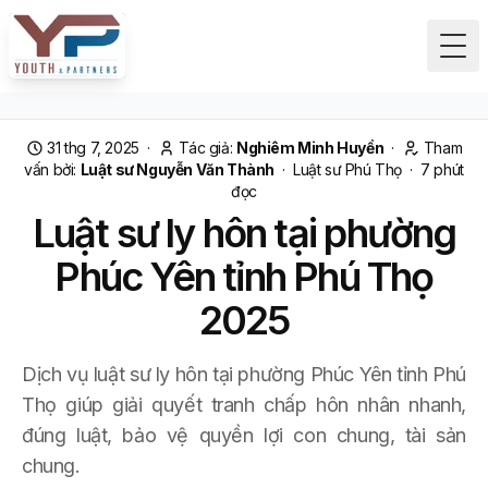
Tog
31 thg 7, 2025
·
Tác giả:
Nghiêm Minh Huyền
·
Tham
vấn bởi:
Luật sư Nguyễn Văn Thành
·
Luật sư Phú Thọ
·
7
phút
đọc
Luật sư ly hôn tại phường
Phúc Yên tỉnh Phú Thọ
2025
Dịch vụ luật sư ly hôn tại phường Phúc Yên tỉnh Phú
Thọ giúp giải quyết tranh chấp hôn nhân nhanh,
đúng luật, bảo vệ quyền lợi con chung, tài sản
chung.