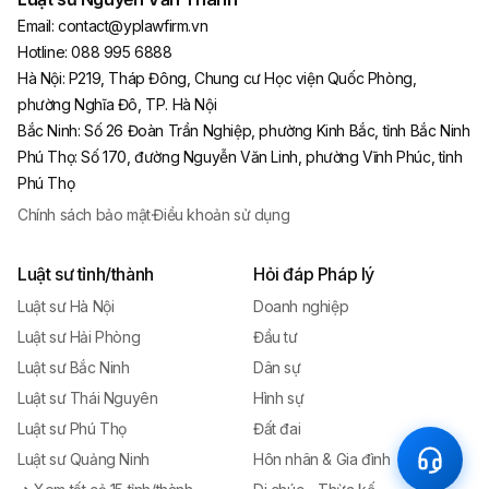
Email:
contact@yplawfirm.vn
Hotline:
088 995 6888
Hà Nội
:
P219, Tháp Đông, Chung cư Học viện Quốc Phòng,
phường Nghĩa Đô, TP. Hà Nội
Bắc Ninh
:
Số 26 Đoàn Trần Nghiệp, phường Kinh Bắc, tỉnh Bắc Ninh
Phú Thọ
:
Số 170, đường Nguyễn Văn Linh, phường Vĩnh Phúc, tỉnh
Phú Thọ
Chính sách bảo mật
·
Điều khoản sử dụng
Luật sư tỉnh/thành
Hỏi đáp Pháp lý
Luật sư Hà Nội
Doanh nghiệp
Luật sư Hải Phòng
Đầu tư
Luật sư Bắc Ninh
Dân sự
Luật sư Thái Nguyên
Hình sự
Luật sư Phú Thọ
Đất đai
Luật sư Quảng Ninh
Hôn nhân & Gia đình