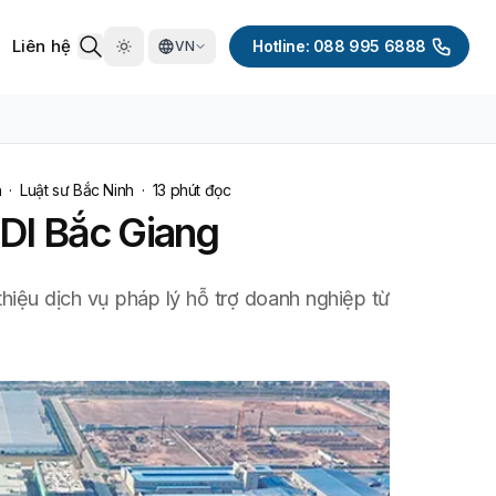
Liên hệ
Hotline: 088 995 6888
VN
h
·
Luật sư Bắc Ninh
·
13
phút đọc
DI Bắc Giang
thiệu dịch vụ pháp lý hỗ trợ doanh nghiệp từ