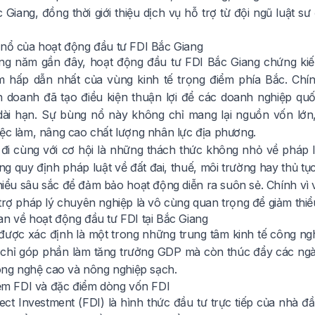
c Giang, đồng thời giới thiệu dịch vụ hỗ trợ từ đội ngũ luật 
 nổ của hoạt động đầu tư FDI Bắc Giang
g năm gần đây, hoạt động đầu tư FDI Bắc Giang chứng kiến
 hấp dẫn nhất của vùng kinh tế trọng điểm phía Bắc. Chín
h doanh đã tạo điều kiện thuận lợi để các doanh nghiệp qu
 dài hạn. Sự bùng nổ này không chỉ mang lại nguồn vốn lớ
iệc làm, nâng cao chất lượng nhân lực địa phương.
 đi cùng với cơ hội là những thách thức không nhỏ về pháp l
ng quy định pháp luật về đất đai, thuế, môi trường hay thủ t
iểu sâu sắc để đảm bảo hoạt động diễn ra suôn sẻ. Chính vì vậ
trợ pháp lý chuyên nghiệp là vô cùng quan trọng để giảm thiểu 
an về hoạt động đầu tư FDI tại Bắc Giang
được xác định là một trong những trung tâm kinh tế công ng
chỉ góp phần làm tăng trưởng GDP mà còn thúc đẩy các ngàn
công nghệ cao và nông nghiệp sạch.
niệm FDI và đặc điểm dòng vốn FDI
rect Investment (FDI) là hình thức đầu tư trực tiếp của nhà