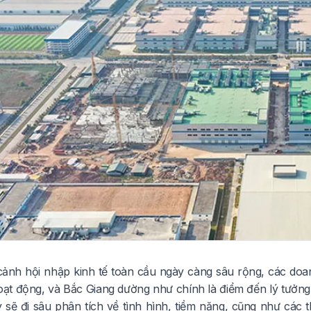
cảnh hội nhập kinh tế toàn cầu ngày càng sâu rộng, các doa
ạt động, và Bắc Giang dường như chính là điểm đến lý tưởng 
ày sẽ đi sâu phân tích về tình hình, tiềm năng, cũng như cá