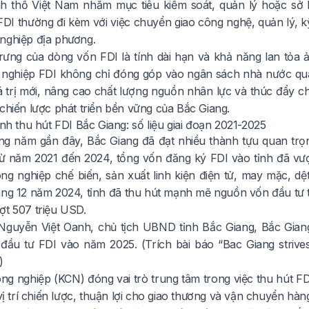
nh thổ Việt Nam nhằm mục tiêu kiểm soát, quản lý hoặc sở
DI thường đi kèm với việc chuyển giao công nghệ, quản lý, k
nghiệp địa phương.
rưng của dòng vốn FDI là tính dài hạn và khả năng lan tỏa 
nghiệp FDI không chỉ đóng góp vào ngân sách nhà nước qua 
á trị mới, nâng cao chất lượng nguồn nhân lực và thúc đẩy ch
chiến lược phát triển bền vững của Bắc Giang.
ình thu hút FDI Bắc Giang: số liệu giai đoạn 2021-2025
g năm gần đây, Bắc Giang đã đạt nhiều thành tựu quan trọn
từ năm 2021 đến 2024, tổng vốn đăng ký FDI vào tỉnh đã vư
ông nghiệp chế biến, sản xuất linh kiện điện tử, may mặc, 
áng 12 năm 2024, tỉnh đã thu hút mạnh mẽ nguồn vốn đầu tư tr
ợt 507 triệu USD.
guyễn Việt Oanh, chủ tịch UBND tỉnh Bắc Giang, Bắc Giang
đầu tư FDI vào năm 2025. (Trích bài báo
“Bac Giang strives
)
ng nghiệp (KCN) đóng vai trò trung tâm trong việc thu hút FD
 vị trí chiến lược, thuận lợi cho giao thương và vận chuyển h