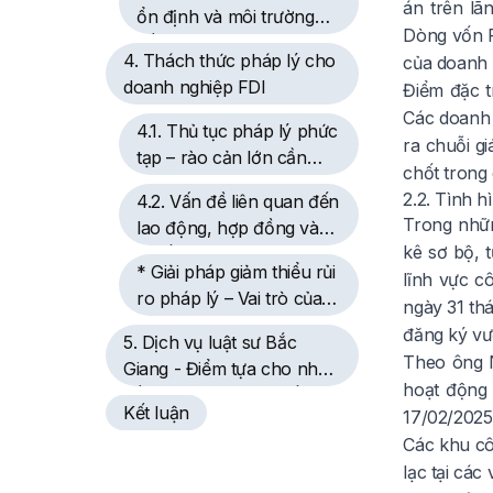
án trên lã
ổn định và môi trường
Dòng vốn F
đầu tư ngày càng hoàn
4. Thách thức pháp lý cho
của doanh 
thiện
doanh nghiệp FDI
Điểm đặc t
Các doanh 
4.1. Thủ tục pháp lý phức
ra chuỗi gi
tạp – rào cản lớn cần
chốt trong 
vượt qua
2.2. Tình h
4.2. Vấn đề liên quan đến
Trong nhữn
lao động, hợp đồng và
kê sơ bộ, 
thuế
* Giải pháp giảm thiểu rủi
lĩnh vực c
ro pháp lý – Vai trò của
ngày 31 th
luật sư địa phương
đăng ký vư
5. Dịch vụ luật sư Bắc
Theo ông N
Giang - Điểm tựa cho nhà
hoạt động 
đầu tư FDI với cam kết
Kết luận
17/02/2025
chuyên nghiệp và toàn
Các khu cô
diện
lạc tại các