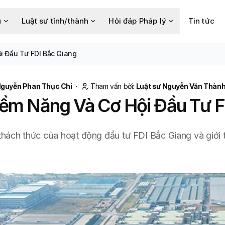
u
Luật sư tỉnh/thành
Hỏi đáp Pháp lý
Tin tức
i Đầu Tư FDI Bắc Giang
guyễn Phan Thục Chi
·
Tham vấn bởi:
Luật sư Nguyễn Văn Thàn
ềm Năng Và Cơ Hội Đầu Tư F
, thách thức của hoạt động đầu tư FDI Bắc Giang và giới 