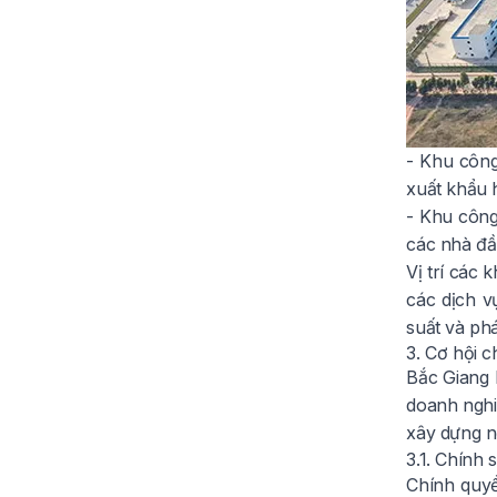
- Khu công
xuất khẩu 
- Khu công
các nhà đầ
Vị trí các
các dịch v
suất và phát
3. Cơ hội 
Bắc Giang 
doanh nghiệ
xây dựng n
3.1. Chính
Chính quyề