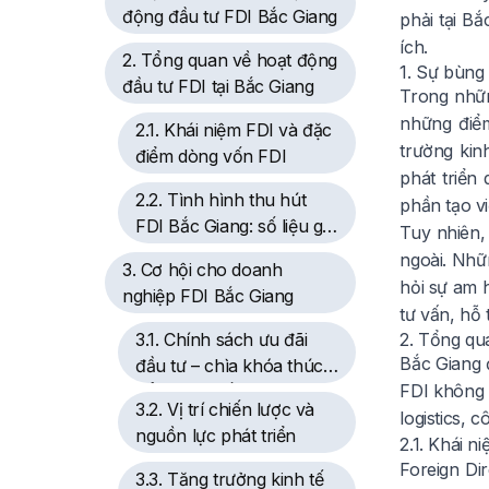
động đầu tư FDI Bắc Giang
phải tại Bắ
ích.
2. Tổng quan về hoạt động
1. Sự bùng
đầu tư FDI tại Bắc Giang
Trong nhữn
những điểm
2.1. Khái niệm FDI và đặc
trường kin
điểm dòng vốn FDI
phát triển
2.2. Tình hình thu hút
phần tạo v
FDI Bắc Giang: số liệu giai
Tuy nhiên,
đoạn 2021-2025
ngoài. Nhữ
3. Cơ hội cho doanh
hỏi sự am h
nghiệp FDI Bắc Giang
tư vấn, hỗ 
3.1. Chính sách ưu đãi
2. Tổng qu
Bắc Giang 
đầu tư – chìa khóa thúc
FDI không 
đẩy dòng vốn FDI
3.2. Vị trí chiến lược và
logistics, 
nguồn lực phát triển
2.1. Khái 
Foreign Di
3.3. Tăng trưởng kinh tế