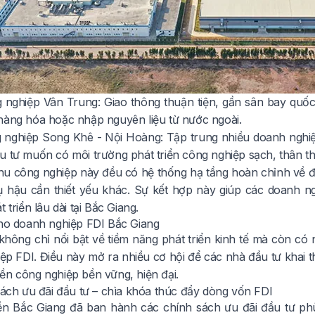
 nghiệp Vân Trung: Giao thông thuận tiện, gần sân bay quố
hàng hóa hoặc nhập nguyên liệu từ nước ngoài.
 nghiệp Song Khê - Nội Hoàng: Tập trung nhiều doanh nghiệp 
u tư muốn có môi trường phát triển công nghiệp sạch, thân th
 khu công nghiệp này đều có hệ thống hạ tầng hoàn chỉnh về đ
ụ hậu cần thiết yếu khác. Sự kết hợp này giúp các doanh 
 triển lâu dài tại Bắc Giang.
cho doanh nghiệp FDI Bắc Giang
không chỉ nổi bật về tiềm năng phát triển kinh tế mà còn có
p FDI. Điều này mở ra nhiều cơ hội để các nhà đầu tư khai th
ền công nghiệp bền vững, hiện đại.
 sách ưu đãi đầu tư – chìa khóa thúc đẩy dòng vốn FDI
n Bắc Giang đã ban hành các chính sách ưu đãi đầu tư ph