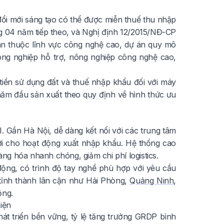
ổi mới sáng tạo có thể được miễn thuế thu nhập
g 04 năm tiếp theo, và Nghị định 12/2015/NĐ-CP
án thuộc lĩnh vực công nghệ cao, dự án quy mô
ông nghiệp hỗ trợ, nông nghiệp công nghệ cao,
tiền sử dụng đất và thuế nhập khẩu đối với máy
năm đầu sản xuất theo quy định về hình thức ưu
DI. Gần Hà Nội, dễ dàng kết nối với các trung tâm
 lợi cho hoạt động xuất nhập khẩu. Hệ thống cao
g hóa nhanh chóng, giảm chi phí logistics.
 động, có trình độ tay nghề phù hợp với yêu cầu
 tỉnh thành lân cận như Hải Phòng,
Quảng Ninh
,
ộng.
iện
át triển bền vững, tỷ lệ tăng trưởng GRDP bình