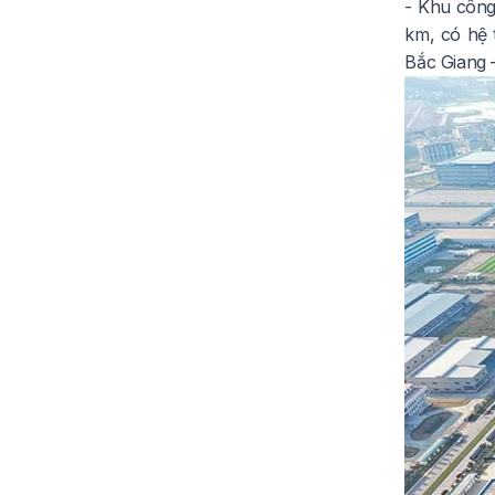
- Khu công
km, có hệ 
Bắc Giang