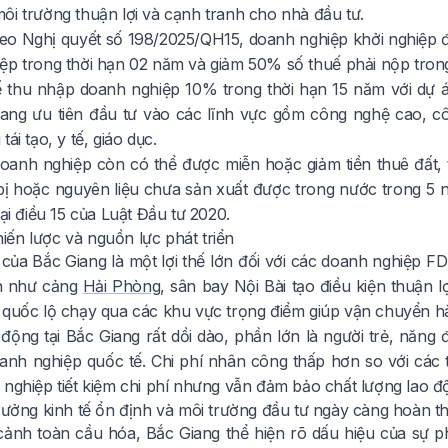
ôi trường thuận lợi và cạnh tranh cho nhà đầu tư.
eo Nghị quyết số 198/2025/QH15, doanh nghiệp khởi nghiệp đ
ệp trong thời hạn 02 năm và giảm 50% số thuế phải nộp tron
ế thu nhập doanh nghiệp 10% trong thời hạn 15 năm với dự 
iang ưu tiên đầu tư vào các lĩnh vực gồm công nghệ cao, c
ái tạo, y tế, giáo dục.
doanh nghiệp còn có thể được miễn hoặc giảm tiền thuê đất, 
 bị hoặc nguyên liệu chưa sản xuất được trong nước trong 5 
tại điều 15 của Luật Đầu tư 2020.
 chiến lược và nguồn lực phát triển
lý của Bắc Giang là một lợi thế lớn đối với các doanh nghiệp F
lớn như cảng
Hải Phòng
, sân bay Nội Bài tạo điều kiện thuận
 quốc lộ chạy qua các khu vực trọng điểm giúp vận chuyển hàn
động tại Bắc Giang rất dồi dào, phần lớn là người trẻ, năng
anh nghiệp quốc tế. Chi phí nhân công thấp hơn so với các
 nghiệp tiết kiệm chi phí nhưng vẫn đảm bảo chất lượng lao đ
trưởng kinh tế ổn định và môi trường đầu tư ngày càng hoàn th
cảnh toàn cầu hóa, Bắc Giang thể hiện rõ dấu hiệu của sự ph