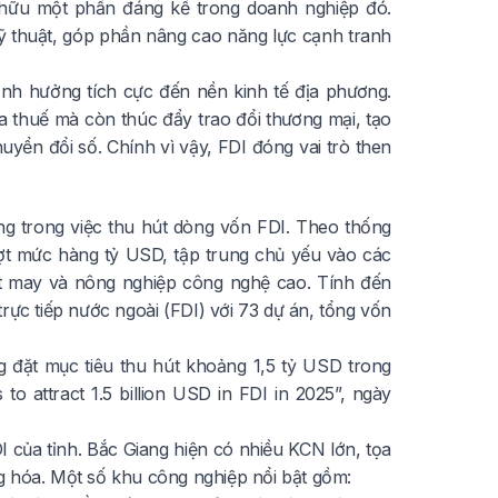
 hữu một phần đáng kể trong doanh nghiệp đó.
ỹ thuật, góp phần nâng cao năng lực cạnh tranh
ảnh hưởng tích cực đến nền kinh tế địa phương.
thuế mà còn thúc đẩy trao đổi thương mại, tạo
uyển đổi số. Chính vì vậy, FDI đóng vai trò then
g trong việc thu hút dòng vốn FDI. Theo thống
ợt mức hàng tỷ USD, tập trung chủ yếu vào các
dệt may và nông nghiệp công nghệ cao. Tính đến
ực tiếp nước ngoài (FDI) với 73 dự án, tổng vốn
 đặt mục tiêu thu hút khoảng 1,5 tỷ USD trong
 to attract 1.5 billion USD in FDI in 2025”
, ngày
I của tỉnh. Bắc Giang hiện có nhiều KCN lớn, tọa
àng hóa. Một số khu công nghiệp nổi bật gồm: